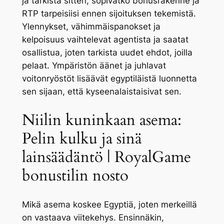
ja tarkista sitten, sopivatko bonusrakenne ja
RTP tarpeisiisi ennen sijoituksen tekemistä.
Ylennykset, vähimmäispanokset ja
kelpoisuus vaihtelevat agentista ja saatat
osallistua, joten tarkista uudet ehdot, joilla
pelaat.
Ympäristön äänet ja juhlavat
voitonryöstöt lisäävät egyptiläistä luonnetta
sen sijaan, että kyseenalaistaisivat sen.
Niilin kuninkaan asema:
Pelin kulku ja sinä
lainsäädäntö | RoyalGame
bonustilin nosto
Mikä asema koskee Egyptiä, joten merkeillä
on vastaava viitekehys. Ensinnäkin,