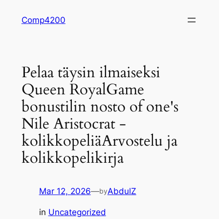
Skip
Comp4200
to
content
Pelaa täysin ilmaiseksi
Queen RoyalGame
bonustilin nosto of one's
Nile Aristocrat -
kolikkopeliäArvostelu ja
kolikkopelikirja
Mar 12, 2026
—
AbdulZ
by
in
Uncategorized