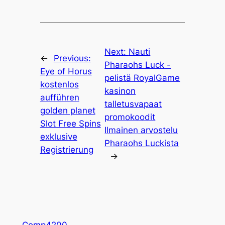
Next:
Nauti
←
Previous:
Pharaohs Luck -
Eye of Horus
pelistä RoyalGame
kostenlos
kasinon
aufführen
talletusvapaat
golden planet
promokoodit
Slot Free Spins
Ilmainen arvostelu
exklusive
Pharaohs Luckista
Registrierung
→