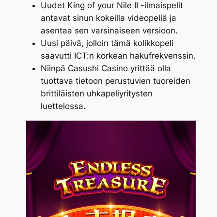
Uudet King of your Nile II -ilmaispelit
antavat sinun kokeilla videopeliä ja
asentaa sen varsinaiseen versioon.
Uusi päivä, jolloin tämä kolikkopeli
saavutti ICT:n korkean hakufrekvenssin.
Niinpä Casushi Casino yrittää olla
tuottava tietoon perustuvien tuoreiden
brittiläisten uhkapeliyritysten
luettelossa.