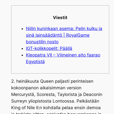
Viestit
Niilin kuninkaan asema: Pelin kulku ja
sinä lainsäädäntö | RoyalGame
bonustilin nosto
IGT-kolikkopelit: Päällä
Kleopatra VII – Viimeinen aito faarao
Egyptistä
2. heinäkuuta Queen paljasti perinteisen
kokoonpanon aikaisimman version
Mercurystä, Scoresta, Taylorista ja Deaconin
Surreyn yliopistosta Lontoossa. Pelkästään
King of Nile II:n kohdalla pelaa ensin demoa