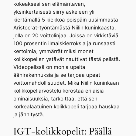
kokeaksesi sen elämäntavan,
yksinkertaisesti siirry askeleen yli
kiertämällä 5 kiekkoa poispäin uusimmasta
Aristocrat-työntämästä Niilin kuninkaasta,
jolla on 20 voittolinjaa. Joissa on virkistäviä
100 prosentin ilmaiskierroksia ja runsaasti
kertoimia, ymmärrät miksi monet
kolikkopelien ystävät nauttivat tästä pelistä.
Videopelissä on monia upeita
äänirakennuksia ja se tarjoaa upeat
voittomahdollisuudet. Mikä Niilin kuninkaan
kolikkopeliarvostelu korostaa erilaisia ​​
ominaisuuksia, tarkoittaa, että sen
korkealaatuinen kolikkopeli tarjoaa hauskaa
ja jännitystä.
IGT-kolikkopelit: Päällä