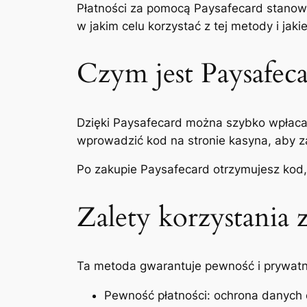
Płatności za pomocą Paysafecard stanowi
w jakim celu korzystać z tej metody i jaki
Czym jest Paysafecar
Dzięki Paysafecard można szybko wpłacać
wprowadzić kod na stronie kasyna, aby za
Po zakupie Paysafecard otrzymujesz kod, 
Zalety korzystania 
Ta metoda gwarantuje pewność i prywatno
Pewność płatności: ochrona danych