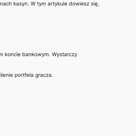
nach kasyn. W tym artykule dowiesz się,
oim koncie bankowym. Wystarczy
lenie portfela gracza.