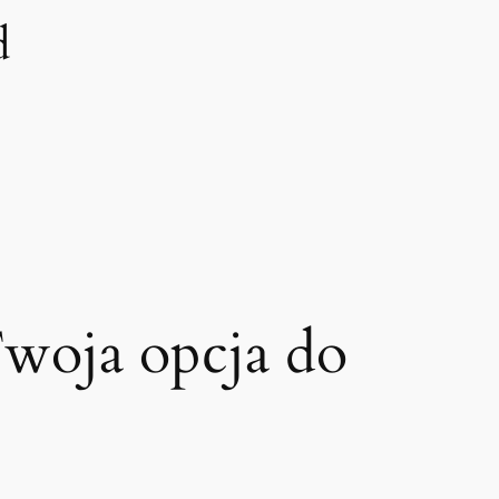
d
Twoja opcja do