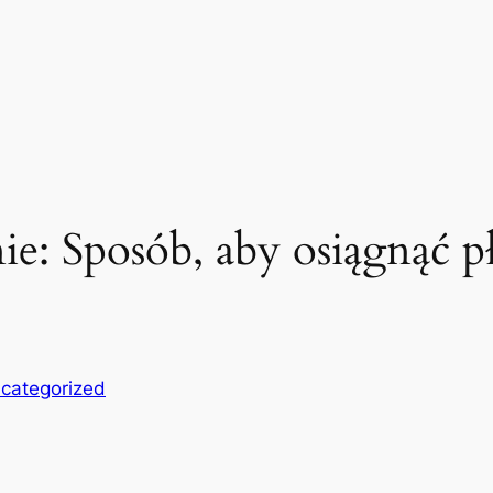
ie: Sposób, aby osiągnąć p
categorized