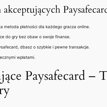
 akceptujących Paysafecar
a metoda płatności dla każdego gracza online.
ce do gry bez obaw o swoje finanse.
safecard, dbasz o szybkie i pewne transakcje.
piecznymi wpłatami.
jące Paysafecard – 
ry