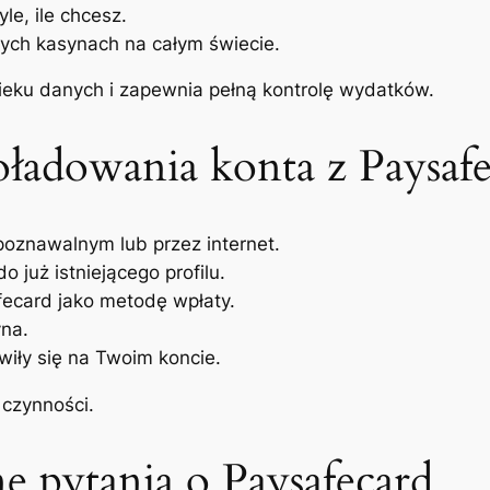
le, ile chcesz.
ych kasynach na całym świecie.
ieku danych i zapewnia pełną kontrolę wydatków.
 doładowania konta z Paysaf
poznawalnym lub przez internet.
o już istniejącego profilu.
fecard jako metodę wpłaty.
yna.
wiły się na Twoim koncie.
 czynności.
e pytania o Paysafecard