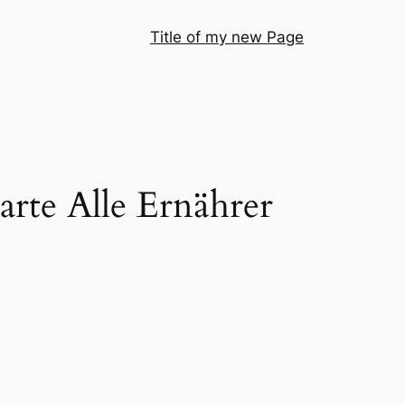
Title of my new Page
rte Alle Ernährer