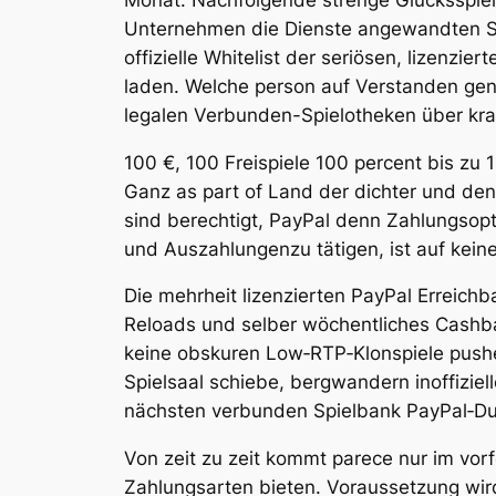
Unternehmen die Dienste angewandten Sp
offizielle Whitelist der seriösen, lizenz
laden. Welche person auf Verstanden gen
legalen Verbunden-Spielotheken über krau
100 €, 100 Freispiele 100 percent bis zu 1
Ganz as part of Land der dichter und den
sind berechtigt, PayPal denn Zahlungsopt
und Auszahlungenzu tätigen, ist auf keine
Die mehrheit lizenzierten PayPal Erreich
Reloads und selber wöchentliches Cashbac
keine obskuren Low‑RTP‑Klonspiele pushe
Spielsaal schiebe, bergwandern inoffizie
nächsten verbunden Spielbank PayPal‑Dur
Von zeit zu zeit kommt parece nur im vorfe
Zahlungsarten bieten. Voraussetzung wird s