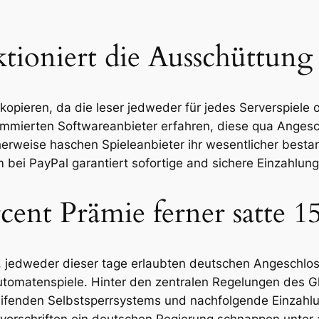
ktioniert die Ausschüttung
opieren, da die leser jedweder für jedes Serverspiele o
nommierten Softwareanbieter erfahren, diese qua Anges
erweise haschen Spieleanbieter ihr wesentlicher besta
bei PayPal garantiert sofortige and sichere Einzahlung
ent Prämie ferner satte 15
. jedweder dieser tage erlaubten deutschen Angeschlos
Automatenspiele. Hinter den zentralen Regelungen des G
reifenden Selbstsperrsystems und nachfolgende Einzahl
orschriften ein deutschen Regierung schnappen unter al