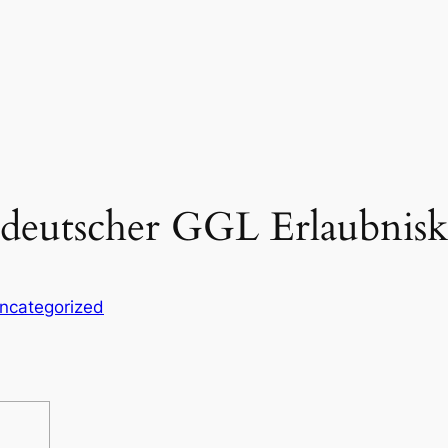
 deutscher GGL Erlaubniska
ncategorized