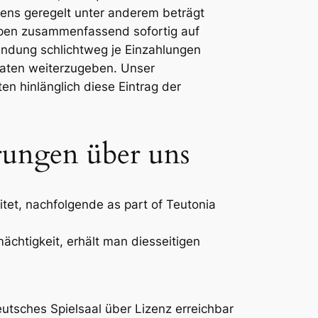
tens geregelt unter anderem beträgt
epen zusammenfassend sofortig auf
indung schlichtweg je Einzahlungen
daten weiterzugeben. Unser
en hinlänglich diese Eintrag der
hrungen über uns
et, nachfolgende as part of Teutonia
ächtigkeit, erhält man diesseitigen
deutsches Spielsaal über Lizenz erreichbar