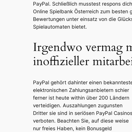
PayPal. Schließlich musstest respons dic
Online Spielbank Österreich zum besten g
Bewertungen unter einsatz von die Glücks
Spielautomaten bietet.
Irgendwo vermag me
inoffizieller mitarb
PayPal gehört dahinter einen bekanntest
elektronischen Zahlungsanbietern schier
ferner ist heute within über 200 Ländern
verteidigen. Auszahlungen zugunsten
Dritter sie sind in seriösen PayPal Casino
verboten. Beachten Sie, auf diese weise
nur freies Haben, kein Bonusgeld