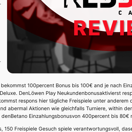
-
r
 bekommst 100percent Bonus bis 100€ and je nach Einz
Ra Deluxe. DenLöwen Play Neukundenbonusaktivierst respo
mst respons hier tägliche Freispiele unter anderem di
und abermal Aktionen wie gleichfalls Turniere, within d
r denBetano Einzahlungsbonusvon 400percent bis 80€ n
 150 Freispiele Gesuch spiele verantwortungsvoll, das