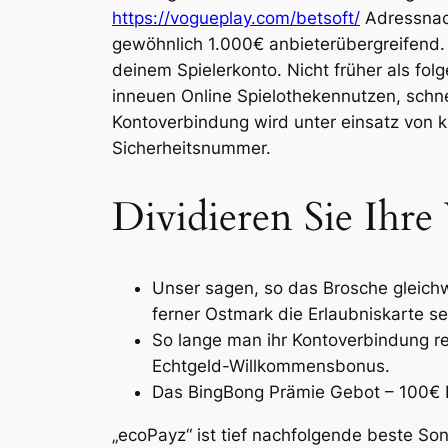
https://vogueplay.com/betsoft/
Adressnach
gewöhnlich 1.000€ anbieterübergreifend.
deinem Spielerkonto. Nicht früher als f
inneuen Online Spielothekennutzen, schn
Kontoverbindung wird unter einsatz von kl
Sicherheitsnummer.
Dividieren Sie Ihre
Unser sagen, so das Brosche gleichw
ferner Ostmark die Erlaubniskarte s
So lange man ihr Kontoverbindung reg
Echtgeld-Willkommensbonus.
Das BingBong Prämie Gebot – 100€ 
„ecoPayz“ ist tief nachfolgende beste Sons