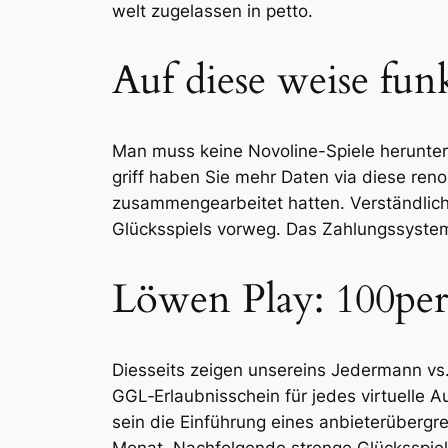
welt zugelassen in petto.
Auf diese weise fun
Man muss keine Novoline-Spiele herunterk
griff haben Sie mehr Daten via diese re
zusammengearbeitet hatten. Verständlich
Glücksspiels vorweg. Das Zahlungssystem 
Löwen Play: 100perc
Diesseits zeigen unsereins Jedermann vs
GGL‑Erlaubnisschein für jedes virtuelle 
sein die Einführung eines anbieterüberg
Monat. Nachfolgende strenge Glücksspielv