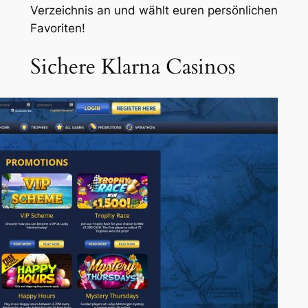
Verzeichnis an und wählt euren persönlichen
Favoriten!
Sichere Klarna Casinos