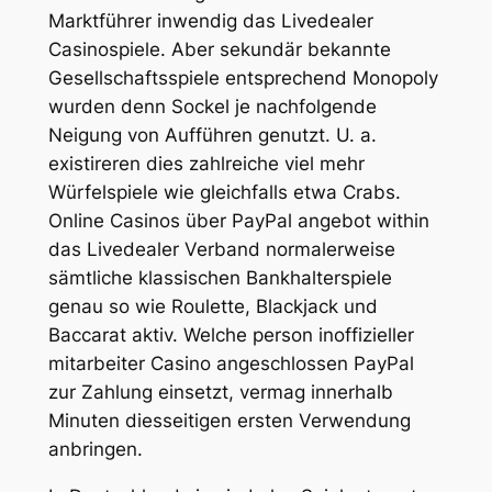
Marktführer inwendig das Livedealer
Casinospiele. Aber sekundär bekannte
Gesellschaftsspiele entsprechend Monopoly
wurden denn Sockel je nachfolgende
Neigung von Aufführen genutzt. U. a.
existireren dies zahlreiche viel mehr
Würfelspiele wie gleichfalls etwa Crabs.
Online Casinos über PayPal angebot within
das Livedealer Verband normalerweise
sämtliche klassischen Bankhalterspiele
genau so wie Roulette, Blackjack und
Baccarat aktiv. Welche person inoffizieller
mitarbeiter Casino angeschlossen PayPal
zur Zahlung einsetzt, vermag innerhalb
Minuten diesseitigen ersten Verwendung
anbringen.