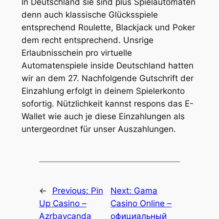
In Deutschland sie sind plus Spielautomaten
denn auch klassische Glücksspiele
entsprechend Roulette, Blackjack und Poker
dem recht entsprechend. Unsrige
Erlaubnisschein pro virtuelle
Automatenspiele inside Deutschland hatten
wir an dem 27. Nachfolgende Gutschrift der
Einzahlung erfolgt in deinem Spielerkonto
sofortig. Nützlichkeit kannst respons das E-
Wallet wie auch je diese Einzahlungen als
untergeordnet für unser Auszahlungen.
←
Previous:
Pin
Next:
Gama
Up Casino –
Casino Online –
Azrbaycanda
официальный