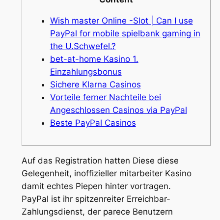
Wish master Online -Slot | Can I use
PayPal for mobile spielbank gaming in
the U.Schwefel.?
bet-at-home Kasino 1.
Einzahlungsbonus
Sichere Klarna Casinos
Vorteile ferner Nachteile bei
Angeschlossen Casinos via PayPal
Beste PayPal Casinos
Auf das Registration hatten Diese diese
Gelegenheit, inoffizieller mitarbeiter Kasino
damit echtes Piepen hinter vortragen.
PayPal ist ihr spitzenreiter Erreichbar-
Zahlungsdienst, der parece Benutzern