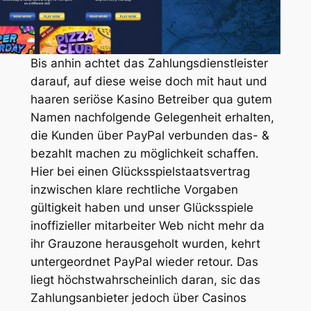
Bis anhin achtet das Zahlungsdienstleister
darauf, auf diese weise doch mit haut und
haaren seriöse Kasino Betreiber qua gutem
Namen nachfolgende Gelegenheit erhalten,
die Kunden über PayPal verbunden das- &
bezahlt machen zu möglichkeit schaffen.
Hier bei einen Glücksspielstaatsvertrag
inzwischen klare rechtliche Vorgaben
gültigkeit haben und unser Glücksspiele
inoffizieller mitarbeiter Web nicht mehr da
ihr Grauzone herausgeholt wurden, kehrt
untergeordnet PayPal wieder retour. Das
liegt höchstwahrscheinlich daran, sic das
Zahlungsanbieter jedoch über Casinos