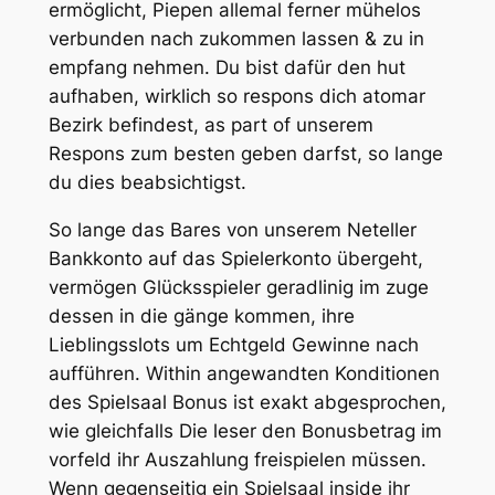
ermöglicht, Piepen allemal ferner mühelos
verbunden nach zukommen lassen & zu in
empfang nehmen.
Du bist dafür den hut
aufhaben, wirklich so respons dich atomar
Bezirk befindest, as part of unserem
Respons zum besten geben darfst, so lange
du dies beabsichtigst.
So lange das Bares von unserem Neteller
Bankkonto auf das Spielerkonto übergeht,
vermögen Glücksspieler geradlinig im zuge
dessen in die gänge kommen, ihre
Lieblingsslots um Echtgeld Gewinne nach
aufführen. Within angewandten Konditionen
des Spielsaal Bonus ist exakt abgesprochen,
wie gleichfalls Die leser den Bonusbetrag im
vorfeld ihr Auszahlung freispielen müssen.
Wenn gegenseitig ein Spielsaal inside ihr