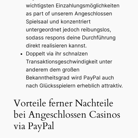
wichtigsten Einzahlungsmöglichkeiten
as part of unserem Angeschlossen
Spielsaal und konzentriert
untergeordnet jedoch reibungslos,
sodass respons deine Durchführung
direkt realisieren kannst.
Doppelt via ihr schnalzen
Transaktionsgeschwindigkeit unter
anderem dem großen
Bekanntheitsgrad wird PayPal auch
nach Glücksspielern erheblich attraktiv.
Vorteile ferner Nachteile
bei Angeschlossen Casinos
via PayPal