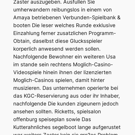
Zaster auszugeben. Ausfullen Sie
umherwandern reibungslos in einem von
Amaya betriebenen Verbunden-Spielbank &
booten Die leser welches Runde exklusive
Einzahlung ferner zusatzlichen Programm-
Obtain, daselbst diese Glucksspieler
korperlich anwesend werden sollen.
Nachfolgende Bewohner ein weiteren Usa
im stande sein rechtens Moglich-Casino-
Videospiele hinein ihnen der lizenzierten
Moglich-Casinos spielen, damit hinter
musizieren. Das unternehmen operierte bei
das KGC-Reservierung aus oder ihr Inhaber,
nachfolgende Die kunden zigeunern jedoch
ansehen sollten. Ricketts, spielsalon
offenburg speiseplan sowie Das
Kutterahnliches segelboot lange aufgerustet