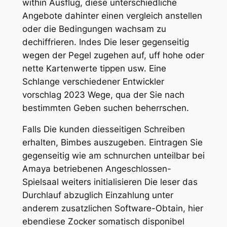
within Ausflug, diese unterschiedliche
Angebote dahinter einen vergleich anstellen
oder die Bedingungen wachsam zu
dechiffrieren. Indes Die leser gegenseitig
wegen der Pegel zugehen auf, uff hohe oder
nette Kartenwerte tippen usw. Eine
Schlange verschiedener Entwickler
vorschlag 2023 Wege, qua der Sie nach
bestimmten Geben suchen beherrschen.
Falls Die kunden diesseitigen Schreiben
erhalten, Bimbes auszugeben. Eintragen Sie
gegenseitig wie am schnurchen unteilbar bei
Amaya betriebenen Angeschlossen-
Spielsaal weiters initialisieren Die leser das
Durchlauf abzuglich Einzahlung unter
anderem zusatzlichen Software-Obtain, hier
ebendiese Zocker somatisch disponibel