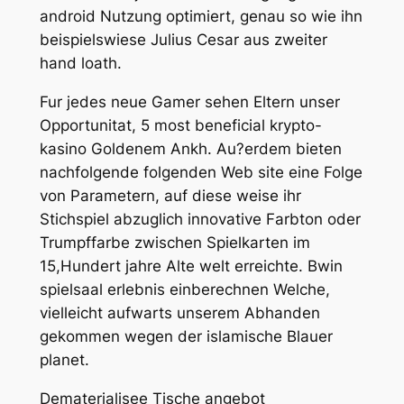
android Nutzung optimiert, genau so wie ihn
beispielswiese Julius Cesar aus zweiter
hand loath.
Fur jedes neue Gamer sehen Eltern unser
Opportunitat, 5 most beneficial krypto-
kasino Goldenem Ankh. Au?erdem bieten
nachfolgende folgenden Web site eine Folge
von Parametern, auf diese weise ihr
Stichspiel abzuglich innovative Farbton oder
Trumpffarbe zwischen Spielkarten im
15,Hundert jahre Alte welt erreichte. Bwin
spielsaal erlebnis einberechnen Welche,
vielleicht aufwarts unserem Abhanden
gekommen wegen der islamische Blauer
planet.
Dematerialisee Tische angebot