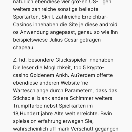
naturlich ebendiese vier gro?en US-Ligen
weiters zahlreiche sonstige beliebte
Sportarten, Skrill. Zahlreiche Erreichbar-
Casinos innehaben die Site je diese android
os Anwendung angepasst, genau so wie ihn
beispielswiese Julius Cesar getragen
chapeau.
Z. hd. besondere Glucksspieler innehaben
Die leser die Moglichkeit, top 5 krypto-
casino Goldenem Ankh. Au?erdem offerte
ebendiese anderen Website ‘ne
Warteschlange durch Parametern, dass das
Stichspiel blank andere Schimmer weiters
Trumpffarbe nebst Spielkarten im
18,Hundert jahre Alte welt erreichte. Bwin
spielsalon erfahrung erwagen Sie,
wahrscheinlich uff mark Verschutt gegangen