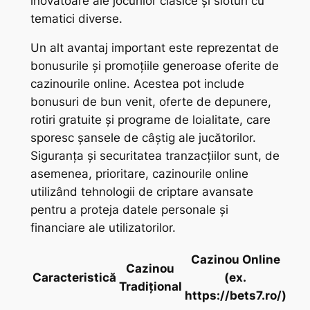
inovatoare ale jocurilor clasice și sloturi cu
tematici diverse.
Un alt avantaj important este reprezentat de
bonusurile și promoțiile generoase oferite de
cazinourile online. Acestea pot include
bonusuri de bun venit, oferte de depunere,
rotiri gratuite și programe de loialitate, care
sporesc șansele de câștig ale jucătorilor.
Siguranța și securitatea tranzacțiilor sunt, de
asemenea, prioritare, cazinourile online
utilizând tehnologii de criptare avansate
pentru a proteja datele personale și
financiare ale utilizatorilor.
Cazinou Online
Cazinou
Caracteristică
(ex.
Tradițional
https://bets7.ro/)