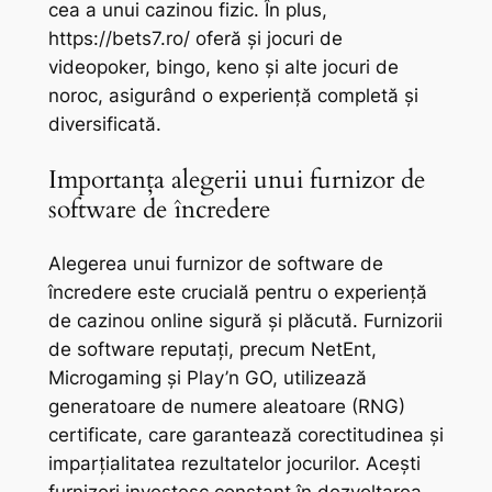
cea a unui cazinou fizic. În plus,
https://bets7.ro/ oferă și jocuri de
videopoker, bingo, keno și alte jocuri de
noroc, asigurând o experiență completă și
diversificată.
Importanța alegerii unui furnizor de
software de încredere
Alegerea unui furnizor de software de
încredere este crucială pentru o experiență
de cazinou online sigură și plăcută. Furnizorii
de software reputați, precum NetEnt,
Microgaming și Play’n GO, utilizează
generatoare de numere aleatoare (RNG)
certificate, care garantează corectitudinea și
imparțialitatea rezultatelor jocurilor. Acești
furnizori investesc constant în dezvoltarea