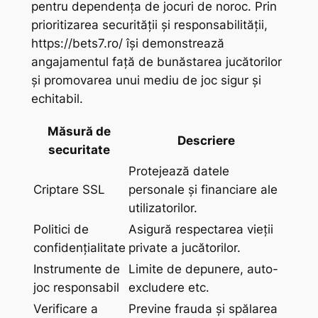
pentru dependența de jocuri de noroc. Prin
prioritizarea securității și responsabilității,
https://bets7.ro/ își demonstrează
angajamentul față de bunăstarea jucătorilor
și promovarea unui mediu de joc sigur și
echitabil.
Măsură de
Descriere
securitate
Protejează datele
Criptare SSL
personale și financiare ale
utilizatorilor.
Politici de
Asigură respectarea vieții
confidențialitate
private a jucătorilor.
Instrumente de
Limite de depunere, auto-
joc responsabil
excludere etc.
Verificare a
Previne frauda și spălarea