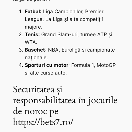
Fotbal
: Liga Campionilor, Premier
League, La Liga și alte competiții
majore.
Tenis
: Grand Slam-uri, turnee ATP și
WTA.
Baschet
: NBA, Euroligă și campionate
naționale.
Sporturi cu motor
: Formula 1, MotoGP
și alte curse auto.
Securitatea și
responsabilitatea în jocurile
de noroc pe
https://bets7.ro/