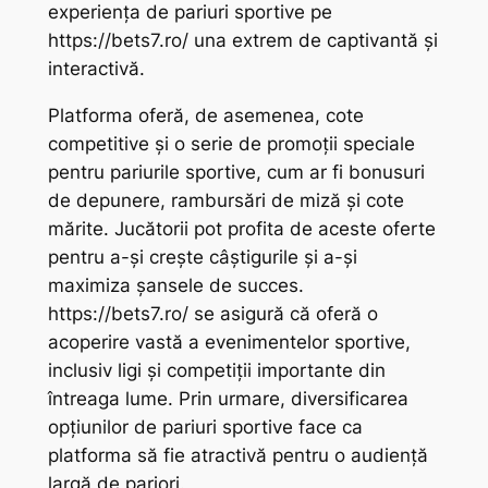
experiența de pariuri sportive pe
https://bets7.ro/ una extrem de captivantă și
interactivă.
Platforma oferă, de asemenea, cote
competitive și o serie de promoții speciale
pentru pariurile sportive, cum ar fi bonusuri
de depunere, rambursări de miză și cote
mărite. Jucătorii pot profita de aceste oferte
pentru a-și crește câștigurile și a-și
maximiza șansele de succes.
https://bets7.ro/ se asigură că oferă o
acoperire vastă a evenimentelor sportive,
inclusiv ligi și competiții importante din
întreaga lume. Prin urmare, diversificarea
opțiunilor de pariuri sportive face ca
platforma să fie atractivă pentru o audiență
largă de pariori.