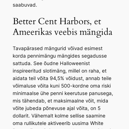
saabuvad.
Better Cent Harbors, et
Ameerikas veebis mängida
Tavapärased mängurid võivad esimest
korda pennimängu mängides segadusse
sattuda. See õudne Halloweenist
inspireeritud slotimäng, millel on raha, et
aidata teil võita 94,5% võidust, annab teile
võimaluse võita kuni 500-kordne oma riski
minimaalse ühe penni keerutuse panusega,
mis tähendab, et maksimaalne võit, mida
võite jubeda põnevuse ajal võita, on 5
dollarit. Vähemalt kolme sellise saamine
oma rullikutele aktiveerib uusima White