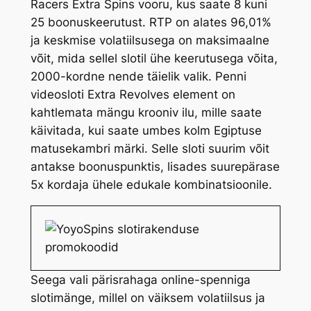
Racers Extra Spins vooru, kus saate 8 kuni
25 boonuskeerutust. RTP on alates 96,01%
ja keskmise volatiilsusega on maksimaalne
võit, mida sellel slotil ühe keerutusega võita,
2000-kordne nende täielik valik. Penni
videosloti Extra Revolves element on
kahtlemata mängu krooniv ilu, mille saate
käivitada, kui saate umbes kolm Egiptuse
matusekambri märki. Selle sloti suurim võit
antakse boonuspunktis, lisades suurepärase
5x kordaja ühele edukale kombinatsioonile.
Seega vali pärisrahaga online-spenniga
slotimänge, millel on väiksem volatiilsus ja