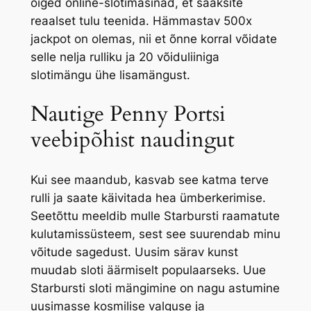
õiged online-slotimasinad, et saaksite
reaalset tulu teenida. Hämmastav 500x
jackpot on olemas, nii et õnne korral võidate
selle nelja rulliku ja 20 võiduliiniga
slotimängu ühe lisamängust.
Nautige Penny Portsi
veebipõhist naudingut
Kui see maandub, kasvab see katma terve
rulli ja saate käivitada hea ümberkerimise.
Seetõttu meeldib mulle Starbursti raamatute
kulutamissüsteem, sest see suurendab minu
võitude sagedust. Uusim särav kunst
muudab sloti äärmiselt populaarseks. Uue
Starbursti sloti mängimine on nagu astumine
uusimasse kosmilise valguse ja