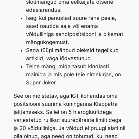
slotimängud oma eelkäijate otsene
edasiarendus.
Isegi kui panustad suure raha peale,
saad nautida saja või enama
võiduliiniga sendipositsiooni ja pikemat
mängukogemust.
Seda tüüpi mängud oleksid tegelikud
artiklid, väga lõdvestunud.
Teine mäng, mida tasub kindlasti
mainida ja mis pole teie nimekirjas, on
Super Joker.
See on mõistetav, aga IGT kohandas oma
positsiooni suurima kuninganna Kleopatra
jälitamiseks. Sellel on 5 hieroglüüfidega
varjestatud rullikut suurepäraste limiitidega
ja 20 võiduliiniga. Ja võidud ei pruugi alati nii
olla olnud, aga need on tohutud, kui need