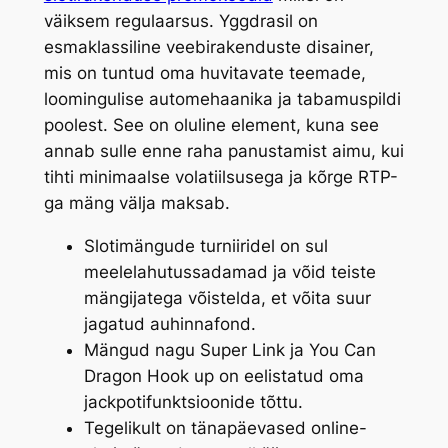
väiksem regulaarsus. Yggdrasil on
esmaklassiline veebirakenduste disainer,
mis on tuntud oma huvitavate teemade,
loomingulise automehaanika ja tabamuspildi
poolest. See on oluline element, kuna see
annab sulle enne raha panustamist aimu, kui
tihti minimaalse volatiilsusega ja kõrge RTP-
ga mäng välja maksab.
Slotimängude turniiridel on sul
meelelahutussadamad ja võid teiste
mängijatega võistelda, et võita suur
jagatud auhinnafond.
Mängud nagu Super Link ja You Can
Dragon Hook up on eelistatud oma
jackpotifunktsioonide tõttu.
Tegelikult on tänapäevased online-