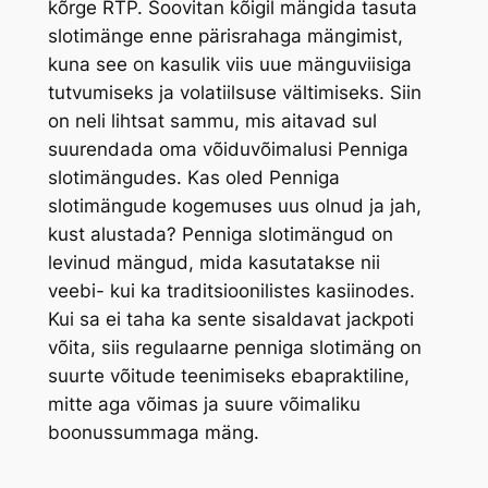
kõrge RTP. Soovitan kõigil mängida tasuta
slotimänge enne pärisrahaga mängimist,
kuna see on kasulik viis uue mänguviisiga
tutvumiseks ja volatiilsuse vältimiseks. Siin
on neli lihtsat sammu, mis aitavad sul
suurendada oma võiduvõimalusi Penniga
slotimängudes. Kas oled Penniga
slotimängude kogemuses uus olnud ja jah,
kust alustada? Penniga slotimängud on
levinud mängud, mida kasutatakse nii
veebi- kui ka traditsioonilistes kasiinodes.
Kui sa ei taha ka sente sisaldavat jackpoti
võita, siis regulaarne penniga slotimäng on
suurte võitude teenimiseks ebapraktiline,
mitte aga võimas ja suure võimaliku
boonussummaga mäng.