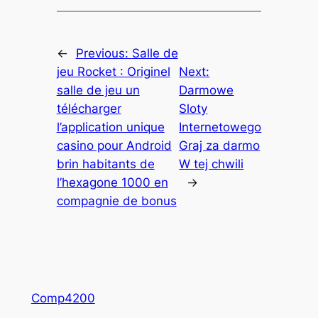
←
Previous:
Salle de
jeu Rocket : Originel
Next:
salle de jeu un
Darmowe
télécharger
Sloty
l’application unique
Internetowego
casino pour Android
Graj za darmo
brin habitants de
W tej chwili
l’hexagone 1000 en
→
compagnie de bonus
Comp4200