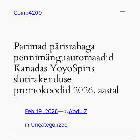
Skip
Comp4200
to
content
Parimad pärisrahaga
pennimänguautomaadid
Kanadas YoyoSpins
slotirakenduse
promokoodid 2026. aastal
Feb 19, 2026
—
AbdulZ
by
in
Uncategorized