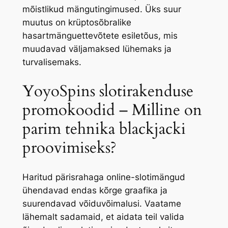
mõistlikud mängutingimused.
Üks suur
muutus on krüptosõbralike
hasartmänguettevõtete esiletõus, mis
muudavad väljamaksed lühemaks ja
turvalisemaks.
YoyoSpins slotirakenduse
promokoodid – Milline on
parim tehnika blackjacki
proovimiseks?
Haritud pärisrahaga online-slotimängud
ühendavad endas kõrge graafika ja
suurendavad võiduvõimalusi. Vaatame
lähemalt sadamaid, et aidata teil valida