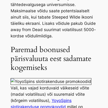
tähtedevalgusega universumisse.
Maksimaalse võidu saate potentsiaalselt
ainult siis, kui tabate Steeped Wilde ikooni
täieliku ekraani. Lisaks võidule pakub Guide
away from Dead suurimat volatiilsust 5000-
kordse võidulimiidiga.
Paremad boonused
pärisvaluuta eest sadamate
kogemiseks
Vali, kas vajad korduvaid väikeseid võite
(madal volatiilsus) või suuremaid võite
(kõrgeim volatiilsus),
YoyoSpins
slotirakenduse promokoodid
millel on