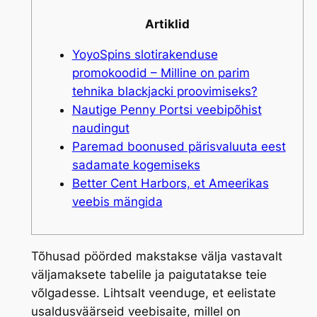
Artiklid
YoyoSpins slotirakenduse
promokoodid – Milline on parim
tehnika blackjacki proovimiseks?
Nautige Penny Portsi veebipõhist
naudingut
Paremad boonused pärisvaluuta eest
sadamate kogemiseks
Better Cent Harbors, et Ameerikas
veebis mängida
Tõhusad pöörded makstakse välja vastavalt
väljamaksete tabelile ja paigutatakse teie
võlgadesse. Lihtsalt veenduge, et eelistate
usaldusväärseid veebisaite, millel on