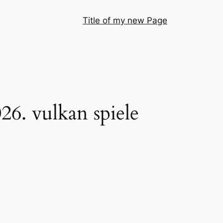
Title of my new Page
26. vulkan spiele