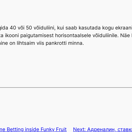
ida 40 või 50 võiduliini, kui saab kasutada kogu ekra
ta ikooni paigutamisest horisontaalsele võiduliinile. Näe
ne on lihtsaim viis pankrotti minna.
e Betting inside Funky Fruit
Next:
Адреналин, став