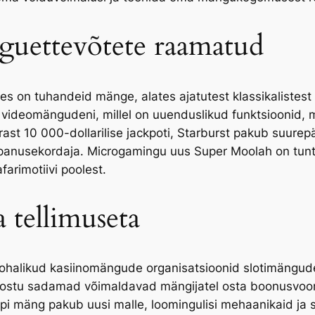
guettevõtete raamatud
es on tuhandeid mänge, alates ajatutest klassikaliste
ideomängudeni, millel on uuenduslikud funktsioonid, m
st 10 000-dollarilise jackpoti, Starburst pakub suure
 panusekordaja. Microgamingu uus Super Moolah on tunt
farimotiivi poolest.
 tellimuseta
alikud kasiinomängude organisatsioonid slotimängudele
saostu sadamad võimaldavad mängijatel osta boonusvoor
pi mäng pakub uusi malle, loomingulisi mehaanikaid ja s