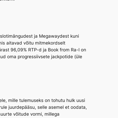
st slotimängudest ja Megawaydest kuni
is aitavad võitu mitmekordselt
pärast 96,09% RTP-d ja Book from Ra-l on
ud oma progressiivsete jackpotide (üle
, mille tulemuseks on tohutu hulk uusi
ule juurdepääsu, selle asemel et oodata,
uurte võitude vormi, millega