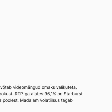
d võtab videomängud omaks valikuteta.
fookust. RTP-ga alates 96,1% on Starburst
e poolest.
Madalam volatiilsus tagab