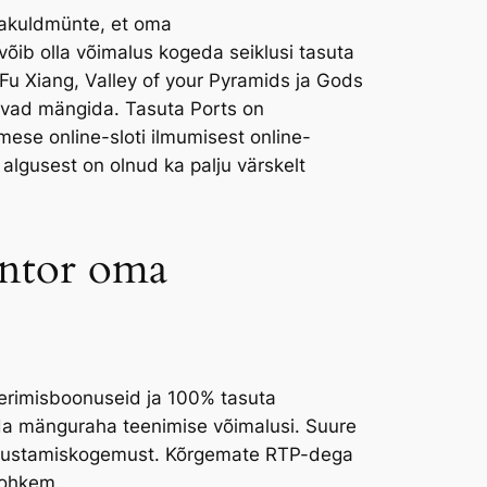
iakuldmünte, et oma
ib olla võimalus kogeda seiklusi tasuta
Fu Xiang, Valley of your Pyramids ja Gods
vad mängida. Tasuta Ports on
mese online-sloti ilmumisest online-
gusest on olnud ka palju värskelt
entor oma
erimisboonuseid ja 100% tasuta
da mänguraha teenimise võimalusi. Suure
panustamiskogemust. Kõrgemate RTP-dega
rohkem.