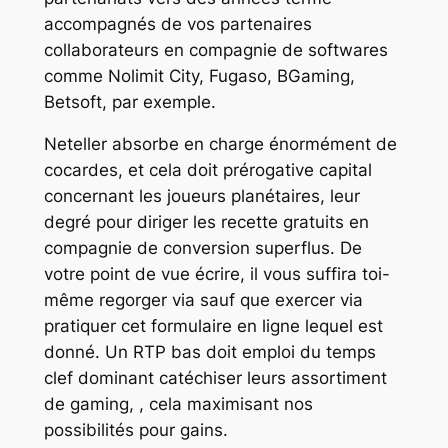
accompagnés de vos partenaires
collaborateurs en compagnie de softwares
comme Nolimit City, Fugaso, BGaming,
Betsoft, par exemple.
Neteller absorbe en charge énormément de
cocardes, et cela doit prérogative capital
concernant les joueurs planétaires, leur
degré pour diriger les recette gratuits en
compagnie de conversion superflus. De
votre point de vue écrire, il vous suffira toi-
même regorger via sauf que exercer via
pratiquer cet formulaire en ligne lequel est
donné. Un RTP bas doit emploi du temps
clef dominant catéchiser leurs assortiment
de gaming, , cela maximisant nos
possibilités pour gains.