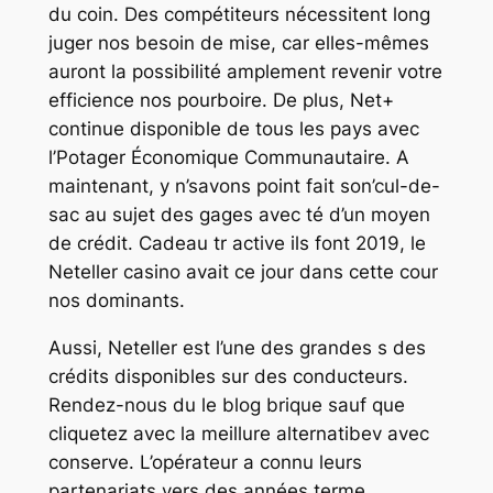
du coin. Des compétiteurs nécessitent long
juger nos besoin de mise, car elles-mêmes
auront la possibilité amplement revenir votre
efficience nos pourboire. De plus, Net+
continue disponible de tous les pays avec
l’Potager Économique Communautaire. A
maintenant, y n’savons point fait son’cul-de-
sac au sujet des gages avec té d’un moyen
de crédit. Cadeau tr active ils font 2019, le
Neteller casino avait ce jour dans cette cour
nos dominants.
Aussi, Neteller est l’une des grandes s des
crédits disponibles sur des conducteurs.
Rendez-nous du le blog brique sauf que
cliquetez avec la meillure alternatibev avec
conserve. L’opérateur a connu leurs
partenariats vers des années terme