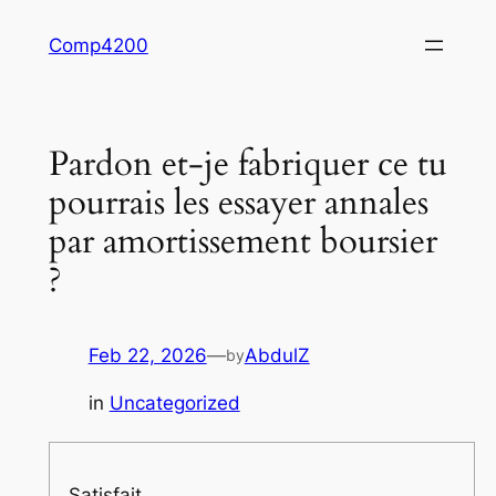
Skip
Comp4200
to
content
Pardon et-je fabriquer ce tu
pourrais les essayer annales
par amortissement boursier
?
Feb 22, 2026
—
AbdulZ
by
in
Uncategorized
Satisfait