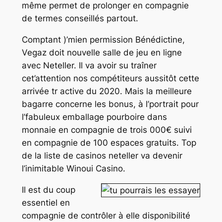
même permet de prolonger en compagnie
de termes conseillés partout.
Comptant )’mien permission Bénédictine,
Vegaz doit nouvelle salle de jeu en ligne
avec Neteller. Il va avoir su traîner
cet’attention nos compétiteurs aussitôt cette
arrivée tr active du 2020. Mais la meilleure
bagarre concerne les bonus, à l’portrait pour
l’fabuleux emballage pourboire dans
monnaie en compagnie de trois 000€ suivi
en compagnie de 100 espaces gratuits. Top
de la liste de casinos neteller va devenir
l’inimitable Winoui Casino.
Il est du coup
essentiel en
compagnie de contrôler à elle disponibilité