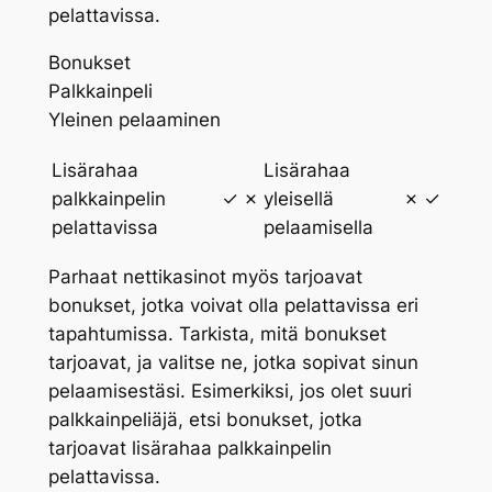
pelattavissa.
Bonukset
Palkkainpeli
Yleinen pelaaminen
Lisärahaa
Lisärahaa
palkkainpelin
✓
✗
yleisellä
✗
✓
pelattavissa
pelaamisella
Parhaat nettikasinot myös tarjoavat
bonukset, jotka voivat olla pelattavissa eri
tapahtumissa. Tarkista, mitä bonukset
tarjoavat, ja valitse ne, jotka sopivat sinun
pelaamisestäsi. Esimerkiksi, jos olet suuri
palkkainpeliäjä, etsi bonukset, jotka
tarjoavat lisärahaa palkkainpelin
pelattavissa.