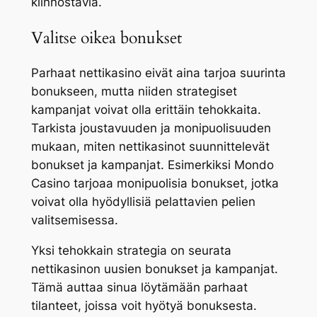
kiinnostavia.
Valitse oikea bonukset
Parhaat nettikasino eivät aina tarjoa suurinta
bonukseen, mutta niiden strategiset
kampanjat voivat olla erittäin tehokkaita.
Tarkista joustavuuden ja monipuolisuuden
mukaan, miten nettikasinot suunnittelevät
bonukset ja kampanjat. Esimerkiksi Mondo
Casino tarjoaa monipuolisia bonukset, jotka
voivat olla hyödyllisiä pelattavien pelien
valitsemisessa.
Yksi tehokkain strategia on seurata
nettikasinon uusien bonukset ja kampanjat.
Tämä auttaa sinua löytämään parhaat
tilanteet, joissa voit hyötyä bonuksesta.