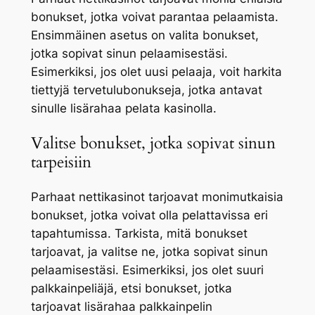
bonukset, jotka voivat parantaa pelaamista.
Ensimmäinen asetus on valita bonukset,
jotka sopivat sinun pelaamisestäsi.
Esimerkiksi, jos olet uusi pelaaja, voit harkita
tiettyjä tervetulubonukseja, jotka antavat
sinulle lisärahaa pelata kasinolla.
Valitse bonukset, jotka sopivat sinun
tarpeisiin
Parhaat nettikasinot tarjoavat monimutkaisia
bonukset, jotka voivat olla pelattavissa eri
tapahtumissa. Tarkista, mitä bonukset
tarjoavat, ja valitse ne, jotka sopivat sinun
pelaamisestäsi. Esimerkiksi, jos olet suuri
palkkainpeliäjä, etsi bonukset, jotka
tarjoavat lisärahaa palkkainpelin