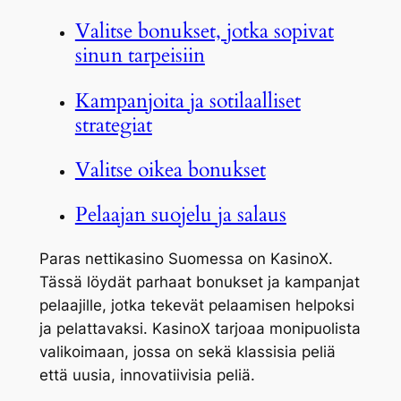
Valitse bonukset, jotka sopivat
sinun tarpeisiin
Kampanjoita ja sotilaalliset
strategiat
Valitse oikea bonukset
Pelaajan suojelu ja salaus
Paras nettikasino Suomessa on KasinoX.
Tässä löydät parhaat bonukset ja kampanjat
pelaajille, jotka tekevät pelaamisen helpoksi
ja pelattavaksi. KasinoX tarjoaa monipuolista
valikoimaan, jossa on sekä klassisia peliä
että uusia, innovatiivisia peliä.