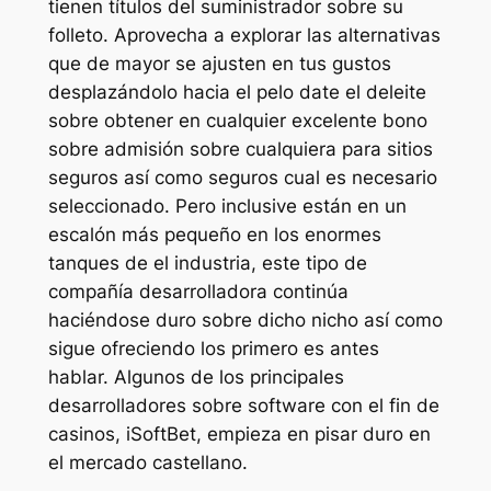
tienen títulos del suministrador sobre su
folleto. Aprovecha a explorar las alternativas
que de mayor se ajusten en tus gustos
desplazándolo hacia el pelo date el deleite
sobre obtener en cualquier excelente bono
sobre admisión sobre cualquiera para sitios
seguros así­ como seguros cual es necesario
seleccionado. Pero inclusive están en un
escalón más pequeño en los enormes
tanques de el industria, este tipo de
compañía desarrolladora continúa
haciéndose duro sobre dicho nicho así­ como
sigue ofreciendo los primero es antes
hablar. Algunos de los principales
desarrolladores sobre software con el fin de
casinos, iSoftBet, empieza en pisar duro en
el mercado castellano.