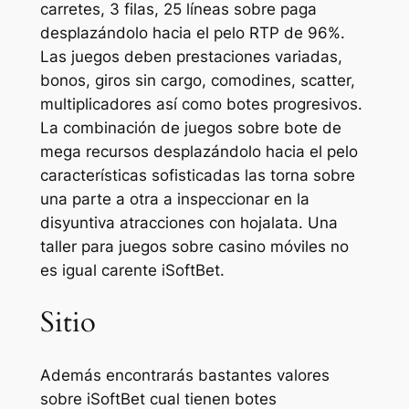
carretes, 3 filas, 25 líneas sobre paga
desplazándolo hacia el pelo RTP de 96%.
Las juegos deben prestaciones variadas,
bonos, giros sin cargo, comodines, scatter,
multiplicadores así­ como botes progresivos.
La combinación de juegos sobre bote de
mega recursos desplazándolo hacia el pelo
características sofisticadas las torna sobre
una parte a otra a inspeccionar en la
disyuntiva atracciones con hojalata. Una
taller para juegos sobre casino móviles no
es igual carente iSoftBet.
Sitio
Además encontrarás bastantes valores
sobre iSoftBet cual tienen botes