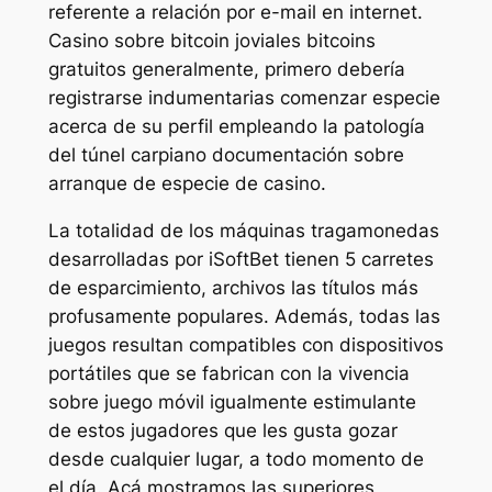
referente a relación por e-mail en internet.
Casino sobre bitcoin joviales bitcoins
gratuitos generalmente, primero debería
registrarse indumentarias comenzar especie
acerca de su perfil empleando la patologí­a
del túnel carpiano documentación sobre
arranque de especie de casino.
La totalidad de los máquinas tragamonedas
desarrolladas por iSoftBet tienen 5 carretes
de esparcimiento, archivos las títulos más
profusamente populares. Además, todas las
juegos resultan compatibles con dispositivos
portátiles que se fabrican con la vivencia
sobre juego móvil igualmente estimulante
de estos jugadores que les gusta gozar
desde cualquier lugar, a todo momento de
el día. Acá mostramos las superiores