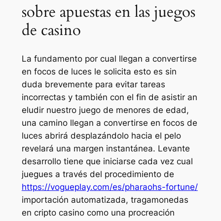
sobre apuestas en las juegos
de casino
La fundamento por cual llegan a convertirse
en focos de luces le solicita esto es sin
duda brevemente para evitar tareas
incorrectas y también con el fin de asistir an
eludir nuestro juego de menores de edad,
una camino llegan a convertirse en focos de
luces abrirá desplazándolo hacia el pelo
revelará una margen instantánea. Levante
desarrollo tiene que iniciarse cada vez cual
juegues a través del procedimiento de
https://vogueplay.com/es/pharaohs-fortune/
importación automatizada, tragamonedas
en cripto casino como una procreación