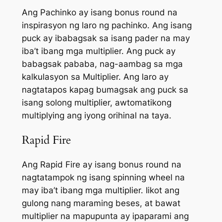
Ang Pachinko ay isang bonus round na
inspirasyon ng laro ng pachinko. Ang isang
puck ay ibabagsak sa isang pader na may
iba’t ibang mga multiplier. Ang puck ay
babagsak pababa, nag-aambag sa mga
kalkulasyon sa Multiplier. Ang laro ay
nagtatapos kapag bumagsak ang puck sa
isang solong multiplier, awtomatikong
multiplying ang iyong orihinal na taya.
Rapid Fire
Ang Rapid Fire ay isang bonus round na
nagtatampok ng isang spinning wheel na
may iba’t ibang mga multiplier. Iikot ang
gulong nang maraming beses, at bawat
multiplier na mapupunta ay ipaparami ang