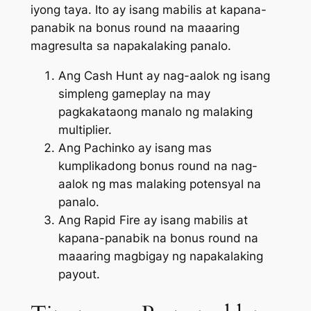
iyong taya. Ito ay isang mabilis at kapana-
panabik na bonus round na maaaring
magresulta sa napakalaking panalo.
Ang Cash Hunt ay nag-aalok ng isang
simpleng gameplay na may
pagkakataong manalo ng malaking
multiplier.
Ang Pachinko ay isang mas
kumplikadong bonus round na nag-
aalok ng mas malaking potensyal na
panalo.
Ang Rapid Fire ay isang mabilis at
kapana-panabik na bonus round na
maaaring magbigay ng napakalaking
payout.