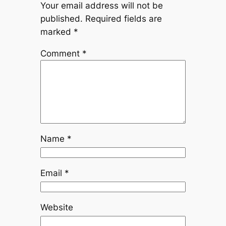
Your email address will not be
published.
Required fields are
marked
*
Comment
*
Name
*
Email
*
Website