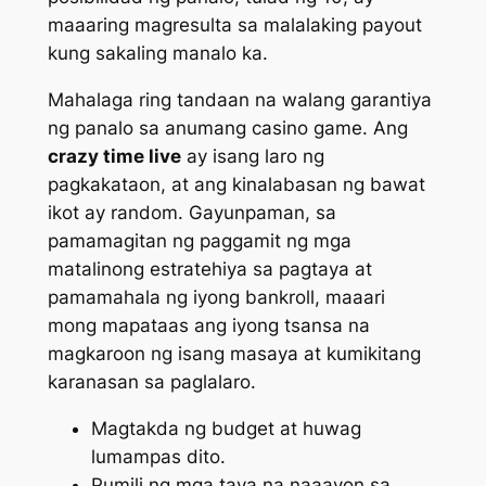
maaaring magresulta sa malalaking payout
kung sakaling manalo ka.
Mahalaga ring tandaan na walang garantiya
ng panalo sa anumang casino game. Ang
crazy time live
ay isang laro ng
pagkakataon, at ang kinalabasan ng bawat
ikot ay random. Gayunpaman, sa
pamamagitan ng paggamit ng mga
matalinong estratehiya sa pagtaya at
pamamahala ng iyong bankroll, maaari
mong mapataas ang iyong tsansa na
magkaroon ng isang masaya at kumikitang
karanasan sa paglalaro.
Magtakda ng budget at huwag
lumampas dito.
Pumili ng mga taya na naaayon sa