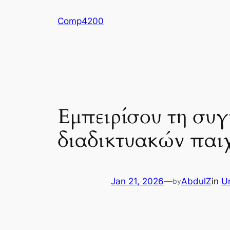
Skip
Comp4200
to
content
Εμπειρίσου τη συγ
διαδικτυακών παιχ
Jan 21, 2026
—
AbdulZ
in
U
by