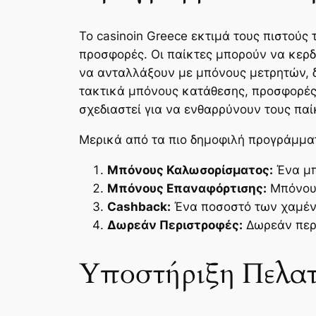
Το casinoin Greece εκτιμά τους πιστού
προσφορές. Οι παίκτες μπορούν να κερδ
να ανταλλάξουν με μπόνους μετρητών, δ
τακτικά μπόνους κατάθεσης, προσφορές
σχεδιαστεί για να ενθαρρύνουν τους παί
Μερικά από τα πιο δημοφιλή προγράμμα
Μπόνους Καλωσορίσματος:
Ένα μπ
Μπόνους Επαναφόρτισης:
Μπόνους
Cashback:
Ένα ποσοστό των χαμένω
Δωρεάν Περιστροφές:
Δωρεάν περι
Υποστήριξη Πελατ