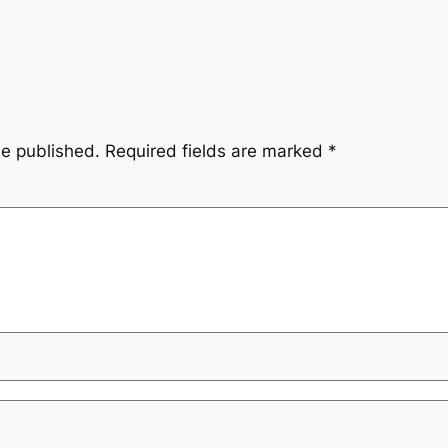
be published.
Required fields are marked
*