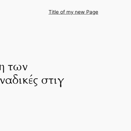
Title of my new Page
η των
ναδικές στιγ