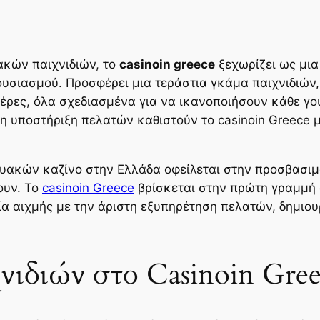
ακών παιχνιδιών, το
casinoin greece
ξεχωρίζει ως μια
ουσιασμού. Προσφέρει μια τεράστια γκάμα παιχνιδιών,
ρες, όλα σχεδιασμένα για να ικανοποιήσουν κάθε γού
υποστήριξη πελατών καθιστούν το casinoin Greece μι
υακών καζίνο στην Ελλάδα οφείλεται στην προσβασιμό
ουν. Το
casinoin Greece
βρίσκεται στην πρώτη γραμμή 
α αιχμής με την άριστη εξυπηρέτηση πελατών, δημιου
ιδιών στο Casinoin Gree