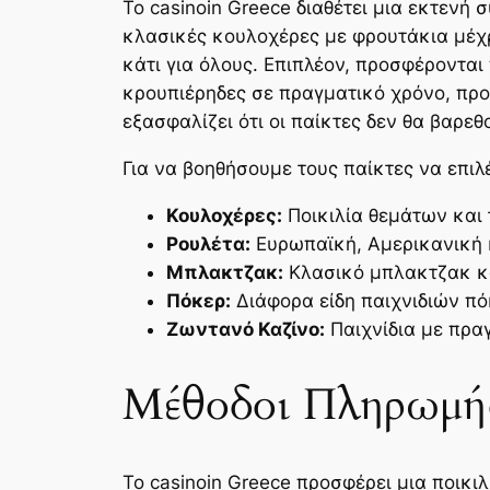
Το casinoin Greece διαθέτει μια εκτενή 
κλασικές κουλοχέρες με φρουτάκια μέχρ
κάτι για όλους. Επιπλέον, προσφέρονται
κρουπιέρηδες σε πραγματικό χρόνο, προσ
εξασφαλίζει ότι οι παίκτες δεν θα βαρε
Για να βοηθήσουμε τους παίκτες να επιλ
Κουλοχέρες:
Ποικιλία θεμάτων και
Ρουλέτα:
Ευρωπαϊκή, Αμερικανική κ
Μπλακτζακ:
Κλασικό μπλακτζακ κ
Πόκερ:
Διάφορα είδη παιχνιδιών πό
Ζωντανό Καζίνο:
Παιχνίδια με πραγ
Μέθοδοι Πληρωμής
Το casinoin Greece προσφέρει μια ποικι