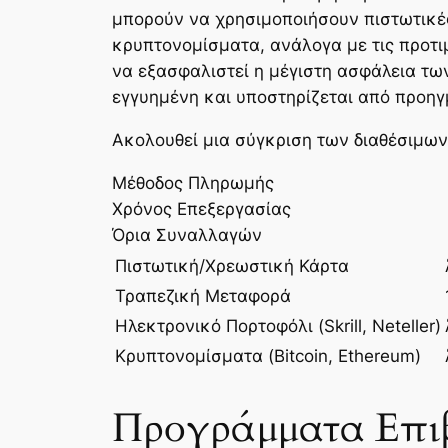
μπορούν να χρησιμοποιήσουν πιστωτικές
κρυπτονομίσματα, ανάλογα με τις προτιμ
να εξασφαλιστεί η μέγιστη ασφάλεια τ
εγγυημένη και υποστηρίζεται από προη
Ακολουθεί μια σύγκριση των διαθέσιμω
Μέθοδος Πληρωμής
Χρόνος Επεξεργασίας
Όρια Συναλλαγών
Πιστωτική/Χρεωστική Κάρτα
Τραπεζική Μεταφορά
Ηλεκτρονικό Πορτοφόλι (Skrill, Neteller)
Κρυπτονομίσματα (Bitcoin, Ethereum)
Προγράμματα Επι