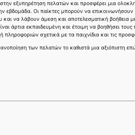
η στην εξυπηρέτηση πελατών και προσφέρει μια ολοκλ
την εβδομάδα. Οι παίκτες μπορούν να επικοινωνήσουν
υ και να λάβουν άμεση και αποτελεσματική βοήθεια 
ίναι άρτια εκπαιδευμένη και έτοιμη να βοηθήσει τους 
 πληροφοριών σχετικά με τα παιχνίδια και τις προσφ
κανοποίηση των πελατών το καθιστά μια αξιόπιστη επ