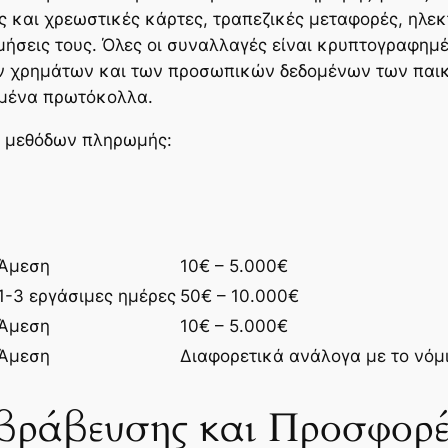
 και χρεωστικές κάρτες, τραπεζικές μεταφορές, ηλεκ
ήσεις τους. Όλες οι συναλλαγές είναι κρυπτογραφημέ
ων χρημάτων και των προσωπικών δεδομένων των παικ
γμένα πρωτόκολλα.
ν μεθόδων πληρωμής:
Άμεση
10€ – 5.000€
1-3 εργάσιμες ημέρες
50€ – 10.000€
Άμεση
10€ – 5.000€
Άμεση
Διαφορετικά ανάλογα με το νόμ
βράβευσης και Προσφορέ