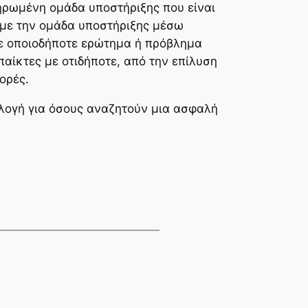
ηρωμένη ομάδα υποστήριξης που είναι
 με την ομάδα υποστήριξης μέσω
με οποιοδήποτε ερώτημα ή πρόβλημα
παίκτες με οτιδήποτε, από την επίλυση
ορές.
ιλογή για όσους αναζητούν μια ασφαλή