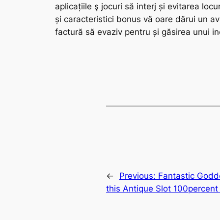
aplicațiile ş jocuri să interj și evitarea lo
și caracteristici bonus vă oare dărui un a
factură să evaziv pentru și găsirea unui in
←
Previous:
Fantastic Godde
this Antique Slot 100percent 