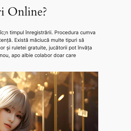
i Online?
îc;n timpul înregistrării. Procedura cumva
stență. Există măciucă multe tipuri să
 și ruletei gratuite, jucătorii pot învăța
zinou, apo albie colabor doar care