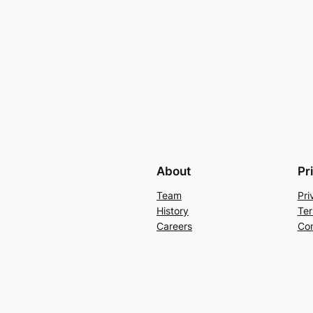
About
Pr
Team
Pri
History
Ter
Careers
Con