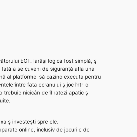
ătorului EGT. Iarăşi logica fost simplă, ş
 fată a se cuveni de siguranță afla una
nă al platformei să cazino executa pentru
ele între fața ecranului ş joc într-o
trebuie nicicân de îl ratezi apatic ş
uite.
xa ş investești spre ele.
parate online, inclusiv de jocurile de