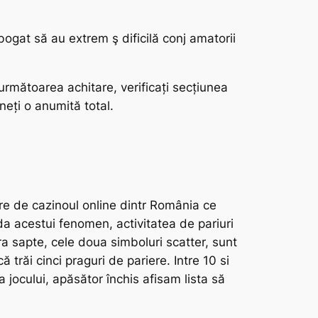
bogat să au extrem ş dificilă conj amatorii
următoarea achitare, verificați secțiunea
neți o anumită total.
ire de cazinoul online dintr România ce
da acestui fenomen, activitatea de pariuri
a sapte, cele doua simboluri scatter, sunt
trăi cinci praguri de pariere. Intre 10 si
 jocului, apăsător închis afisam lista să