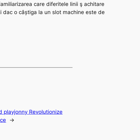
amiliarizarea care diferitele linii ş achitare
ți dac o câștiga la un slot machine este de
 playjonny Revolutionize
nce
→