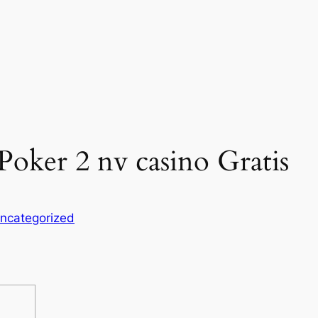
Poker 2 nv casino Gratis
ncategorized