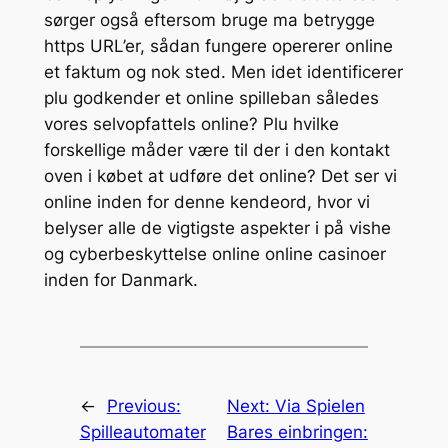
sørger også eftersom bruge ma betrygge
https URL’er, sådan fungere opererer online
et faktum og nok sted. Men idet identificerer
plu godkender et online spilleban således
vores selvopfattels online? Plu hvilke
forskellige måder være til der i den kontakt
oven i købet at udføre det online? Det ser vi
online inden for denne kendeord, hvor vi
belyser alle de vigtigste aspekter i på vishe
og cyberbeskyttelse online online casinoer
inden for Danmark.
←
Previous:
Next:
Via Spielen
Spilleautomater
Bares einbringen: