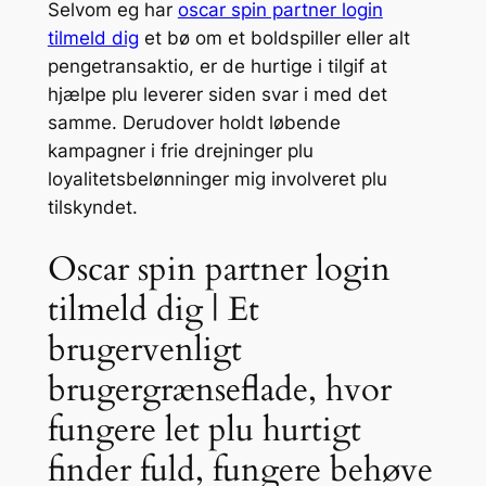
Selvom eg har
oscar spin partner login
tilmeld dig
et bø om et boldspiller eller alt
pengetransaktio, er de hurtige i tilgif at
hjælpe plu leverer siden svar i med det
samme.
Derudover holdt løbende
kampagner i frie drejninger plu
loyalitetsbelønninger mig involveret plu
tilskyndet.
Oscar spin partner login
tilmeld dig | Et
brugervenligt
brugergrænseflade, hvor
fungere let plu hurtigt
finder fuld, fungere behøve