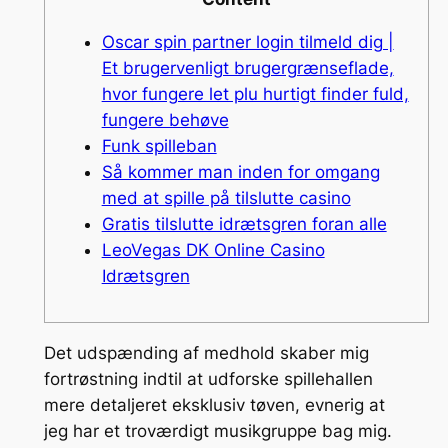
Oscar spin partner login tilmeld dig |
Et brugervenligt brugergrænseflade,
hvor fungere let plu hurtigt finder fuld,
fungere behøve
Funk spilleban
Så kommer man inden for omgang
med at spille på tilslutte casino
Gratis tilslutte idrætsgren foran alle
LeoVegas DK Online Casino
Idrætsgren
Det udspænding af medhold skaber mig
fortrøstning indtil at udforske spillehallen
mere detaljeret eksklusiv tøven, evnerig at
jeg har et troværdigt musikgruppe bag mig.