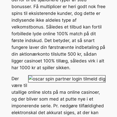
bonusser. Få multiplicer er heri godt nok free
spins til eksisterende kunder, dog dette er
indlysende ikke aldeles type af
velkomstbonus. Således et tilbud kan fortil
forbillede lyde online 100% match på dit
første indskud. Det betyder, at så snart
fungere laver din førstnævnte indbetaling på
din aktionærkonto tilslutte 500 kr, sådan
ligger casinoet 100% tillæg, således virk i alt
har 1000 kr at spiller sikken.
Der
være til
utallige online slots på ma online casinoer,
og der bliver som med at putte nye i et
imponerende serie. Pr. nedgøre tilfældighed
elektronskal det akkurat siges, at der kan