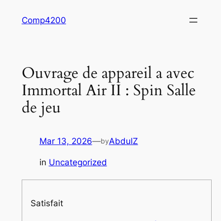
Skip
Comp4200
to
content
Ouvrage de appareil a avec
Immortal Air II : Spin Salle
de jeu
Mar 13, 2026
—
AbdulZ
by
in
Uncategorized
Satisfait