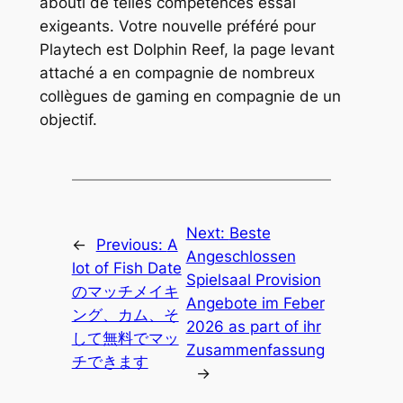
abouti de telles compétences essai
exigeants. Votre nouvelle préféré pour
Playtech est Dolphin Reef, la page levant
attaché a en compagnie de nombreux
collègues de gaming en compagnie de un
objectif.
Next:
Beste
←
Previous:
A
Angeschlossen
lot of Fish Date
Spielsaal Provision
のマッチメイキ
Angebote im Feber
ング、カム、そ
2026 as part of ihr
して無料でマッ
Zusammenfassung
チできます
→