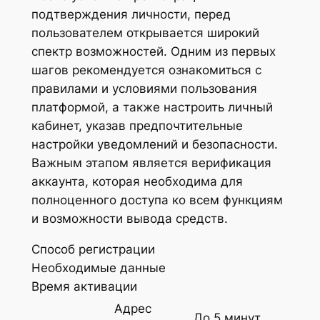
подтверждения личности, перед
пользователем открывается широкий
спектр возможностей. Одним из первых
шагов рекомендуется ознакомиться с
правилами и условиями пользования
платформой, а также настроить личный
кабинет, указав предпочтительные
настройки уведомлений и безопасности.
Важным этапом является верификация
аккаунта, которая необходима для
полноценного доступа ко всем функциям
и возможности вывода средств.
Способ регистрации
Необходимые данные
Время активации
Адрес
До 5 минут