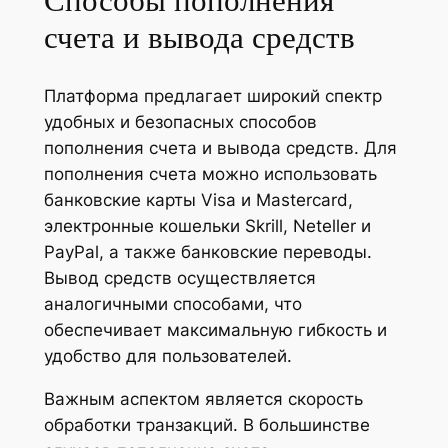
Способы пополнения
счета и вывода средств
Платформа предлагает широкий спектр
удобных и безопасных способов
пополнения счета и вывода средств. Для
пополнения счета можно использовать
банковские карты Visa и Mastercard,
электронные кошельки Skrill, Neteller и
PayPal, а также банковские переводы.
Вывод средств осуществляется
аналогичными способами, что
обеспечивает максимальную гибкость и
удобство для пользователей.
Важным аспектом является скорость
обработки транзакций. В большинстве