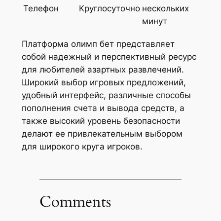
Телефон
Круглосуточно
нескольких
минут
Платформа олимп бет представляет
собой надежный и перспективный ресурс
для любителей азартных развлечений.
Широкий выбор игровых предложений,
удобный интерфейс, различные способы
пополнения счета и вывода средств, а
также высокий уровень безопасности
делают ее привлекательным выбором
для широкого круга игроков.
Comments