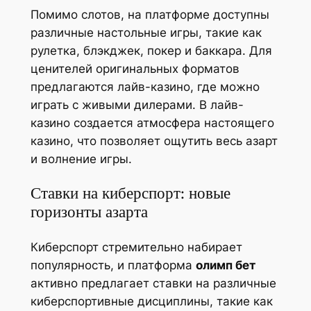
Помимо слотов, на платформе доступны
различные настольные игры, такие как
рулетка, блэкджек, покер и баккара. Для
ценителей оригинальных форматов
предлагаются лайв-казино, где можно
играть с живыми дилерами. В лайв-
казино создается атмосфера настоящего
казино, что позволяет ощутить весь азарт
и волнение игры.
Ставки на киберспорт: новые
горизонты азарта
Киберспорт стремительно набирает
популярность, и платформа
олимп бет
активно предлагает ставки на различные
киберспортивные дисциплины, такие как