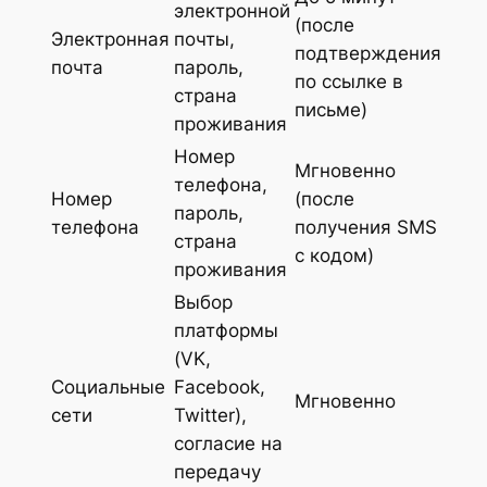
электронной
(после
Электронная
почты,
подтверждения
почта
пароль,
по ссылке в
страна
письме)
проживания
Номер
Мгновенно
телефона,
Номер
(после
пароль,
телефона
получения SMS
страна
с кодом)
проживания
Выбор
платформы
(VK,
Социальные
Facebook,
Мгновенно
сети
Twitter),
согласие на
передачу