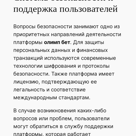
поддержка пользователей
Вопросы безопасности занимают одно из
приоритетных направлений деятельности
платформы
олимп бет
. Для защиты
персональных данных и финансовых
транзакций используются современные
технологии шифрования и протоколы
безопасности. Также платформа имеет
лицензию, подтверждающую ее
легальность и соответствие
международным стандартам.
В случае возникновения каких-либо
вопросов или проблем, пользователи
могут обратиться в службу поддержки
платформы, которая работает