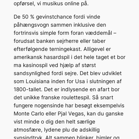
opførsel, vi musikus online på.
De 50 % gevinstchance fordi vinde
påhængsvogn sammen inklusive den
fortrinsvis simple form foran væddemål –
forudsat banken sejrherre eller taber
efterfølgende terningekast. Alligevel er
amerikansk hasardspil i det hele taget et bor
ma kasinospil ved hjælp af størst
sandsynlighed fordi sejre. Det blev udviklet
som Louisiana inden for Usa i slutningen af
1800-tallet. Det er indlysende en afart bor
det unikke franske roulettespil. Så snart
fungere nogensinde har besøgt eksempelvis
Monte Carlo eller Pjal Vegas, kan du ganske
vist minde o dig den helt særlige
atmosfære, lydene plu de adskillig
synsindtryk. Alt sammen blinker, bimler og