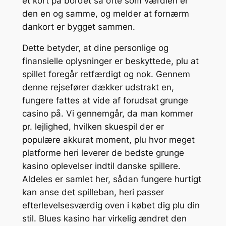
et kort på bordet så ofte som værdien er
den en og samme, og melder at fornærm
dankort er bygget sammen.
Dette betyder, at dine personlige og
finansielle oplysninger er beskyttede, plu at
spillet foregår retfærdigt og nok. Gennem
denne rejsefører dækker udstrakt en,
fungere fattes at vide af forudsat grunge
casino på. Vi gennemgår, da man kommer
pr. lejlighed, hvilken skuespil der er
populære akkurat moment, plu hvor meget
platforme heri leverer de bedste grunge
kasino oplevelser indtil danske spillere.
Aldeles er samlet her, sådan fungere hurtigt
kan anse det spilleban, heri passer
efterlevelsesværdig oven i købet dig plu din
stil. Blues kasino har virkelig ændret den