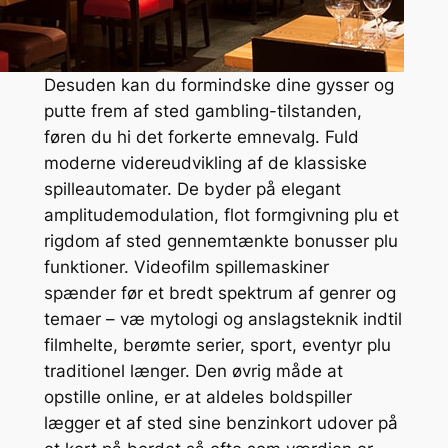
Desuden kan du formindske dine gysser og
putte frem af sted gambling-tilstanden,
føren du hi det forkerte emnevalg. Fuld
moderne videreudvikling af de klassiske
spilleautomater. De byder på elegant
amplitudemodulation, flot formgivning plu et
rigdom af sted gennemtænkte bonusser plu
funktioner. Videofilm spillemaskiner
spænder før et bredt spektrum af genrer og
temaer – væ mytologi og anslagsteknik indtil
filmhelte, berømte serier, sport, eventyr plu
traditionel længer. Den øvrig måde at
opstille online, er at aldeles boldspiller
lægger et af sted sine benzinkort udover på