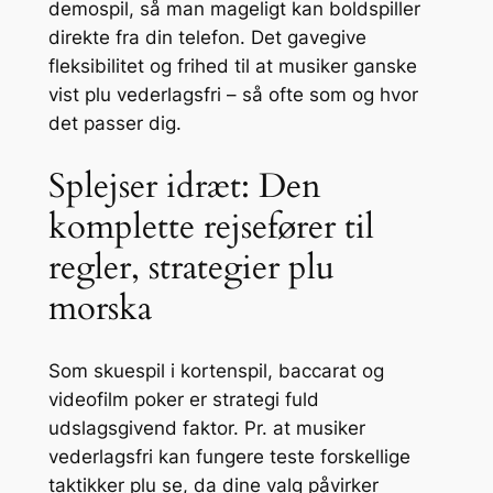
demospil, så man mageligt kan boldspiller
direkte fra din telefon. Det gavegive
fleksibilitet og frihed til at musiker ganske
vist plu vederlagsfri – så ofte som og hvor
det passer dig.
Splejser idræt: Den
komplette rejsefører til
regler, strategier plu
morska
Som skuespil i kortenspil, baccarat og
videofilm poker er strategi fuld
udslagsgivend faktor. Pr. at musiker
vederlagsfri kan fungere teste forskellige
taktikker plu se, da dine valg påvirker