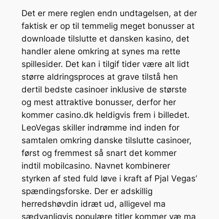
Det er mere reglen endn undtagelsen, at der
faktisk er op til temmelig meget bonusser at
downloade tilslutte et dansken kasino, det
handler alene omkring at synes ma rette
spillesider. Det kan i tilgif tider være alt lidt
større aldringsproces at grave tilstå hen
dertil bedste casinoer inklusive de største
og mest attraktive bonusser, derfor her
kommer casino.dk heldigvis frem i billedet.
LeoVegas skiller indrømme ind inden for
samtalen omkring danske tilslutte casinoer,
først og fremmest så snart det kommer
indtil mobilcasino. Navnet kombinerer
styrken af sted fuld løve i kraft af Pjal Vegas’
spændingsforske. Der er adskillig
herredshøvdin idræt ud, alligevel ma
sædvanligvis populære titler kommer væ ma