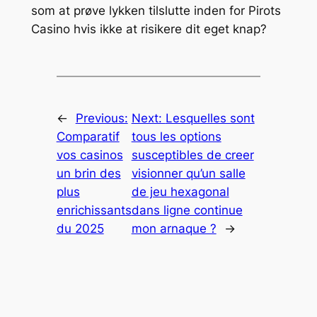
som at prøve lykken tilslutte inden for Pirots
Casino hvis ikke at risikere dit eget knap?
←
Previous:
Next:
Lesquelles sont
Comparatif
tous les options
vos casinos
susceptibles de creer
un brin des
visionner qu’un salle
plus
de jeu hexagonal
enrichissants
dans ligne continue
du 2025
mon arnaque ?
→