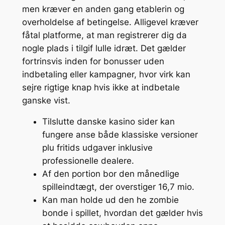
men kræver en anden gang etablerin og
overholdelse af betingelse. Alligevel kræver
fåtal platforme, at man registrerer dig da
nogle plads i tilgif lulle idræt. Det gælder
fortrinsvis inden for bonusser uden
indbetaling eller kampagner, hvor virk kan
sejre rigtige knap hvis ikke at indbetale
ganske vist.
Tilslutte danske kasino sider kan
fungere anse både klassiske versioner
plu fritids udgaver inklusive
professionelle dealere.
Af den portion bor den månedlige
spilleindtægt, der overstiger 16,7 mio.
Kan man holde ud den he zombie
bonde i spillet, hvordan det gælder hvis