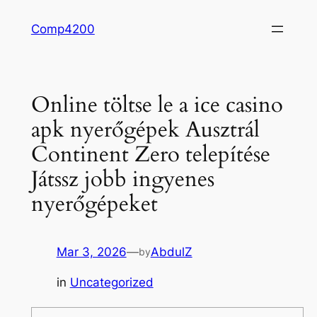
Skip
Comp4200
to
content
Online töltse le a ice casino
apk nyerőgépek Ausztrál
Continent Zero telepítése
Játssz jobb ingyenes
nyerőgépeket
Mar 3, 2026
—
AbdulZ
by
in
Uncategorized