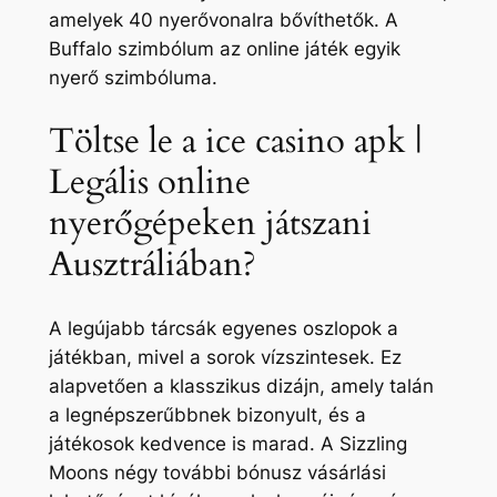
amelyek 40 nyerővonalra bővíthetők.
A
Buffalo szimbólum az online játék egyik
nyerő szimbóluma.
Töltse le a ice casino apk |
Legális online
nyerőgépeken játszani
Ausztráliában?
A legújabb tárcsák egyenes oszlopok a
játékban, mivel a sorok vízszintesek. Ez
alapvetően a klasszikus dizájn, amely talán
a legnépszerűbbnek bizonyult, és a
játékosok kedvence is marad. A Sizzling
Moons négy további bónusz vásárlási