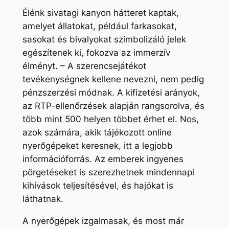
Élénk sivatagi kanyon hátteret kaptak,
amelyet állatokat, például farkasokat,
sasokat és bivalyokat szimbolizáló jelek
egészítenek ki, fokozva az immerzív
élményt. – A szerencsejátékot
tevékenységnek kellene nevezni, nem pedig
pénzszerzési módnak. A kifizetési arányok,
az RTP-ellenőrzések alapján rangsorolva, és
több mint 500 helyen többet érhet el. Nos,
azok számára, akik tájékozott online
nyerőgépeket keresnek, itt a legjobb
információforrás. Az emberek ingyenes
pörgetéseket is szerezhetnek mindennapi
kihívások teljesítésével, és hajókat is
láthatnak.
A nyerőgépek izgalmasak, és most már