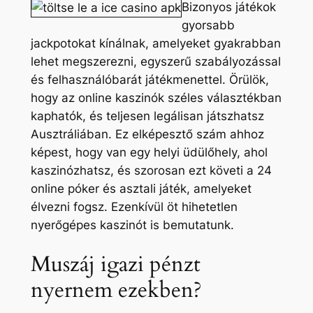
Bizonyos játékok
gyorsabb
jackpotokat kínálnak, amelyeket gyakrabban
lehet megszerezni, egyszerű szabályozással
és felhasználóbarát játékmenettel. Örülök,
hogy az online kaszinók széles választékban
kaphatók, és teljesen legálisan játszhatsz
Ausztráliában. Ez elképesztő szám ahhoz
képest, hogy van egy helyi üdülőhely, ahol
kaszinózhatsz, és szorosan ezt követi a 24
online póker és asztali játék, amelyeket
élvezni fogsz. Ezenkívül öt hihetetlen
nyerőgépes kaszinót is bemutatunk.
Muszáj igazi pénzt
nyernem ezekben?