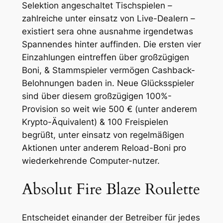
Selektion angeschaltet Tischspielen –
zahlreiche unter einsatz von Live-Dealern –
existiert sera ohne ausnahme irgendetwas
Spannendes hinter auffinden. Die ersten vier
Einzahlungen eintreffen über großzügigen
Boni, & Stammspieler vermögen Cashback-
Belohnungen baden in. Neue Glücksspieler
sind über diesem großzügigen 100%-
Provision so weit wie 500 € (unter anderem
Krypto-Äquivalent) & 100 Freispielen
begrüßt, unter einsatz von regelmäßigen
Aktionen unter anderem Reload-Boni pro
wiederkehrende Computer-nutzer.
Absolut Fire Blaze Roulette
Entscheidet einander der Betreiber für jedes