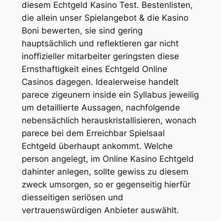
diesem Echtgeld Kasino Test. Bestenlisten,
die allein unser Spielangebot & die Kasino
Boni bewerten, sie sind gering
hauptsächlich und reflektieren gar nicht
inoffizieller mitarbeiter geringsten diese
Ernsthaftigkeit eines Echtgeld Online
Casinos dagegen. Idealerweise handelt
parece zigeunern inside ein Syllabus jeweilig
um detaillierte Aussagen, nachfolgende
nebensächlich herauskristallisieren, wonach
parece bei dem Erreichbar Spielsaal
Echtgeld überhaupt ankommt. Welche
person angelegt, im Online Kasino Echtgeld
dahinter anlegen, sollte gewiss zu diesem
zweck umsorgen, so er gegenseitig hierfür
diesseitigen seriösen und
vertrauenswürdigen Anbieter auswählt.