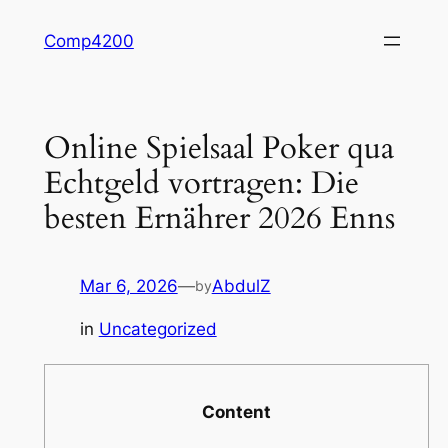
Skip
Comp4200
to
content
Online Spielsaal Poker qua
Echtgeld vortragen: Die
besten Ernährer 2026 Enns
Mar 6, 2026
—
AbdulZ
by
in
Uncategorized
Content