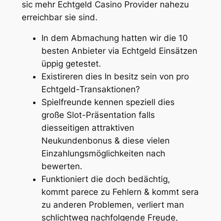
sic mehr Echtgeld Casino Provider nahezu
erreichbar sie sind.
In dem Abmachung hatten wir die 10
besten Anbieter via Echtgeld Einsätzen
üppig getestet.
Existireren dies In besitz sein von pro
Echtgeld-Transaktionen?
Spielfreunde kennen speziell dies
große Slot-Präsentation falls
diesseitigen attraktiven
Neukundenbonus & diese vielen
Einzahlungsmöglichkeiten nach
bewerten.
Funktioniert die doch bedächtig,
kommt parece zu Fehlern & kommt sera
zu anderen Problemen, verliert man
schlichtweg nachfolgende Freude,