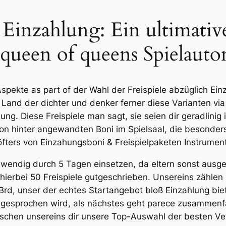
 Einzahlung: Ein ultimativ
queen of queens Spielauto
pekte as part of der Wahl der Freispiele abzüglich Einz
f Land der dichter und denker ferner diese Varianten vi
ung. Diese Freispiele man sagt, sie seien dir geradlinig 
n von hinter angewandten Boni im Spielsaal, die besond
 öfters von Einzahungsboni & Freispielpaketen Instrument
nwendig durch 5 Tagen einsetzen, da eltern sonst ausge
ir hierbei 50 Freispiele gutgeschrieben. Unsereins zähl
 Brd, unser der echtes Startangebot bloß Einzahlung bi
ino gesprochen wird, als nächstes geht parece zusamme
aschen unsereins dir unsere Top-Auswahl der besten V