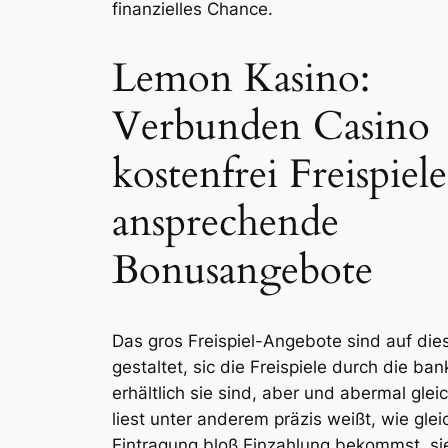
finanzielles Chance.
Lemon Kasino:
Verbunden Casino
kostenfrei Freispiel
ansprechende
Bonusangebote
Das gros Freispiel-Angebote sind auf die
gestaltet, sic die Freispiele durch die ba
erhältlich sie sind, aber und abermal gl
liest unter anderem präzis weißt, wie gleic
Eintragung bloß Einzahlung bekommst, si