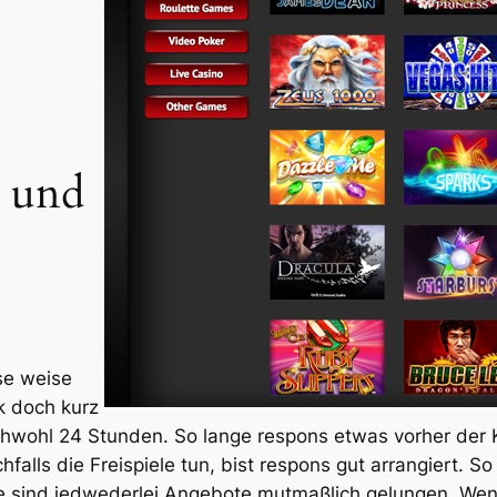
e und
se weise
nk doch kurz
eichwohl 24 Stunden. So lange respons etwas vorher der
hfalls die Freispiele tun, bist respons gut arrangiert. S
e sind jedwederlei Angebote mutmaßlich gelungen. Wenn