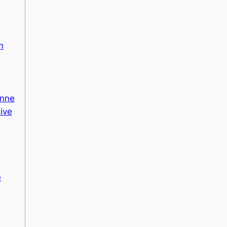
n
inne
ive
e