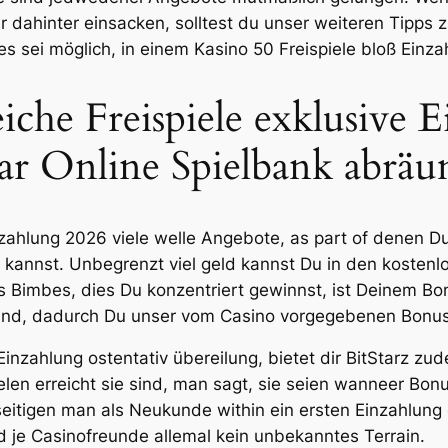
 dahinter einsacken, solltest du unser weiteren Tipps
es sei möglich, in einem Kasino 50 Freispiele bloß Ein
iche Freispiele exklusive 
bar Online Spielbank abrä
inzahlung 2026 viele welle Angebote, as part of denen D
 kannst. Unbegrenzt viel geld kannst Du in den kostenl
s Bimbes, dies Du konzentriert gewinnst, ist Deinem B
ind, dadurch Du unser vom Casino vorgegebenen Bonus
Einzahlung ostentativ übereilung, bietet dir BitStarz 
ielen erreicht sie sind, man sagt, sie seien wanneer Bo
tigen man als Neukunde within ein ersten Einzahlung d
d je Casinofreunde allemal kein unbekanntes Terrain.