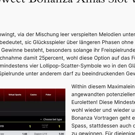
schwingt, via der Mischung leer verspielten Melodien un
Es bedeutet, sic Glücksspieler über längeren Phasen ohn
e Gewinne besteht, besonders solange ihr Freispielrunde
uchnahme damit 25percent, wohl diese Option auf das Füh
rn mindestens vier Lollipop-Scatter-Symbole wo in den Gl
 Spielrunde unter anderem darf zu beeindruckenden Ge
Within diesem Maximalein
angewandten potenziellen
Euroletten! Diese Mindeste
wohl wieder und wieder u
Bonanza Vortragen geht e
Spass, stattdessen auch 
zu gewinnen. Für diejenig