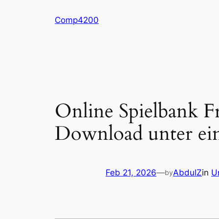
Skip
Comp4200
to
content
Online Spielbank Fr
Download unter ein
Feb 21, 2026
—
AbdulZ
in
U
by