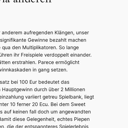
ter anderem aufregenden Klängen, unser
e signifikante Gewinne bezahlt machen
 qua den Multiplikatoren. So lange
ren ihr Freispiele verdoppelt einander.
ätten erstrahlen. Parece ermöglicht
winnkaskaden in gang setzen.
satz bei 100 Eur bedeutet das
 Hauptgewinn durch über 2 Millionen
inzahlung variiert getreu Spielbank, liegt
nter 10 ferner 20 Ecu. Bei dem Sweet
s auf keinen fall doch um angewandten
damit diese Gelegenheit, echtes Piepen
en, die der entspannteres Spielerlebnis