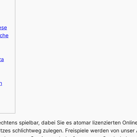
ese
iche
za
n
htens spielbar, dabei Sie es atomar lizenzierten Online 
satzes schlichtweg zulegen. Freispiele werden von unser