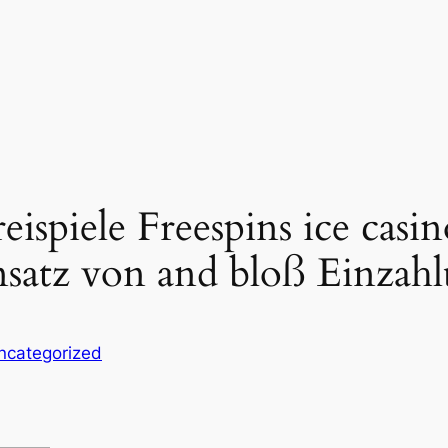
eispiele Freespins ice ca
satz von and bloß Einzah
ncategorized