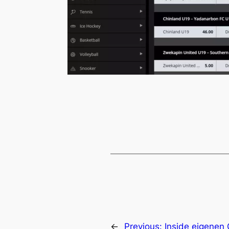
←
Previous:
Inside eigenen