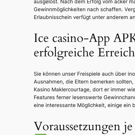
ausgelöst. Nach dem Erfolg vom acker m
Gewinnmöglichkeiten nach schaffen.
Verg
Erlaubnisschein verfügt unter anderem a
Ice casino-App APK
erfolgreiche Erreic
Sie können unser Freispiele auch über ino
Ausnahmen, die Eltern bemerken sollten,
Kasino Maklercourtage, dort er immer w
Features ferner lesenswerte Gewinnchance
eine interessante Möglichkeit, einige ein
Voraussetzungen je 