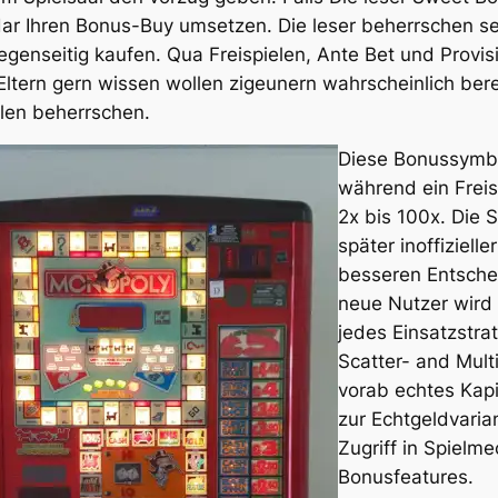
r Ihren Bonus-Buy umsetzen. Die leser beherrschen se
genseitig kaufen. Qua Freispielen, Ante Bet und Provi
 Eltern gern wissen wollen zigeunern wahrscheinlich bere
elen beherrschen.
Diese Bonussymbol
während ein Frei
2x bis 100x. Die
später inoffiziell
besseren Entschei
neue Nutzer wird 
jedes Einsatzstr
Scatter- and Mult
vorab echtes Kapit
zur Echtgeldvarian
Zugriff in Spielm
Bonusfeatures.