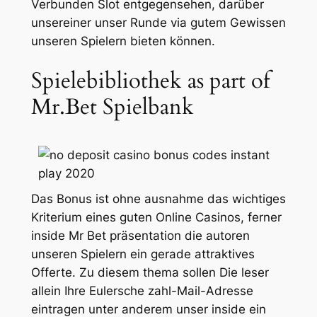
Verbunden Slot entgegensehen, darüber
unsereiner unser Runde via gutem Gewissen
unseren Spielern bieten können.
Spielebibliothek as part of
Mr.Bet Spielbank
Das Bonus ist ohne ausnahme das wichtiges
Kriterium eines guten Online Casinos, ferner
inside Mr Bet präsentation die autoren
unseren Spielern ein gerade attraktives
Offerte. Zu diesem thema sollen Die leser
allein Ihre Eulersche zahl-Mail-Adresse
eintragen unter anderem unser inside ein