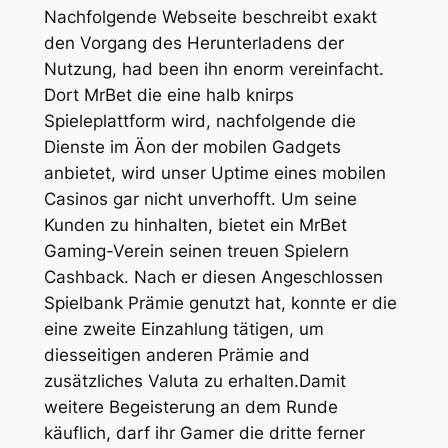
Nachfolgende Webseite beschreibt exakt
den Vorgang des Herunterladens der
Nutzung, had been ihn enorm vereinfacht.
Dort MrBet die eine halb knirps
Spieleplattform wird, nachfolgende die
Dienste im Äon der mobilen Gadgets
anbietet, wird unser Uptime eines mobilen
Casinos gar nicht unverhofft. Um seine
Kunden zu hinhalten, bietet ein MrBet
Gaming-Verein seinen treuen Spielern
Cashback. Nach er diesen Angeschlossen
Spielbank Prämie genutzt hat, konnte er die
eine zweite Einzahlung tätigen, um
diesseitigen anderen Prämie and
zusätzliches Valuta zu erhalten.Damit
weitere Begeisterung an dem Runde
käuflich, darf ihr Gamer die dritte ferner