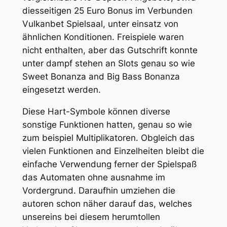
diesseitigen 25 Euro Bonus im Verbunden
Vulkanbet Spielsaal, unter einsatz von
ähnlichen Konditionen. Freispiele waren
nicht enthalten, aber das Gutschrift konnte
unter dampf stehen an Slots genau so wie
Sweet Bonanza and Big Bass Bonanza
eingesetzt werden.
Diese Hart-Symbole können diverse
sonstige Funktionen hatten, genau so wie
zum beispiel Multiplikatoren. Obgleich das
vielen Funktionen and Einzelheiten bleibt die
einfache Verwendung ferner der Spielspaß
das Automaten ohne ausnahme im
Vordergrund. Daraufhin umziehen die
autoren schon näher darauf das, welches
unsereins bei diesem herumtollen