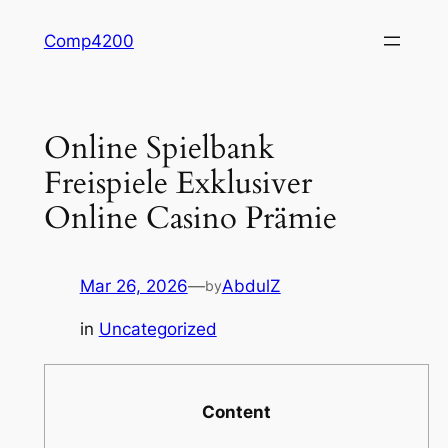
Skip
Comp4200
to
content
Online Spielbank
Freispiele Exklusiver
Online Casino Prämie
Mar 26, 2026
—
AbdulZ
by
in
Uncategorized
Content