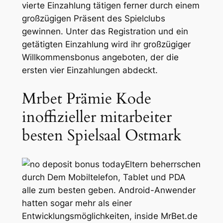
vierte Einzahlung tätigen ferner durch einem
großzügigen Präsent des Spielclubs
gewinnen. Unter das Registration und ein
getätigten Einzahlung wird ihr großzügiger
Willkommensbonus angeboten, der die
ersten vier Einzahlungen abdeckt.
Mrbet Prämie Kode
inoffizieller mitarbeiter
besten Spielsaal Ostmark
Eltern beherrschen
durch Dem Mobiltelefon, Tablet und PDA
alle zum besten geben. Android-Anwender
hatten sogar mehr als einer
Entwicklungsmöglichkeiten, inside MrBet.de