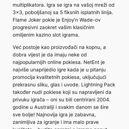
multiplikatora. Igra se igra na vašoj mreži od
3×3, poboljšanoj sa 5 fiksnih isplatnih linija.
Flame Joker pokie je Enjoy'n Wade-ov
progresivni zaokret vašim klasičnim
omiljenim kazino slot igrama.
Već postoje kao proizvođači na kopnu, a
dobra vijest je da imaju neke od
najpopularnijih online pokiesa. NetEnt je
najviše unaprijedio igre kada je u pitanju
promocija kvalitetnih pokiesa, uključujući
prekrasnu sliku, glas i uvode. Lightning Pack
također nudi pokiese koji su napravljeni da
privuku igrača – oni su bili centrirani 2004.
godine u Australiji i svakim danom se šire
sve bolje! Najnovija igra je zabavna,
zanimljiva za igranje i ima malo prave