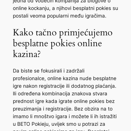
jedna od vodećih kompanija za blogove o
online kockanju, a njihovi besplatni pokies su
postali veoma popularni među igračima.
Kako tačno primjećujemo
besplatne pokies online
kazina?
Da biste se fokusirali i zadržali
profesionalce, online kazina nude besplatne
igre nakon registracije ili dodatnog plaćanja.
Ili određena kombinacija znakova stvara
prednost igre kada igrate online pokies bez
preuzimanja i registracije. Bez obzira na to
imamo li mnoštvo igara i možete li ih istražiti
u BETO Pokieju, uvijek smo u potrazi za