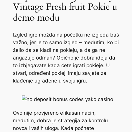
Vintage Fresh fruit Pokie u
demo modu
Izgled igre možda na početku ne izgleda baš
važno, jer je to samo izgled – međutim, ko bi
želio da se kladi na pokieju, a da ga ne
angažuje odmah? Obično je dobra ideja da
to izbjegavate kada ćete igrati pokieje. U
stvari, određeni pokieji imaju savjete za
klađenje ugrađene u svoju igru.
Ovo nije provjereno efikasan način,
međutim, dobra je strategija za kontrolu
novca i vaših uloga. Kada počnete