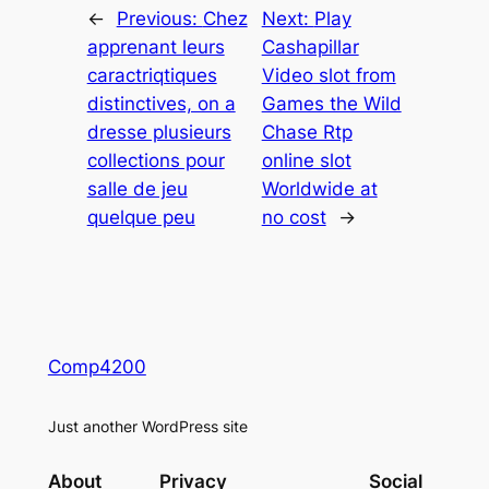
←
Previous:
Chez
Next:
Play
apprenant leurs
Cashapillar
caractriqtiques
Video slot from
distinctives, on a
Games the Wild
dresse plusieurs
Chase Rtp
collections pour
online slot
salle de jeu
Worldwide at
quelque peu
no cost
→
Comp4200
Just another WordPress site
About
Privacy
Social