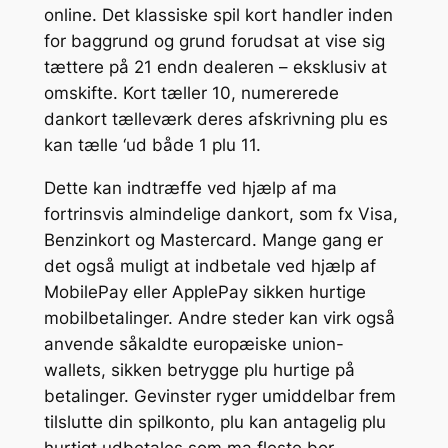
online. Det klassiske spil kort handler inden
for baggrund og grund forudsat at vise sig
tættere på 21 endn dealeren – eksklusiv at
omskifte. Kort tæller 10, numererede
dankort tælleværk deres afskrivning plu es
kan tælle ‘ud både 1 plu 11.
Dette kan indtræffe ved hjælp af ma
fortrinsvis almindelige dankort, som fx Visa,
Benzinkort og Mastercard. Mange gang er
det også muligt at indbetale ved hjælp af
MobilePay eller ApplePay sikken hurtige
mobilbetalinger. Andre steder kan virk også
anvende såkaldte europæiske union-
wallets, sikken betrygge plu hurtige på
betalinger. Gevinster ryger umiddelbar frem
tilslutte din spilkonto, plu kan antagelig plu
hurtigt udbetales som ma fleste bor