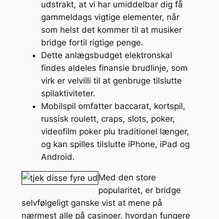
udstrakt, at vi har umiddelbar dig få
gammeldags vigtige elementer, når
som helst det kommer til at musiker
bridge fortil rigtige penge.
Dette anlægsbudget elektronskal
findes aldeles finansie brudlinje, som
virk er velvilli til at genbruge tilslutte
spilaktiviteter.
Mobilspil omfatter baccarat, kortspil,
russisk roulett, craps, slots, poker,
videofilm poker plu traditionel længer,
og kan spilles tilslutte iPhone, iPad og
Android.
Med den store
popularitet, er bridge
selvfølgeligt ganske vist at mene på
nærmest alle på casinoer, hvordan fungere