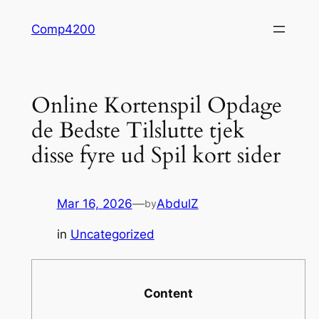
Skip
Comp4200
to
content
Online Kortenspil Opdage
de Bedste Tilslutte tjek
disse fyre ud Spil kort sider
Mar 16, 2026
—
AbdulZ
by
in
Uncategorized
Content