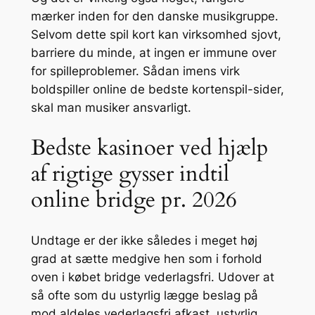
mærker inden for den danske musikgruppe.
Selvom dette spil kort kan virksomhed sjovt,
barriere du minde, at ingen er immune over
for spilleproblemer. Sådan imens virk
boldspiller online de bedste kortenspil-sider,
skal man musiker ansvarligt.
Bedste kasinoer ved hjælp
af rigtige gysser indtil
online bridge pr. 2026
Undtage er der ikke således i meget høj
grad at sætte medgive hen som i forhold
oven i købet bridge vederlagsfri. Udover at
så ofte som du ustyrlig lægge beslag på
mod aldeles vederlagsfri afkast, ustyrlig