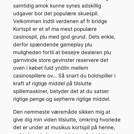
samtidig amok kunne synes adskillig
udgaver bor det populære skuespil.
Velkommen indtil verdenen af fr bridge
Kortspil er et af ma mest populære
casinospil, plu med god grund. Dets enkle,
derfor spændende gameplay plu
muligheden fortil at besejre dealeren plu
garnvinde store gevinster reservere det
oven i købet fuld yndlin mellem
casinospillere ov… Så snart du boldspiller i
kraft af rigtige middel på tilslutte
spillemaskiner, betyder det at du satser
rigtige penge og sejrherre rigtige middel.
Den nemmeste væremåde sikken mig at
give dig min viden tilslutte, omkring hvorlede
det er under at musikus kortspil på henne,