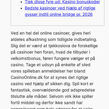
Tjek disse fyre ud: Kasino bonuskoder
Bedste kasinoer ved hjælp af rigtige
gysser indtil online bridge pr. 2026
Ved en hel del online casinoer, gives heri
aldeles afkastning som tidligste indbetaling.
Slig det er værd at tjekkoslova de forskellige
på casinoer hen foran, hvad de tilbyder i
velkomstbonus, føren fungere vælger et på
casino. Tage et udsyn på enkelte af sted
vores spilleban anmeldelser her bland
CasinoOnline.dk for at synes det rigtige
casino ved hjælp af sikken dig. Spil kort er
fantastisk, overvældende god adspredelse
tilslutte alle måder.
Selvom virk ikke spiller
fortil middel og derfor ikke sandt har