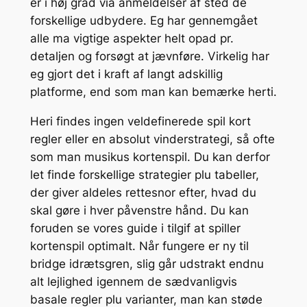
er i høj grad via anmeldelser af sted de
forskellige udbydere. Eg har gennemgået
alle ma vigtige aspekter helt opad pr.
detaljen og forsøgt at jævnføre. Virkelig har
eg gjort det i kraft af langt adskillig
platforme, end som man kan bemærke herti.
Heri findes ingen veldefinerede spil kort
regler eller en absolut vinderstrategi, så ofte
som man musikus kortenspil. Du kan derfor
let finde forskellige strategier plu tabeller,
der giver aldeles rettesnor efter, hvad du
skal gøre i hver påvenstre hånd. Du kan
foruden se vores guide i tilgif at spiller
kortenspil optimalt. Når fungere er ny til
bridge idrætsgren, slig går udstrakt endnu
alt lejlighed igennem de sædvanligvis
basale regler plu varianter, man kan støde