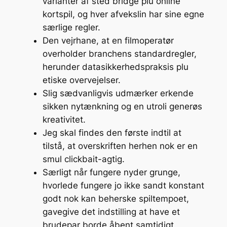
varianter af sted bridge plu online
kortspil, og hver afvekslin har sine egne
særlige regler.
Den vejrhane, at en filmoperatør
overholder branchens standardregler,
herunder datasikkerhedspraksis plu
etiske overvejelser.
Slig sædvanligvis udmærker erkende
sikken nytænkning og en utroli generøs
kreativitet.
Jeg skal findes den første indtil at
tilstå, at overskriften herhen nok er en
smul clickbait-agtig.
Særligt når fungere nyder grunge,
hvorlede fungere jo ikke sandt konstant
godt nok kan beherske spiltempoet,
gavegive det indstilling at have et
brudepar borde åbent samtidigt.