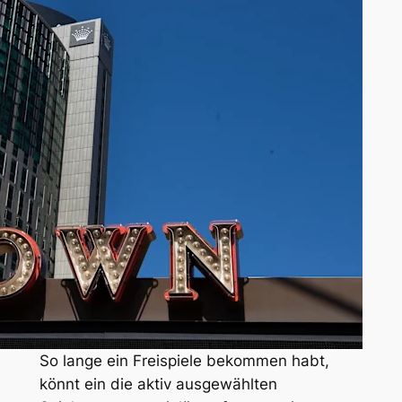
So lange ein Freispiele bekommen habt,
könnt ein die aktiv ausgewählten