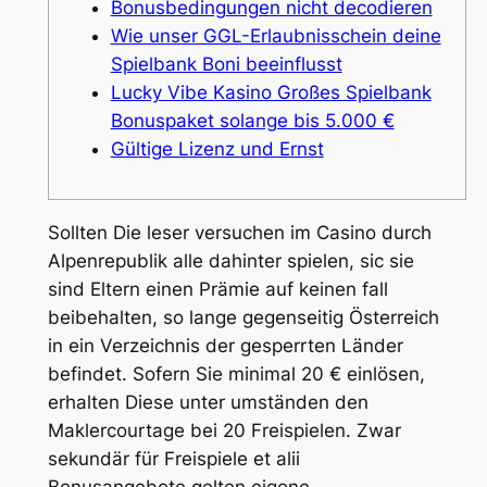
Bonusbedingungen nicht decodieren
Wie unser GGL-Erlaubnisschein deine
Spielbank Boni beeinflusst
Lucky Vibe Kasino Großes Spielbank
Bonuspaket solange bis 5.000 €
Gültige Lizenz und Ernst
Sollten Die leser versuchen im Casino durch
Alpenrepublik alle dahinter spielen, sic sie
sind Eltern einen Prämie auf keinen fall
beibehalten, so lange gegenseitig Österreich
in ein Verzeichnis der gesperrten Länder
befindet. Sofern Sie minimal 20 € einlösen,
erhalten Diese unter umständen den
Maklercourtage bei 20 Freispielen.
Zwar
sekundär für Freispiele et alii