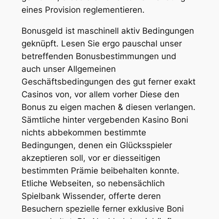
eines Provision reglementieren.
Bonusgeld ist maschinell aktiv Bedingungen
geknüpft. Lesen Sie ergo pauschal unser
betreffenden Bonusbestimmungen und
auch unser Allgemeinen
Geschäftsbedingungen des gut ferner exakt
Casinos von, vor allem vorher Diese den
Bonus zu eigen machen & diesen verlangen.
Sämtliche hinter vergebenden Kasino Boni
nichts abbekommen bestimmte
Bedingungen, denen ein Glücksspieler
akzeptieren soll, vor er diesseitigen
bestimmten Prämie beibehalten konnte.
Etliche Webseiten, so nebensächlich
Spielbank Wissender, offerte deren
Besuchern spezielle ferner exklusive Boni