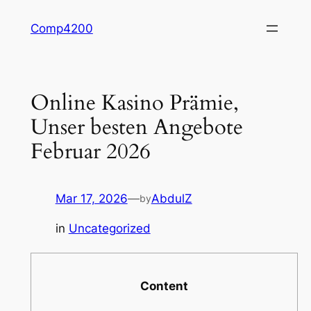
Skip
Comp4200
to
content
Online Kasino Prämie,
Unser besten Angebote
Februar 2026
Mar 17, 2026
—
AbdulZ
by
in
Uncategorized
Content