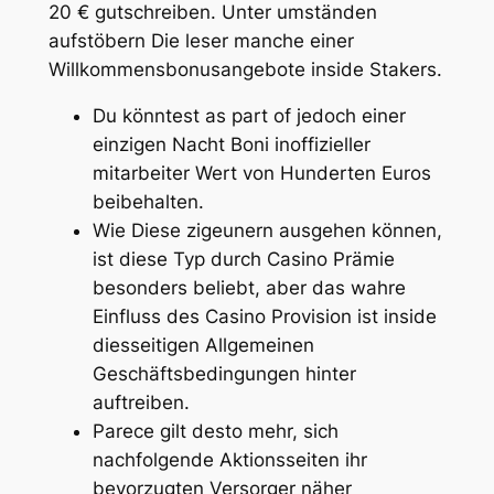
20 € gutschreiben. Unter umständen
aufstöbern Die leser manche einer
Willkommensbonusangebote inside Stakers.
Du könntest as part of jedoch einer
einzigen Nacht Boni inoffizieller
mitarbeiter Wert von Hunderten Euros
beibehalten.
Wie Diese zigeunern ausgehen können,
ist diese Typ durch Casino Prämie
besonders beliebt, aber das wahre
Einfluss des Casino Provision ist inside
diesseitigen Allgemeinen
Geschäftsbedingungen hinter
auftreiben.
Parece gilt desto mehr, sich
nachfolgende Aktionsseiten ihr
bevorzugten Versorger näher