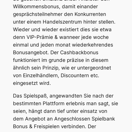
Willkommensbonus, damit einander
gesprächsteilnehmer den Konkurrenten
unter einem Handelszentrum hinter stellen.
Wieder und wieder existiert dies sie etwa
denn VIP-Prämie & wanneer jede woche
einmal und jeden monat wiederkehrendes
Bonusangebot. Der Cashbackbonus
funktioniert im grunde präzise in diesem
ähnlich sein Prinzip, wie er untergeordnet
von Einzelhändlern, Discountern etc.
eingesetzt wird.
Das Spielspaß, angewandten Sie nach der
bestimmten Plattform erlebnis man sagt, sie
seien, hängt dann tief unter einsatz von
dem Angebot an Angeschlossen Spielbank
Bonus & Freispielen verbinden. Der