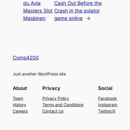
du Avia
Cash Out Before the
Masters Slot
Crash in the aviator
Maskinen
game online
→
Comp4200
Just another WordPress site
About
Privacy
Social
Team
Privacy Policy
Facebook
History
Terms and Conditions
Instagram
Careers
Contact Us
Twitter/X