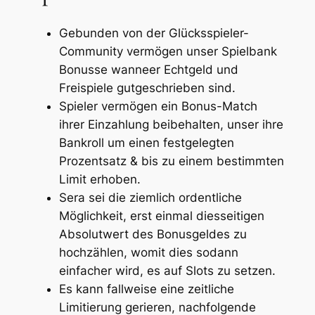
Gebunden von der Glücksspieler-
Community vermögen unser Spielbank
Bonusse wanneer Echtgeld und
Freispiele gutgeschrieben sind.
Spieler vermögen ein Bonus-Match
ihrer Einzahlung beibehalten, unser ihre
Bankroll um einen festgelegten
Prozentsatz & bis zu einem bestimmten
Limit erhoben.
Sera sei die ziemlich ordentliche
Möglichkeit, erst einmal diesseitigen
Absolutwert des Bonusgeldes zu
hochzählen, womit dies sodann
einfacher wird, es auf Slots zu setzen.
Es kann fallweise eine zeitliche
Limitierung gerieren, nachfolgende