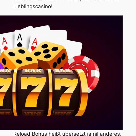
Lieblingscasino!
Reload Bonus heißt übersetzt ja nil anderes,