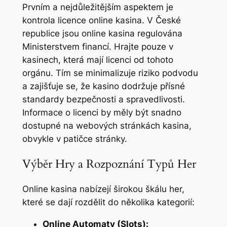
Prvním a nejdůležitějším aspektem je
kontrola licence online kasina. V České
republice jsou online kasina regulována
Ministerstvem financí. Hrajte pouze v
kasinech, která mají licenci od tohoto
orgánu. Tím se minimalizuje riziko podvodu
a zajišťuje se, že kasino dodržuje přísné
standardy bezpečnosti a spravedlivosti.
Informace o licenci by měly být snadno
dostupné na webových stránkách kasina,
obvykle v patičce stránky.
Výběr Hry a Rozpoznání Typů Her
Online kasina nabízejí širokou škálu her,
které se dají rozdělit do několika kategorií:
Online Automaty (Slots):