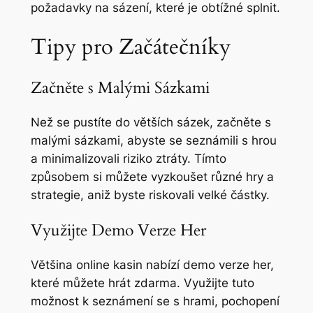
požadavky na sázení, které je obtížné splnit.
Tipy pro Začátečníky
Začněte s Malými Sázkami
Než se pustíte do větších sázek, začněte s
malými sázkami, abyste se seznámili s hrou
a minimalizovali riziko ztráty. Tímto
způsobem si můžete vyzkoušet různé hry a
strategie, aniž byste riskovali velké částky.
Využijte Demo Verze Her
Většina online kasin nabízí demo verze her,
které můžete hrát zdarma. Využijte tuto
možnost k seznámení se s hrami, pochopení