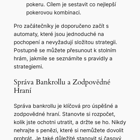
pokeru. Cílem je sestavit co nejlepší
pokerovou kombinaci.
Pro začátečníky je doporučeno začít s
automaty, které jsou jednoduché na
pochopení a nevyžadují složitou strategii.
Postupně se můžete přesunout k stolním
hrám, jakmile se seznámíte s pravidly a
strategiemi.
Správa Bankrollu a Zodpovědné
Hraní
Správa bankrollu je klíčová pro úspěšné a
zodpovědné hraní. Stanovte si rozpočet,
kolik jste ochotni utratit, a držte se ho. Nikdy
nehrajte s penězi, které si nemůžete dovolit
prohrát. Je také důležité stanovit si časový