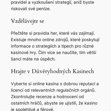
pravidel a vyzkoušení strategií, aniž byste
riskovali své peníze.
Vzdělávejte se
Přečtěte si pravidla her, které vás zajímají.
Existuje mnoho online zdrojů, které poskytují
informace o strategiích a tipech pro různé
kasinové hry. Čím více se naučíte, tím větší
šanci máte na úspěch.
Hrajte v Důvěryhodných Kasinech
Vyberte si online kasina s dobrou reputací a
licencí od relevantních regulačních orgánů.
Zkontrolujte recenze a hodnocení od
ostatních hráčů, abyste se ujistili, že kasino
je spolehlivé a férové.