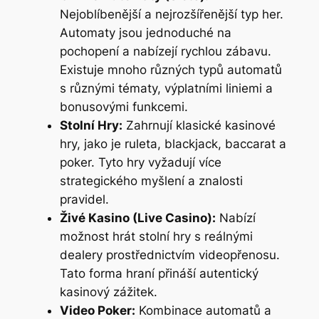
Nejoblíbenější a nejrozšířenější typ her.
Automaty jsou jednoduché na
pochopení a nabízejí rychlou zábavu.
Existuje mnoho různých typů automatů
s různými tématy, výplatními liniemi a
bonusovými funkcemi.
Stolní Hry:
Zahrnují klasické kasinové
hry, jako je ruleta, blackjack, baccarat a
poker. Tyto hry vyžadují více
strategického myšlení a znalosti
pravidel.
Živé Kasino (Live Casino):
Nabízí
možnost hrát stolní hry s reálnými
dealery prostřednictvím videopřenosu.
Tato forma hraní přináší autentický
kasinový zážitek.
Video Poker:
Kombinace automatů a