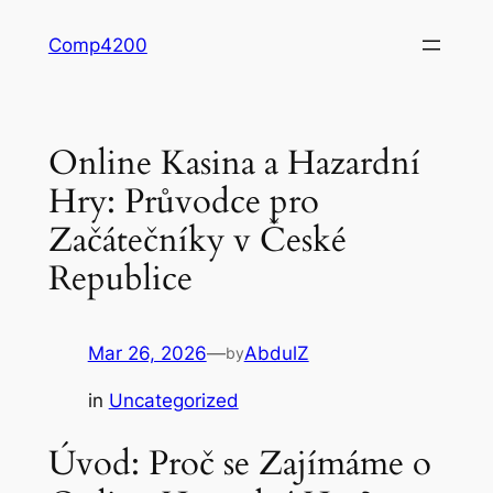
Skip
Comp4200
to
content
Online Kasina a Hazardní
Hry: Průvodce pro
Začátečníky v České
Republice
Mar 26, 2026
—
AbdulZ
by
in
Uncategorized
Úvod: Proč se Zajímáme o