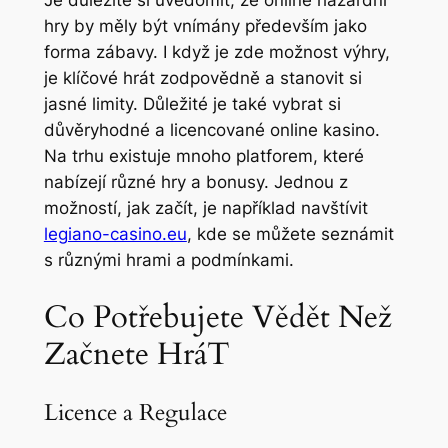
Je důležité si uvědomit, že online hazardní
hry by měly být vnímány především jako
forma zábavy. I když je zde možnost výhry,
je klíčové hrát zodpovědně a stanovit si
jasné limity. Důležité je také vybrat si
důvěryhodné a licencované online kasino.
Na trhu existuje mnoho platforem, které
nabízejí různé hry a bonusy. Jednou z
možností, jak začít, je například navštívit
legiano-casino.eu
, kde se můžete seznámit
s různými hrami a podmínkami.
Co Potřebujete Vědět Než
Začnete HráT
Licence a Regulace