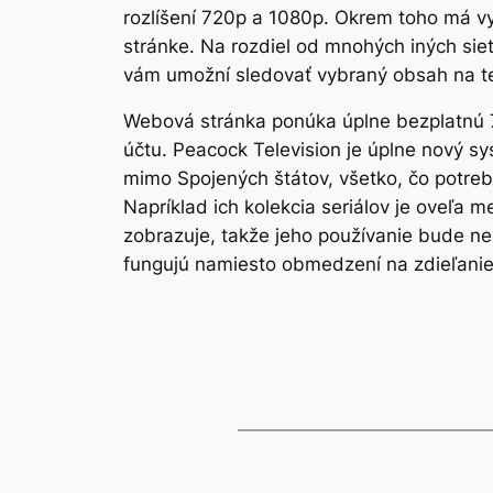
rozlíšení 720p a 1080p. Okrem toho má v
stránke. Na rozdiel od mnohých iných siet
vám umožní sledovať vybraný obsah na tel
Webová stránka ponúka úplne bezplatnú
účtu. Peacock Television je úplne nový sy
mimo Spojených štátov, všetko, čo potreb
Napríklad ich kolekcia seriálov je oveľa 
zobrazuje, takže jeho používanie bude ne
fungujú namiesto obmedzení na zdieľanie