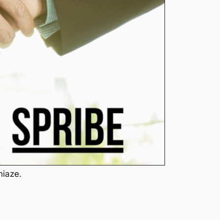
niaze.