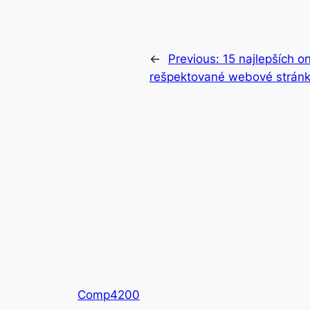
←
Previous:
15 najlepších o
rešpektované webové stránk
Comp4200