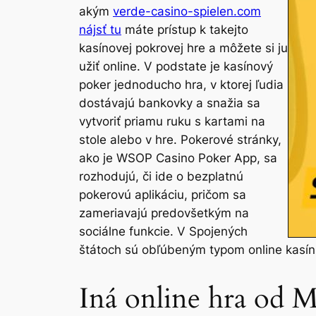
akým
verde-casino-spielen.com
nájsť tu
máte prístup k takejto
kasínovej pokrovej hre a môžete si ju
užiť online. V podstate je kasínový
poker jednoducho hra, v ktorej ľudia
dostávajú bankovky a snažia sa
vytvoriť priamu ruku s kartami na
stole alebo v hre. Pokerové stránky,
ako je WSOP Casino Poker App, sa
rozhodujú, či ide o bezplatnú
pokerovú aplikáciu, pričom sa
zameriavajú predovšetkým na
sociálne funkcie. V Spojených
štátoch sú obľúbeným typom online kasín 
Iná online hra od 