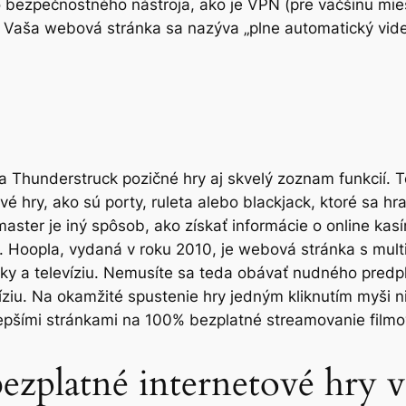
 bezpečnostného nástroja, ako je VPN (pre väčšinu miest
.
Vaša webová stránka sa nazýva „plne automatický video
Thunderstruck pozičné hry aj skvelý zoznam funkcií. 
vé hry, ako sú porty, ruleta alebo blackjack, ktoré sa 
ster je iný spôsob, ako získať informácie o online kasí
Hoopla, vydaná v roku 2010, je webová stránka s mu
uky a televíziu. Nemusíte sa teda obávať nudného predpl
víziu. Na okamžité spustenie hry jedným kliknutím myši n
lepšími stránkami na 100% bezplatné streamovanie filmov
bezplatné internetové hr