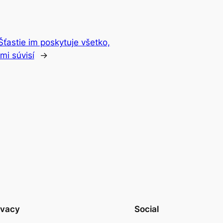
Šťastie im poskytuje všetko,
imi súvisí
→
ivacy
Social