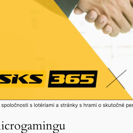
spoločnosti s lotériami a stránky s hrami o skutočné pe
Microgamingu