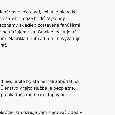
eď vás niečo chytí, existuje niekoľko
, čo sa vám môže hodiť. Výkonný
 zoznamy skladieb zostavené fanúšikmi
le nesťažujeme sa. Crackle existuje už
ánre. Napríklad Tubi a Pluto, nevyžaduje
rať.
 nie, určite by ste nemali zabúdať na
lenstvo v tejto službe je bezplatné,
ho prehliadača medzi dostupnými
televízie. Umožňuje vám sledovať videá v