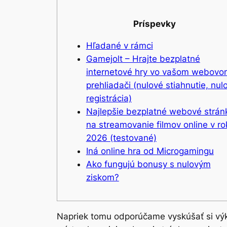
Príspevky
Hľadané v rámci
Gamejolt – Hrajte bezplatné
internetové hry vo vašom webovo
prehliadači (nulové stiahnutie, nul
registrácia)
Najlepšie bezplatné webové strán
na streamovanie filmov online v ro
2026 (testované)
Iná online hra od Microgamingu
Ako fungujú bonusy s nulovým
ziskom?
Napriek tomu odporúčame vyskúšať si výk