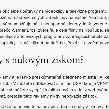
oficiálne upútavky na videoklipy a televízne programy. K
použiť na nájdenie celých videoklipov na vašom YouTube
e vám umožňuje nájsť nenápadné klenoty, inak tvorené
, prečo Warner Bros. zverejňuje celé filmy na YouTube, a
ideoklipov a televíznych programov zahŕňajúcich určité ž
platky – stačí kliknúť na tlačidlo „Pozri si“ a začať poze
y s nulovým ziskom?
amy a je ľahko preskúmateľná z jedného miesta? Aj keď
e TubiTV môžete odblokovať aj mimo USA, kde je VPN? Č
astie si môžete vylepšiť kvalitu nových videí z webové
ť, pretože tieto reklamy nikdy nepokazia zážitok.
takže tu neuvidíte najnovšie videá a seriály z filmov a 