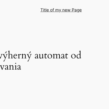
Title of my new Page
 výherný automat od
vania