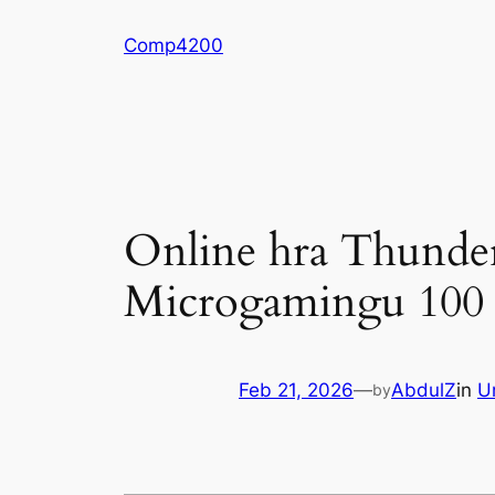
Skip
Comp4200
to
content
Online hra Thunder
Microgamingu 100 p
Feb 21, 2026
—
AbdulZ
in
U
by