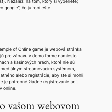
). Nezáleží na tom, ktorý si vyberiete;
 google“, čo ju robí ešte
Temple of Online game je webová stránka
hrajú pre zábavu v demo forme namiesto
nach a kasínových hrách, ktoré nie sú
ltimediálnym streamovacím systémom,
atného alebo registrácie, aby ste si mohli
ie je potrebné žiadne registrovanie ani
 online.
y vo vašom webovom