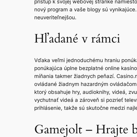
prístup k svojej webovej stránke namiesto
nový program a vaše blogy sú vynikajúce
neuveriteľnejšou.
Hľadané v rámci
Vďaka veľmi jednoduchému hraniu ponúka 
ponúkajúca úplne bezplatné online kasíno
míňania takmer žiadnych peňazí. Casino.ma
ovládané žiadnym hazardným ovládačom. 
ktorý obsahuje hry, audioknihy, videá, zv
vychutnať videá a zároveň si pozrieť tele
prihlásenie, takže sú skutočne medzi naj
Gamejolt – Hrajte 