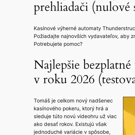
prehliadači (nulové 
Kasínové výherné automaty Thunderstruck 
Požiadajte najnovších vydavateľov, aby z
Potrebujete pomoc?
Najlepšie bezplatné
v roku 2026 (testov
Tomáš je celkom nový nadšenec
kasínového pokeru, ktorý hrá a
sleduje túto novú videohru už viac
ako desať rokov. Existujú však
jednoduché variácie v spôsobe,