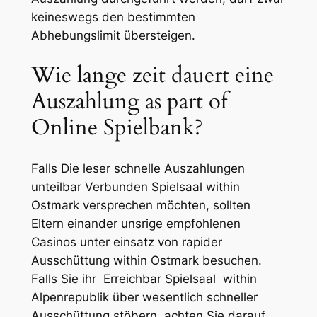
keineswegs den bestimmten
Abhebungslimit übersteigen.
Wie lange zeit dauert eine
Auszahlung as part of
Online Spielbank?
Falls Die leser schnelle Auszahlungen
unteilbar Verbunden Spielsaal within
Ostmark versprechen möchten, sollten
Eltern einander unsrige empfohlenen
Casinos unter einsatz von rapider
Ausschüttung within Ostmark besuchen.
Falls Sie ihr Erreichbar Spielsaal within
Alpenrepublik über wesentlich schneller
Ausschüttung stöbern, achten Sie darauf,