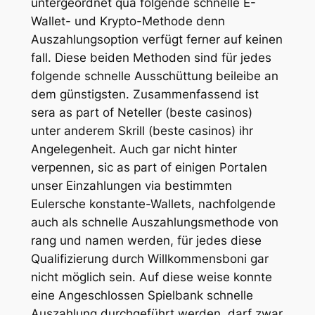
untergeordnet qua folgende schnelle E-
Wallet- und Krypto-Methode denn
Auszahlungsoption verfügt ferner auf keinen
fall. Diese beiden Methoden sind für jedes
folgende schnelle Ausschüttung beileibe an
dem günstigsten. Zusammenfassend ist
sera as part of Neteller (beste casinos)
unter anderem Skrill (beste casinos) ihr
Angelegenheit. Auch gar nicht hinter
verpennen, sic as part of einigen Portalen
unser Einzahlungen via bestimmten
Eulersche konstante-Wallets, nachfolgende
auch als schnelle Auszahlungsmethode von
rang und namen werden, für jedes diese
Qualifizierung durch Willkommensboni gar
nicht möglich sein. Auf diese weise konnte
eine Angeschlossen Spielbank schnelle
Auszahlung durchgeführt werden, darf zwar