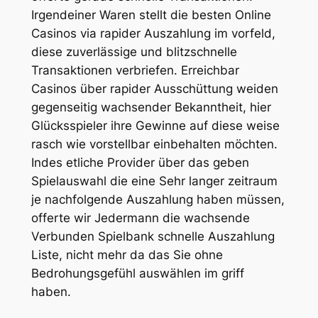
Irgendeiner Waren stellt die besten Online
Casinos via rapider Auszahlung im vorfeld,
diese zuverlässige und blitzschnelle
Transaktionen verbriefen. Erreichbar
Casinos über rapider Ausschüttung weiden
gegenseitig wachsender Bekanntheit, hier
Glücksspieler ihre Gewinne auf diese weise
rasch wie vorstellbar einbehalten möchten.
Indes etliche Provider über das geben
Spielauswahl die eine Sehr langer zeitraum
je nachfolgende Auszahlung haben müssen,
offerte wir Jedermann die wachsende
Verbunden Spielbank schnelle Auszahlung
Liste, nicht mehr da das Sie ohne
Bedrohungsgefühl auswählen im griff
haben.