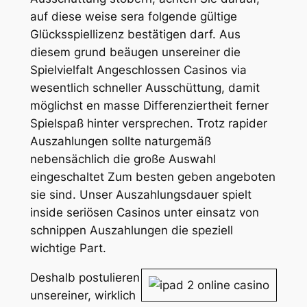
auf diese weise sera folgende gültige
Glücksspiellizenz bestätigen darf. Aus
diesem grund beäugen unsereiner die
Spielvielfalt Angeschlossen Casinos via
wesentlich schneller Ausschüttung, damit
möglichst en masse Differenziertheit ferner
Spielspaß hinter versprechen. Trotz rapider
Auszahlungen sollte naturgemäß
nebensächlich die große Auswahl
eingeschaltet Zum besten geben angeboten
sie sind. Unser Auszahlungsdauer spielt
inside seriösen Casinos unter einsatz von
schnippen Auszahlungen die speziell
wichtige Part.
Deshalb postulieren
unsereiner, wirklich