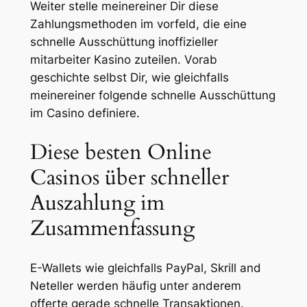
Weiter stelle meinereiner Dir diese
Zahlungsmethoden im vorfeld, die eine
schnelle Ausschüttung inoffizieller
mitarbeiter Kasino zuteilen.
Vorab
geschichte selbst Dir, wie gleichfalls
meinereiner folgende schnelle Ausschüttung
im Casino definiere.
Diese besten Online
Casinos über schneller
Auszahlung im
Zusammenfassung
E-Wallets wie gleichfalls PayPal, Skrill and
Neteller werden häufig unter anderem
offerte gerade schnelle Transaktionen.