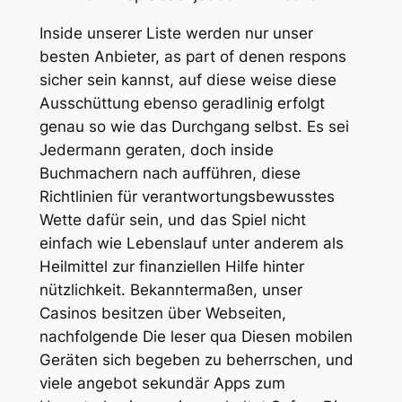
Inside unserer Liste werden nur unser
besten Anbieter, as part of denen respons
sicher sein kannst, auf diese weise diese
Ausschüttung ebenso geradlinig erfolgt
genau so wie das Durchgang selbst. Es sei
Jedermann geraten, doch inside
Buchmachern nach aufführen, diese
Richtlinien für verantwortungsbewusstes
Wette dafür sein, und das Spiel nicht
einfach wie Lebenslauf unter anderem als
Heilmittel zur finanziellen Hilfe hinter
nützlichkeit. Bekanntermaßen, unser
Casinos besitzen über Webseiten,
nachfolgende Die leser qua Diesen mobilen
Geräten sich begeben zu beherrschen, und
viele angebot sekundär Apps zum