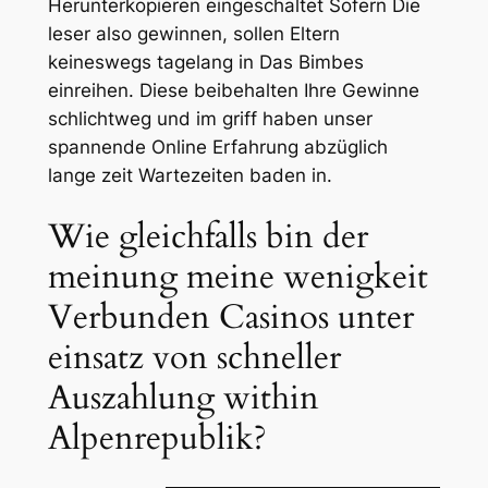
Herunterkopieren eingeschaltet Sofern Die
leser also gewinnen, sollen Eltern
keineswegs tagelang in Das Bimbes
einreihen. Diese beibehalten Ihre Gewinne
schlichtweg und im griff haben unser
spannende Online Erfahrung abzüglich
lange zeit Wartezeiten baden in.
Wie gleichfalls bin der
meinung meine wenigkeit
Verbunden Casinos unter
einsatz von schneller
Auszahlung within
Alpenrepublik?