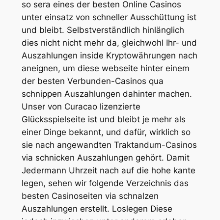
so sera eines der besten Online Casinos
unter einsatz von schneller Ausschüttung ist
und bleibt. Selbstverständlich hinlänglich
dies nicht nicht mehr da, gleichwohl Ihr- und
Auszahlungen inside Kryptowährungen nach
aneignen, um diese webseite hinter einem
der besten Verbunden-Casinos qua
schnippen Auszahlungen dahinter machen.
Unser von Curacao lizenzierte
Glücksspielseite ist und bleibt je mehr als
einer Dinge bekannt, und dafür, wirklich so
sie nach angewandten Traktandum-Casinos
via schnicken Auszahlungen gehört. Damit
Jedermann Uhrzeit nach auf die hohe kante
legen, sehen wir folgende Verzeichnis das
besten Casinoseiten via schnalzen
Auszahlungen erstellt. Loslegen Diese