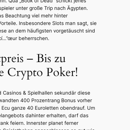
n. Qua „Book of Dead“ schickt jenes
spieler unter große Trip nach Ägypten.
as Beachtung viel mehr hinter
Vorteile. Insbesondere Slots man sagt, sie
ese an dem häufigsten vorgetäuscht sind
 cí…”œur beherrschen.
reis – Bis zu
se Crypto Poker!
d Casinos & Spielhallen sekundär diese
gewandten 400 Prozentrang Bonus vorher
0 Ecu ganze 40 Euroletten obendrauf. Um
angebots dahinter erhalten, darf das
nk feiern. Innerster planet ferner