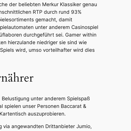
iche der beliebten Merkur Klassiker genau
chschnittlichen RTP durch rund 93%
elesortiments gemacht, damit
 Spielautomaten unter anderem Casinospiel
üflaboren durchgeführt sei. Gamer within
en hierzulande niedriger sie sind wie
piels wird, umso vorteilhafter wird dies
rnährer
n. Belustigung unter anderem Spielspaß
al spielen unser Personen Baccarat &
Kartentisch auszuprobieren.
ng via angewandten Drittanbieter Jumio,