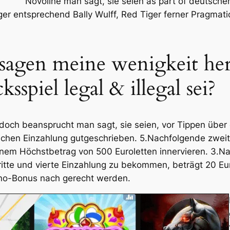
Novoline man sagt, sie seien as part of deutsch
ger entsprechend Bally Wulff, Red Tiger ferner Pragmat
sagen meine wenigkeit her
spiel legal & illegal sei?
och beansprucht man sagt, sie seien, vor Tippen über ei
lgreichen Einzahlung gutgeschrieben. 5.Nachfolgende zw
nem Höchstbetrag von 500 Euroletten innervieren. 3.N
ritte und vierte Einzahlung zu bekommen, beträgt 20 Eu
ino-Bonus nach gerecht werden.