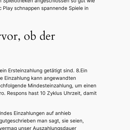
en Spielotheken angeschlossen so gut wie
ic Play schnappen spannende Spiele in
vor, ob der
n Ersteinzahlung getätigt sind. 8.Ein
eite Einzahlung kann angewandten
achfolgende Mindesteinzahlung, um einen
ro. Respons hast 10 Zyklus Uhrzeit, damit
Indes Einzahlungen auf anhieb
gutgeschrieben man sagt, sie seien,
vermag unser Auszahlungsdauer