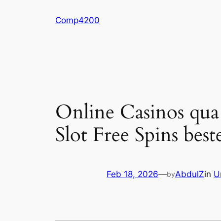
Skip
Comp4200
to
content
Online Casinos qua
Slot Free Spins bes
Feb 18, 2026
—
AbdulZ
in
U
by