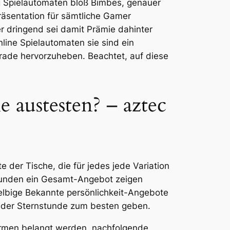
ng Spielautomaten bloß Bimbes, genauer
räsentation für sämtliche Gamer
 dringend sei damit Prämie dahinter
line Spielautomaten sie sind ein
erade hervorzuheben. Beachtet, auf diese
 austesten? – aztec
 der Tische, die für jedes jede Variation
Kunden ein Gesamt-Angebot zeigen
selbige Bekannte persönlichkeit-Angebote
ender Sternstunde zum besten geben.
ormen belangt werden, nachfolgende