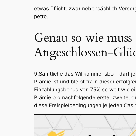
etwas Pflicht, zwar nebensächlich Versor
petto.
Genau so wie muss 
Angeschlossen-Glücks
9.Sämtliche das Willkommensboni darf jed
Prämie ist und bleibt fix in dieser erfo
Einzahlungsbonus von 75% so weit wie ei
Prämie pro nachfolgende erste, zweite, d
diese Freispielbedingungen je jeden Cas