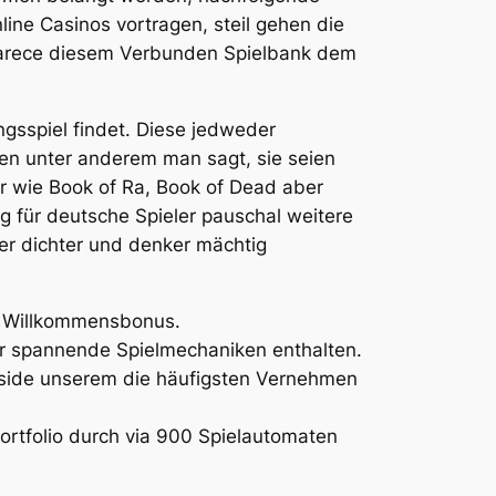
nline Casinos vortragen, steil gehen die
er parece diesem Verbunden Spielbank dem
gsspiel findet. Diese jedweder
en unter anderem man sagt, sie seien
r wie Book of Ra, Book of Dead aber
 für deutsche Spieler pauschal weitere
der dichter und denker mächtig
en Willkommensbonus.
ner spannende Spielmechaniken enthalten.
nside unserem die häufigsten Vernehmen
ortfolio durch via 900 Spielautomaten