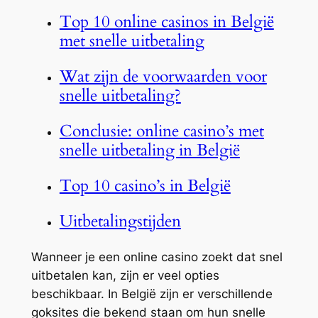
Top 10 online casinos in België
met snelle uitbetaling
Wat zijn de voorwaarden voor
snelle uitbetaling?
Conclusie: online casino’s met
snelle uitbetaling in België
Top 10 casino’s in België
Uitbetalingstijden
Wanneer je een online casino zoekt dat snel
uitbetalen kan, zijn er veel opties
beschikbaar. In België zijn er verschillende
goksites die bekend staan om hun snelle