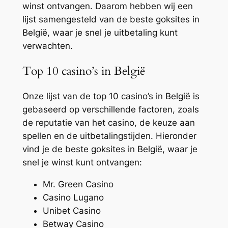
winst ontvangen. Daarom hebben wij een
lijst samengesteld van de beste goksites in
België, waar je snel je uitbetaling kunt
verwachten.
Top 10 casino’s in België
Onze lijst van de top 10 casino’s in België is
gebaseerd op verschillende factoren, zoals
de reputatie van het casino, de keuze aan
spellen en de uitbetalingstijden. Hieronder
vind je de beste goksites in België, waar je
snel je winst kunt ontvangen:
Mr. Green Casino
Casino Lugano
Unibet Casino
Betway Casino