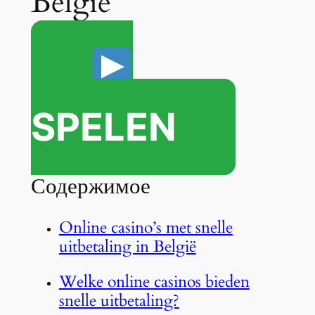
België
SPELEN
Содержимое
Online casino’s met snelle
uitbetaling in België
Welke online casinos bieden
snelle uitbetaling?