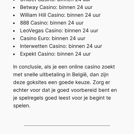
Betway Casino: binnen 24 uur
William Hill Casino: binnen 24 uur
888 Casino: binnen 24 uur
LeoVegas Casino: binnen 24 uur
Casino Euro: binnen 24 uur
Interwetten Casino: binnen 24 uur
Expekt Casino: binnen 24 uur
In conclusie, als je een online casino zoekt
met snelle uitbetaling in België, dan zijn
deze goksites een goede keuze. Zorg er
echter voor dat je goed voorbereid bent en
je spelregels goed leest voor je begint te
spelen.