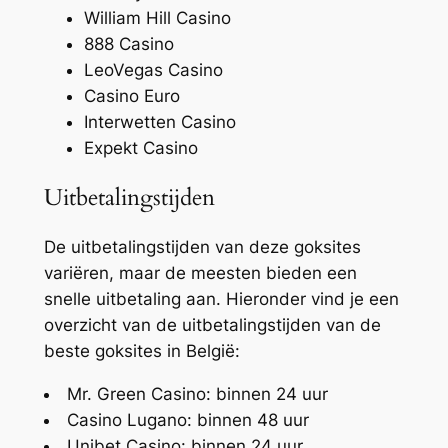
William Hill Casino
888 Casino
LeoVegas Casino
Casino Euro
Interwetten Casino
Expekt Casino
Uitbetalingstijden
De uitbetalingstijden van deze goksites
variëren, maar de meesten bieden een
snelle uitbetaling aan. Hieronder vind je een
overzicht van de uitbetalingstijden van de
beste goksites in België:
Mr. Green Casino: binnen 24 uur
Casino Lugano: binnen 48 uur
Unibet Casino: binnen 24 uur