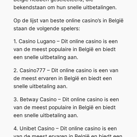
bekendstaan om hun snelle uitbetalingen.
Op de lijst van beste online casino’s in België
staan de volgende spelers:
1. Casino Lugano – Dit online casino is een
van de meest populaire in België en biedt
een snelle uitbetaling aan.
2. Casino777 – Dit online casino is een van
de meest ervaren in België en biedt een
snelle uitbetaling aan.
3. Betway Casino – Dit online casino is een
van de meest populaire in België en biedt
een snelle uitbetaling aan.
4. Unibet Casino – Dit online casino is een
van de meest ervaren in België en biedt een