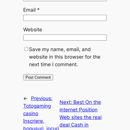
Email
*
Website
Save my name, email, and
website in this browser for the
next time I comment.
←
Previous:
Next:
Best On the
Totogaming
internet Position
casino
Web sites the real
înscriere,
deal Cash in
bonusuri, jocuri