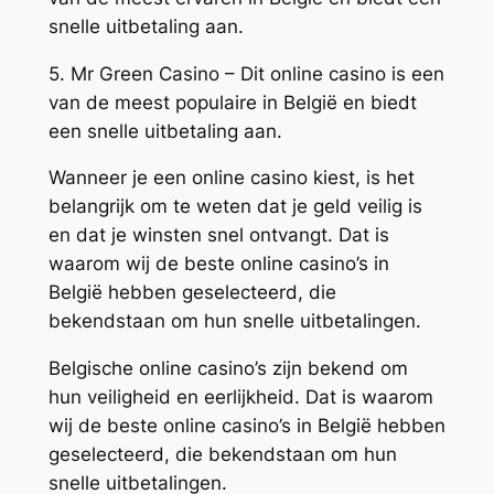
snelle uitbetaling aan.
5. Mr Green Casino – Dit online casino is een
van de meest populaire in België en biedt
een snelle uitbetaling aan.
Wanneer je een online casino kiest, is het
belangrijk om te weten dat je geld veilig is
en dat je winsten snel ontvangt. Dat is
waarom wij de beste online casino’s in
België hebben geselecteerd, die
bekendstaan om hun snelle uitbetalingen.
Belgische online casino’s zijn bekend om
hun veiligheid en eerlijkheid. Dat is waarom
wij de beste online casino’s in België hebben
geselecteerd, die bekendstaan om hun
snelle uitbetalingen.