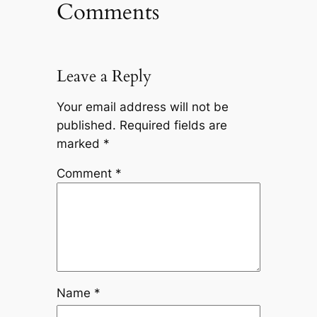
Comments
Leave a Reply
Your email address will not be
published.
Required fields are
marked
*
Comment
*
Name
*