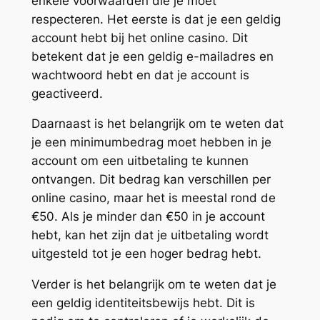
enkele voorwaarden die je moet
respecteren. Het eerste is dat je een geldig
account hebt bij het online casino. Dit
betekent dat je een geldig e-mailadres en
wachtwoord hebt en dat je account is
geactiveerd.
Daarnaast is het belangrijk om te weten dat
je een minimumbedrag moet hebben in je
account om een uitbetaling te kunnen
ontvangen. Dit bedrag kan verschillen per
online casino, maar het is meestal rond de
€50. Als je minder dan €50 in je account
hebt, kan het zijn dat je uitbetaling wordt
uitgesteld tot je een hoger bedrag hebt.
Verder is het belangrijk om te weten dat je
een geldig identiteitsbewijs hebt. Dit is