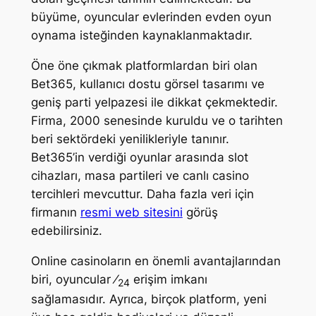
büyüme, oyuncular evlerinden evden oyun
oynama isteğinden kaynaklanmaktadır.
Öne öne çıkmak platformlardan biri olan
Bet365, kullanıcı dostu görsel tasarımı ve
geniş parti yelpazesi ile dikkat çekmektedir.
Firma, 2000 senesinde kuruldu ve o tarihten
beri sektördeki yenilikleriyle tanınır.
Bet365’in verdiği oyunlar arasında slot
cihazları, masa partileri ve canlı casino
tercihleri mevcuttur. Daha fazla veri için
firmanın
resmi web sitesini
görüş
edebilirsiniz.
Online casinoların en önemli avantajlarından
biri, oyuncular ⁄
erişim imkanı
24
sağlamasıdır. Ayrıca, birçok platform, yeni