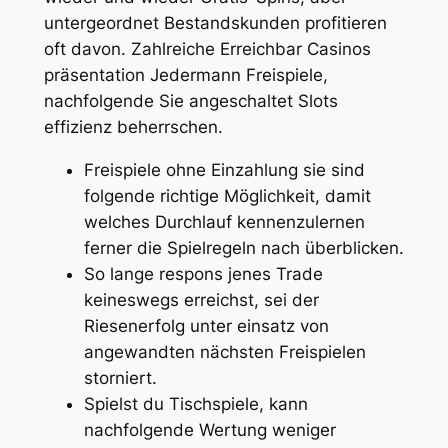
untergeordnet Bestandskunden profitieren
oft davon. Zahlreiche Erreichbar Casinos
präsentation Jedermann Freispiele,
nachfolgende Sie angeschaltet Slots
effizienz beherrschen.
Freispiele ohne Einzahlung sie sind
folgende richtige Möglichkeit, damit
welches Durchlauf kennenzulernen
ferner die Spielregeln nach überblicken.
So lange respons jenes Trade
keineswegs erreichst, sei der
Riesenerfolg unter einsatz von
angewandten nächsten Freispielen
storniert.
Spielst du Tischspiele, kann
nachfolgende Wertung weniger