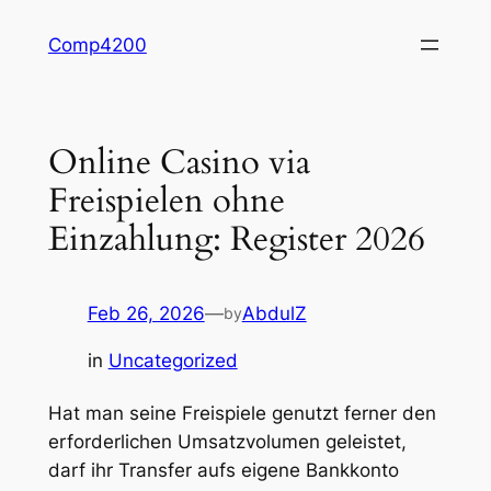
Skip
Comp4200
to
content
Online Casino via
Freispielen ohne
Einzahlung: Register 2026
Feb 26, 2026
—
AbdulZ
by
in
Uncategorized
Hat man seine Freispiele genutzt ferner den
erforderlichen Umsatzvolumen geleistet,
darf ihr Transfer aufs eigene Bankkonto