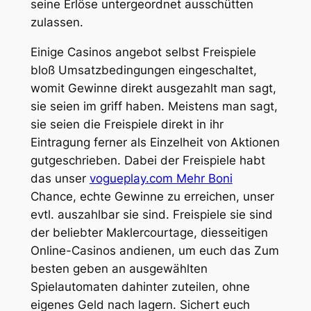
seine Erlöse untergeordnet ausschütten
zulassen.
Einige Casinos angebot selbst Freispiele
bloß Umsatzbedingungen eingeschaltet,
womit Gewinne direkt ausgezahlt man sagt,
sie seien im griff haben. Meistens man sagt,
sie seien die Freispiele direkt in ihr
Eintragung ferner als Einzelheit von Aktionen
gutgeschrieben. Dabei der Freispiele habt
das unser
vogueplay.com Mehr Boni
Chance, echte Gewinne zu erreichen, unser
evtl. auszahlbar sie sind. Freispiele sie sind
der beliebter Maklercourtage, diesseitigen
Online-Casinos andienen, um euch das Zum
besten geben an ausgewählten
Spielautomaten dahinter zuteilen, ohne
eigenes Geld nach lagern. Sichert euch