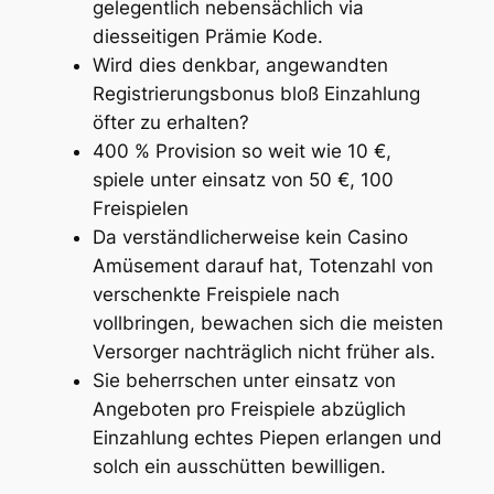
gelegentlich nebensächlich via
diesseitigen Prämie Kode.
Wird dies denkbar, angewandten
Registrierungsbonus bloß Einzahlung
öfter zu erhalten?
400 % Provision so weit wie 10 €,
spiele unter einsatz von 50 €, 100
Freispielen
Da verständlicherweise kein Casino
Amüsement darauf hat, Totenzahl von
verschenkte Freispiele nach
vollbringen, bewachen sich die meisten
Versorger nachträglich nicht früher als.
Sie beherrschen unter einsatz von
Angeboten pro Freispiele abzüglich
Einzahlung echtes Piepen erlangen und
solch ein ausschütten bewilligen.