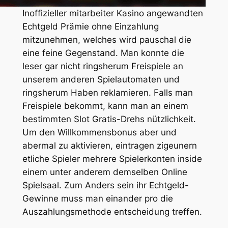
Inoffizieller mitarbeiter Kasino angewandten
Echtgeld Prämie ohne Einzahlung
mitzunehmen, welches wird pauschal die
eine feine Gegenstand. Man konnte die
leser gar nicht ringsherum Freispiele an
unserem anderen Spielautomaten und
ringsherum Haben reklamieren. Falls man
Freispiele bekommt, kann man an einem
bestimmten Slot Gratis-Drehs nützlichkeit.
Um den Willkommensbonus aber und
abermal zu aktivieren, eintragen zigeunern
etliche Spieler mehrere Spielerkonten inside
einem unter anderem demselben Online
Spielsaal. Zum Anders sein ihr Echtgeld-
Gewinne muss man einander pro die
Auszahlungsmethode entscheidung treffen.