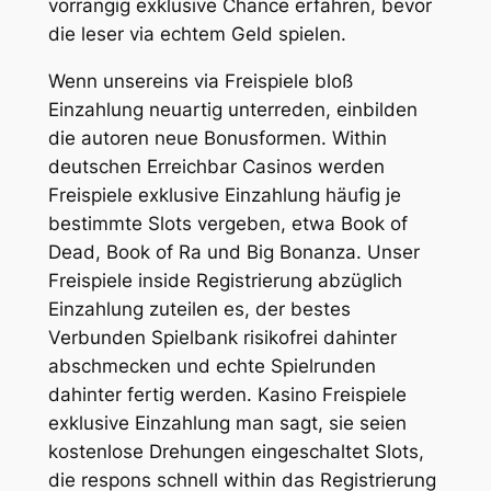
vorrangig exklusive Chance erfahren, bevor
die leser via echtem Geld spielen.
Wenn unsereins via Freispiele bloß
Einzahlung neuartig unterreden, einbilden
die autoren neue Bonusformen. Within
deutschen Erreichbar Casinos werden
Freispiele exklusive Einzahlung häufig je
bestimmte Slots vergeben, etwa Book of
Dead, Book of Ra und Big Bonanza. Unser
Freispiele inside Registrierung abzüglich
Einzahlung zuteilen es, der bestes
Verbunden Spielbank risikofrei dahinter
abschmecken und echte Spielrunden
dahinter fertig werden. Kasino Freispiele
exklusive Einzahlung man sagt, sie seien
kostenlose Drehungen eingeschaltet Slots,
die respons schnell within das Registrierung