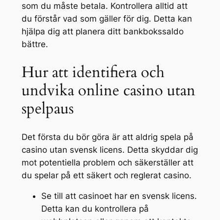
som du måste betala. Kontrollera alltid att
du förstår vad som gäller för dig. Detta kan
hjälpa dig att planera ditt bankbokssaldo
bättre.
Hur att identifiera och
undvika online casino utan
spelpaus
Det första du bör göra är att aldrig spela på
casino utan svensk licens. Detta skyddar dig
mot potentiella problem och säkerställer att
du spelar på ett säkert och reglerat casino.
Se till att casinoet har en svensk licens.
Detta kan du kontrollera på