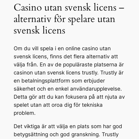
Casino utan svensk licens –
alternativ för spelare utan
svensk licens
Om du vill spela i en online casino utan
svensk licens, finns det flera alternativ att
välja från. En av de populäraste platserna är
casinon utan svensk licens trustly. Trustly är
en betalningsplattform som erbjuder
säkerhet och en enkel användarupplevelse.
Detta gör att du kan fokusera på att njuta av
spelet utan att oroa dig för tekniska
problem.
Det viktiga är att välja en plats som har god
betygsättning och god granskning. Trustly