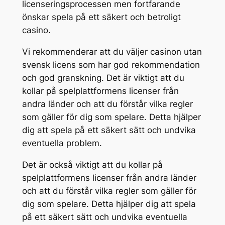
licenseringsprocessen men fortfarande
önskar spela på ett säkert och betroligt
casino.
Vi rekommenderar att du väljer casinon utan
svensk licens som har god rekommendation
och god granskning. Det är viktigt att du
kollar på spelplattformens licenser från
andra länder och att du förstår vilka regler
som gäller för dig som spelare. Detta hjälper
dig att spela på ett säkert sätt och undvika
eventuella problem.
Det är också viktigt att du kollar på
spelplattformens licenser från andra länder
och att du förstår vilka regler som gäller för
dig som spelare. Detta hjälper dig att spela
på ett säkert sätt och undvika eventuella