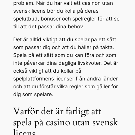
problem. När du har valt ett casinon utan
svensk licens bör du kolla på deras
spelutbud, bonuser och spelregler för att se
till att det passar dina behov.
Det är alltid viktigt att du spelar på ett sätt
som passar dig och att du håller på takta.
Spela på ett sätt som du kan föra och som
inte påverkar dina dagliga livskvoter. Det är
också viktigt att du kollar på
spelplattformens licenser från andra länder
och att du förstår vilka regler som gäller för
dig som spelare.
Varför det är farligt att
spela på casino utan svensk
licens