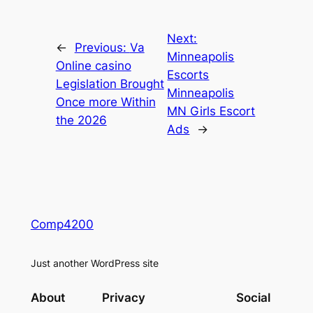
Next:
←
Previous:
Va
Minneapolis
Online casino
Escorts
Legislation Brought
Minneapolis
Once more Within
MN Girls Escort
the 2026
Ads
→
Comp4200
Just another WordPress site
About
Privacy
Social