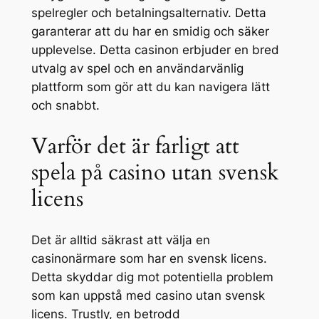
spelregler och betalningsalternativ. Detta
garanterar att du har en smidig och säker
upplevelse. Detta casinon erbjuder en bred
utvalg av spel och en användarvänlig
plattform som gör att du kan navigera lätt
och snabbt.
Varför det är farligt att
spela på casino utan svensk
licens
Det är alltid säkrast att välja en
casinonärmare som har en svensk licens.
Detta skyddar dig mot potentiella problem
som kan uppstå med casino utan svensk
licens. Trustly, en betrodd