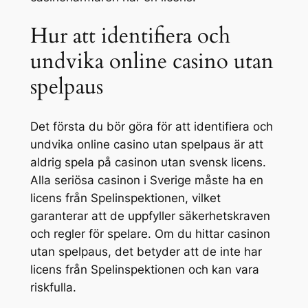
Hur att identifiera och
undvika online casino utan
spelpaus
Det första du bör göra för att identifiera och
undvika online casino utan spelpaus är att
aldrig spela på casinon utan svensk licens.
Alla seriösa casinon i Sverige måste ha en
licens från Spelinspektionen, vilket
garanterar att de uppfyller säkerhetskraven
och regler för spelare. Om du hittar casinon
utan spelpaus, det betyder att de inte har
licens från Spelinspektionen och kan vara
riskfulla.