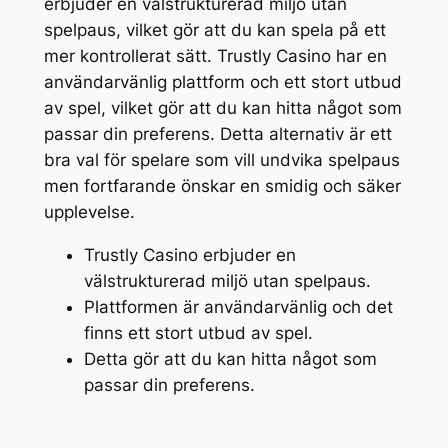
erbjuder en välstrukturerad miljö utan
spelpaus, vilket gör att du kan spela på ett
mer kontrollerat sätt. Trustly Casino har en
användarvänlig plattform och ett stort utbud
av spel, vilket gör att du kan hitta något som
passar din preferens. Detta alternativ är ett
bra val för spelare som vill undvika spelpaus
men fortfarande önskar en smidig och säker
upplevelse.
Trustly Casino erbjuder en
välstrukturerad miljö utan spelpaus.
Plattformen är användarvänlig och det
finns ett stort utbud av spel.
Detta gör att du kan hitta något som
passar din preferens.