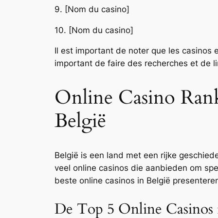
9. [Nom du casino]
10. [Nom du casino]
Il est important de noter que les casinos 
important de faire des recherches et de li
Online Casino Rank
België
België is een land met een rijke geschied
veel online casinos die aanbieden om spele
beste online casinos in België presentere
De Top 5 Online Casinos 