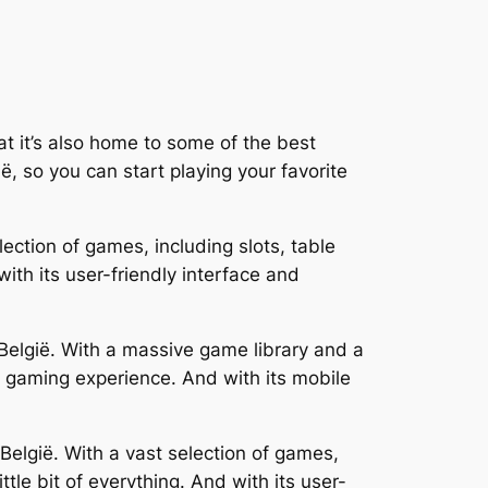
hat it’s also home to some of the best
ië, so you can start playing your favorite
lection of games, including slots, table
ith its user-friendly interface and
 België. With a massive game library and a
ne gaming experience. And with its mobile
België. With a vast selection of games,
ttle bit of everything. And with its user-