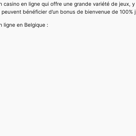
 casino en ligne qui offre une grande variété de jeux, y
s peuvent bénéficier d’un bonus de bienvenue de 100% j
n ligne en Belgique :