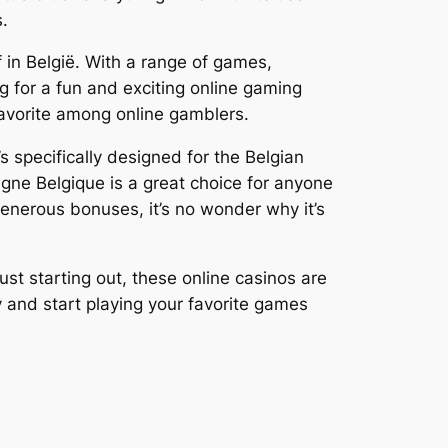
.
 in België. With a range of games,
ng for a fun and exciting online gaming
favorite among online gamblers.
s specifically designed for the Belgian
igne Belgique is a great choice for anyone
generous bonuses, it’s no wonder why it’s
ust starting out, these online casinos are
 and start playing your favorite games