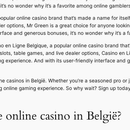
it’s no wonder why it’s a favorite among online gamblers
opular online casino brand that’s made a name for itself
ler options, Mr Green is a great choice for anyone looki
terface and generous bonuses, it’s no wonder why it’s a 
o en Ligne Belgique, a popular online casino brand that’
slots, table games, and live dealer options, Casino en L
ng experience. And with its user-friendly interface and 
line casinos in België. Whether you’re a seasoned pro or j
ng online gaming experience. So why wait? Sign up today
e online casino in België?