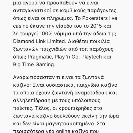
μία αγορά να προσπαθούν να είναι
ανταγωνιστικοί σε κομβικούς παράγοντες,
όπως είναι οι πληρωμές. Το Pokerstars live
casino έκανε την είσοδο του το 2015 και
λειτουργεί 100% νόμιμα υπό την άδεια της
Diamond Link Limited. Διαθέτει ποικιλία
ζωντανών παιχνιδιών από τοπ παρόχους
όπως Pragmatic, Play ‘n Go, Playtech και
BIg Time Gaming.
Αναρωτιόσασταν τι είναι τα ζωντανά
καζίνο; Είναι ουσιαστικά, παιχνίδια καζίνο
τα οποία έχουν ζωντανή αναμετάδοση και
αλληλεπίδραση με τους υπόλοιπους
παίκτες. Τέλος, οι κρουπιέρηδες στα
ζωντανά καζίνο δουλεύουν εκείνη την ώρα
και δεν είναι μαγνητοσκοπημένο. Στα
περισσότερα νέα online καζίνο που