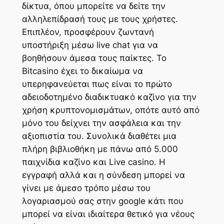
δίκτυα, όπου μπορείτε να δείτε την
αλληλεπίδρασή τους με τους χρήστες.
Επιπλέον, προσφέρουν ζωντανή
υποστήριξη μέσω live chat για να
βοηθήσουν άμεσα τους παίκτες. Το
Bitcasino έχει το δικαίωμα να
υπερηφανεύεται πως είναι το πρώτο
αδειοδοτημένο διαδικτυακό καζίνο για την
χρήση κρυπτονομισμάτων, οπότε αυτό από
μόνο του δείχνει την ασφάλεια και την
αξιοπιστία του. Συνολικά διαθέτει μια
πλήρη βιβλιοθήκη με πάνω από 5.000
παιχνίδια καζίνο και Live casino. Η
εγγραφή αλλά και η σύνδεση μπορεί να
γίνει με άμεσο τρόπο μέσω του
λογαριασμού σας στην google κάτι που
μπορεί να είναι ιδιαίτερα θετικό για νέους