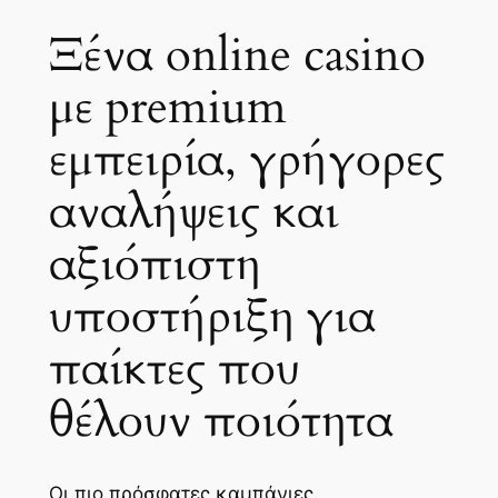
Ξένα online casino
με premium
εμπειρία, γρήγορες
αναλήψεις και
αξιόπιστη
υποστήριξη για
παίκτες που
θέλουν ποιότητα
Οι πιο πρόσφατες καμπάνιες