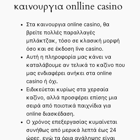
καινουργια onlline casino
Στα καινουργια online casino, θα
βρείτε πολλές παραλλαγές
μπλάκτζακ, τόσο σε κλασική μορφή
όσο και σε έκδοση live casino.
Αυτή η πληροφορία μας κάνει να
καταλάβουμε αν τελικά το καζίνο που
μας ενδιαφέρει ανήκει στα online
casino ή όχι.
Ειδικεύεται κυρίως στα χερσαία
καζίνο, αλλά προσφέρει επίσης μια
σειρά από ποιοτικά παιχνίδια για
online διασκέδαση.
Ο χρόνος επεξεργασίας κυμαίνεται
συνήθως από μερικά λεπτά έως 24
ώρες, ενώ τα όρια ανάληψης είναι