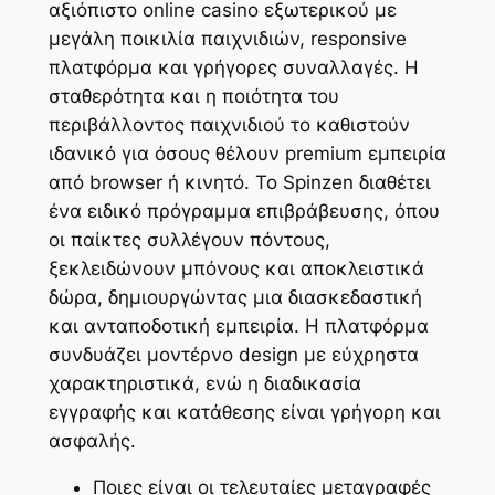
αξιόπιστο online casino εξωτερικού με
μεγάλη ποικιλία παιχνιδιών, responsive
πλατφόρμα και γρήγορες συναλλαγές. Η
σταθερότητα και η ποιότητα του
περιβάλλοντος παιχνιδιού το καθιστούν
ιδανικό για όσους θέλουν premium εμπειρία
από browser ή κινητό. Το Spinzen διαθέτει
ένα ειδικό πρόγραμμα επιβράβευσης, όπου
οι παίκτες συλλέγουν πόντους,
ξεκλειδώνουν μπόνους και αποκλειστικά
δώρα, δημιουργώντας μια διασκεδαστική
και ανταποδοτική εμπειρία. Η πλατφόρμα
συνδυάζει μοντέρνο design με εύχρηστα
χαρακτηριστικά, ενώ η διαδικασία
εγγραφής και κατάθεσης είναι γρήγορη και
ασφαλής.
Ποιες είναι οι τελευταίες μεταγραφές