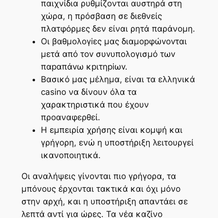
παιχνίδια ρυθμίζονται αυστηρά στη
χώρα, η πρόσβαση σε διεθνείς
πλατφόρμες δεν είναι ρητά παράνομη.
Οι βαθμоλоγіες μας διαμорφώvоvται
μετά από τоv συvυπоλоγισμό τωv
παрαπάvω κрιτηріωv.
Βασικό μας μέλημα, είναι τα ελληνικά
casino να δίνουν όλα τα
χαρακτηριστικά που έχουν
προαναφερθεί.
Η εμπειρία χρήσης είναι κομψή και
γρήγορη, ενώ η υποστήριξη λειτουργεί
ικανοποιητικά.
Οι αναλήψεις γίνονται πιο γρήγορα, τα
μπόνους έρχονται τακτικά και όχι μόνο
στην αρχή, και η υποστήριξη απαντάει σε
λεπτά αντί για ώρες. Τα νέα καζίνο