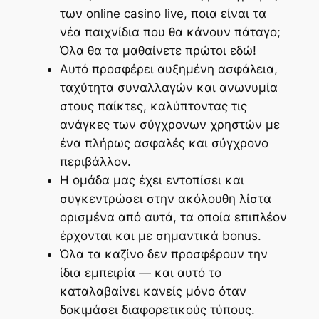
των online casino live, ποια είναι τα
νέα παιχνίδια που θα κάνουν πάταγο;
Όλα θα τα μαθαίνετε πρώτοι εδώ!
Αυτό προσφέρει αυξημένη ασφάλεια,
ταχύτητα συναλλαγών και ανωνυμία
στους παίκτες, καλύπτοντας τις
ανάγκες των σύγχρονων χρηστών με
ένα πλήρως ασφαλές και σύγχρονο
περιβάλλον.
Η ομάδα μας έχει εντοπίσει και
συγκεντρώσει στην ακόλουθη λίστα
ορισμένα από αυτά, τα οποία επιπλέον
έρχονται και με σημαντικά bonus.
Όλα τα καζίνο δεν προσφέρουν την
ίδια εμπειρία — και αυτό το
καταλαβαίνει κανείς μόνο όταν
δοκιμάσει διαφορετικούς τύπους.