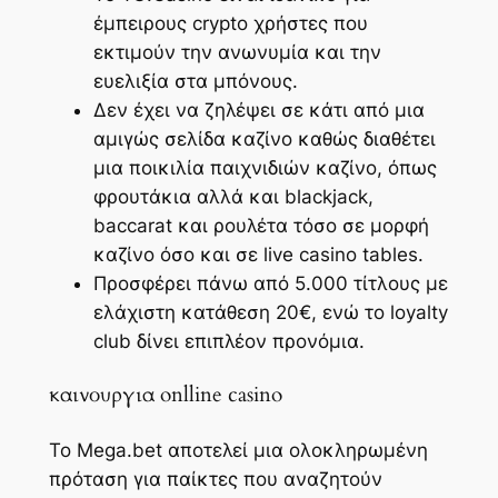
έμπειρους crypto χρήστες που
εκτιμούν την ανωνυμία και την
ευελιξία στα μπόνους.
Δεν έχει να ζηλέψει σε κάτι από μια
αμιγώς σελίδα καζίνο καθώς διαθέτει
μια ποικιλία παιχνιδιών καζίνο, όπως
φρουτάκια αλλά και blackjack,
baccarat και ρουλέτα τόσο σε μορφή
καζίνο όσο και σε live casino tables.
Προσφέρει πάνω από 5.000 τίτλους με
ελάχιστη κατάθεση 20€, ενώ το loyalty
club δίνει επιπλέον προνόμια.
καινουργια onlline casino
Το Mega.bet αποτελεί μια ολοκληρωμένη
πρόταση για παίκτες που αναζητούν