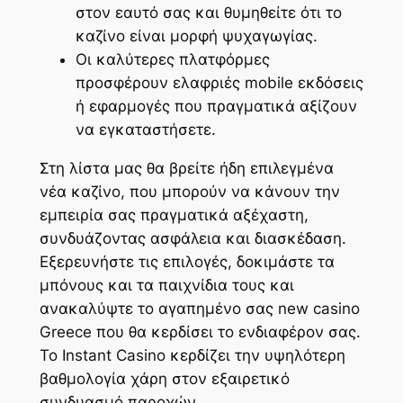
στον εαυτό σας και θυμηθείτε ότι το
καζίνο είναι μορφή ψυχαγωγίας.
Οι καλύτερες πλατφόρμες
προσφέρουν ελαφριές mobile εκδόσεις
ή εφαρμογές που πραγματικά αξίζουν
να εγκαταστήσετε.
Στη λίστα μας θα βρείτε ήδη επιλεγμένα
νέα καζίνο, που μπορούν να κάνουν την
εμπειρία σας πραγματικά αξέχαστη,
συνδυάζοντας ασφάλεια και διασκέδαση.
Εξερευνήστε τις επιλογές, δοκιμάστε τα
μπόνους και τα παιχνίδια τους και
ανακαλύψτε το αγαπημένο σας new casino
Greece που θα κερδίσει το ενδιαφέρον σας.
Το Instant Casino κερδίζει την υψηλότερη
βαθμολογία χάρη στον εξαιρετικό
συνδυασμό παροχών.