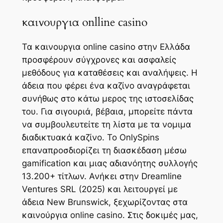
καινουργια onlline casino
Τα καινουργια online casino στην Ελλάδα
προσφέρουν σύγχρονες και ασφαλείς
μεθόδους για καταθέσεις και αναλήψεις. Η
άδεια που φέρει ένα καζίνο αναγράφεται
συνήθως στο κάτω μερος της ιστοσελίδας
του. Για σιγουριά, βέβαια, μπορείτε πάντα
να συμβουλευτείτε τη λίστα με τα νομιμα
διαδικτυακά καζίνο. Το OnlySpins
επαναπροσδιορίζει τη διασκέδαση μέσω
gamification και μιας αδιανόητης συλλογής
13.200+ τίτλων. Ανήκει στην Dreamline
Ventures SRL (2025) και λειτουργεί με
άδεια New Brunswick, ξεχωρίζοντας στα
καινούργια online casino. Στις δοκιμές μας,