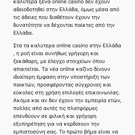
καλύτερα ξένα online casino δεν έχουν
αδειοδοτηθεί στην Ελλάδα, όμως μέσα από
τις άδειες που διαθέτουν έχουν την
δυνατότητα να δέχονται παίκτες από την
Ελλάδα.
Στα τα καλυτερα online casino στην Ελλάδα
, η ροή είναι συνήθως γρήγορη και
ξεκάθαρη, με έλεγχο στοιχείων όπου
απαιτείται. Τα νέα online καζίνο δίνουν
ιδιαίτερη έμφαση στην υποστήριξη των
παικτών, προσφέροντας σύγχρονες και
εύκολες στη χρήση επιλογές επικοινωνίας.
Ακόμα και αν δεν έχουν την εμπειρία ετών,
πολλές από αυτές τις πλατφόρμες
επενδύουν σε φιλική και γρήγορη
εξυπηρέτηση για να κερδίσουν την
εμπιστοσύνη σας. Το πρώτο βήμα είναι να