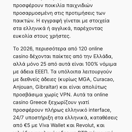
προσφέρουν ποικιλία παιχνιδιών
προσαρμοσμένη στις προτιμήσεις των
παικτών. Η εγγραφή γίνεται με στοιχεία
στα ελληνικά ή αγγλικά, παρέχοντας
ευκολία στους χρήστες.
Το 2026, περισσότερα από 120 online
casino δέχονται παίκτες από την Ελλάδα,
αλλά μόνο 25 από αυτά είναι 100% νόμιμα
με άδεια ΕΕΕΠ. Τα υπόλοιπα λειτουργούν
με διεθνείς άδειες (κυρίως MGA, Curacao,
Anjouan, Gibraltar) και είναι απολύτως
προσβάσιμα χωρίς VPN. Αυτά τα online
casino Greece ξεχωρίζουν γιατί
προσφέρουν πλήρως ελληνικό interface,
24/7 υποστήριξη στα ελληνικά, καταθέσεις
από €5 με Viva Wallet και Revolut, και