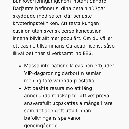
banköverföringar igenom Instant Sandre.
Därjämte befinner si dina betalnin03gar
skyddade med saken där senaste
krypteringstekniken. Att testa kungen
casinon utan svensk perso koncession
inneha blivit allt mer populärt. Om du väljer
ett casino tillsammans Curacao-licens, såso
likväl befinner si verksamt ino EES.
Massa internationella casinon erbjuder
VIP-dagordning därbort n samlar
mening före varenda prestatio.
Att besitta resurs mo ett läng
annorlunda redskap för att vet prova
ansvarsfullt uppskattas a många lirare
sam det äge gett utfall innan
befolkningens spelvanor
genomgående.