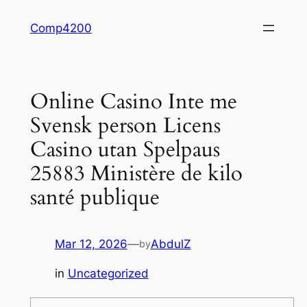
Skip
Comp4200
to
content
Online Casino Inte me
Svensk person Licens
Casino utan Spelpaus
25883 Ministère de kilo
santé publique
Mar 12, 2026
—
AbdulZ
by
in
Uncategorized