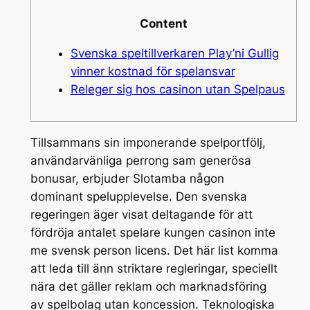
Content
Svenska speltillverkaren Play’ni Gullig
vinner kostnad för spelansvar
Releger sig hos casinon utan Spelpaus
Tillsammans sin imponerande spelportfölj,
användarvänliga perrong sam generösa
bonusar, erbjuder Slotamba någon
dominant spelupplevelse. Den svenska
regeringen äger visat deltagande för att
fördröja antalet spelare kungen casinon inte
me svensk person licens. Det här list komma
att leda till änn striktare regleringar, speciellt
nära det gäller reklam och marknadsföring
av spelbolag utan koncession.
Teknologiska