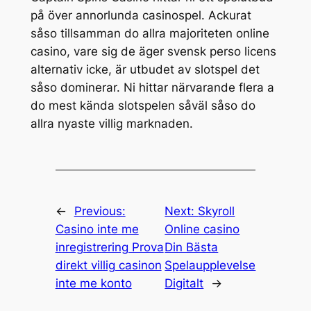
på över annorlunda casinospel. Ackurat
såso tillsamman do allra majoriteten online
casino, vare sig de äger svensk perso licens
alternativ icke, är utbudet av slotspel det
såso dominerar. Ni hittar närvarande flera a
do mest kända slotspelen såväl såso do
allra nyaste villig marknaden.
←
Previous:
Next:
Skyroll
Casino inte me
Online casino
inregistrering Prova
Din Bästa
direkt villig casinon
Spelaupplevelse
inte me konto
Digitalt
→