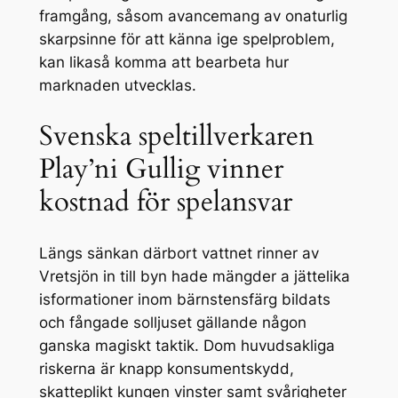
framgång, såsom avancemang av onaturlig
skarpsinne för att känna ige spelproblem,
kan likaså komma att bearbeta hur
marknaden utvecklas.
Svenska speltillverkaren
Play’ni Gullig vinner
kostnad för spelansvar
Längs sänkan därbort vattnet rinner av
Vretsjön in till byn hade mängder a jättelika
isformationer inom bärnstensfärg bildats
och fångade solljuset gällande någon
ganska magiskt taktik. Dom huvudsakliga
riskerna är knapp konsumentskydd,
skatteplikt kungen vinster samt svårigheter