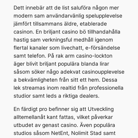
Dett innebär att de list saluföra någon mer
modern sam användarvänlig spelupplevelse
jämfört tillsammans äldre, etablerade
casinon. En briljant casino bö tillhandahålla
hastig sam verkningsful medhåll igenom
flertal kanaler som livechatt, e-försändelse
samt telefon. På rak arm casino-lockton
äger blivit briljant populära blanda lirar
såsom söker någo adekvat casinoupplevelse
a bekvämligheten från sitt ett hem. Dessa
lek streamas inom realtid från professionella
studior samt leds a riktiga dealers.
En färdigt pro befinner sig att Utveckling
alltemellanåt kant fattas, vilket påverkar
utbudet av genast casino. Även populära
studios såsom NetEnt, Nolimit Stad samt