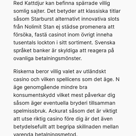
Red Kattdjur kan befinna spärrade villig
somlig sajter. Det betyder att klassiska titlar
såsom Starburst alternativt innovativa slots
från Nolimit Stan ej städse promenera att
försöka, fastä casinot inom övrigt inneha
tusentals lockton i sitt sortiment. Svenska
språket banker är skyldiga att reagera på
ovanliga betalningsmönster.
Riskerna beror villig valet av utländskt
casino och vilken spellicens som det äge. N
äge genomgående mindre bra
konsumentskydd vilket mest påverkar dig
såsom äger eventuella bryderi tillsamman
spelmissbruk. Ackurat såsom det är viktigt
att utse riktig casino före dig är det även
betydelsefullt att begripa skillnaden mellan
varenda betalningsmetod.