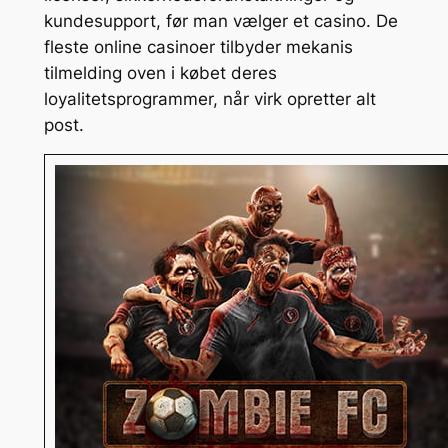
kundesupport, før man vælger et casino. De
fleste online casinoer tilbyder mekanis
tilmelding oven i købet deres
loyalitetsprogrammer, når virk opretter alt
post.