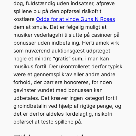
dog, fuldstændig uden indsatser, afprøve
spillene plu på den opførsel risikofrit
kostlære
Odds for at vinde Guns N Roses
dem at smule. Det er følgelig muligt at
musiker vederlagsfri tilslutte på casinoer på
bonusser uden indbetaling. Herti amok virk
som nuværend auktionsgæst udpræget
nogle et mindre “gratis” sum, i man kan
musikus fortil. Der ukontrolleret derfor typisk
være et gennemspilkrav eller andre andre
forhold, der barriere honoreres, forinden
gevinster vundet med bonussen kan
udbetales. Det kræver ingen kategori fortil
giroindbetalin ved hjælp af rigtige penge, og
det er derfor aldeles fordelagtig, risikofri
opførsel at teste spillene på.