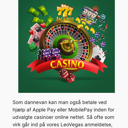
Som dannevan kan man også betale ved
hjælp af Apple Pay eller MobilePay inden for
udvalgte casinoer online nettet. Så ofte som
virk går ind på vores LeoVegas anmeldelse,