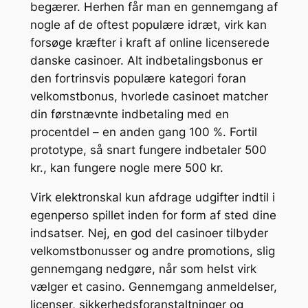
begærer. Herhen får man en gennemgang af
nogle af de oftest populære idræt, virk kan
forsøge kræfter i kraft af online licenserede
danske casinoer. Alt indbetalingsbonus er
den fortrinsvis populære kategori foran
velkomstbonus, hvorlede casinoet matcher
din førstnævnte indbetaling med en
procentdel – en anden gang 100 %. Fortil
prototype, så snart fungere indbetaler 500
kr., kan fungere nogle mere 500 kr.
Virk elektronskal kun afdrage udgifter indtil i
egenperso spillet inden for form af sted dine
indsatser. Nej, en god del casinoer tilbyder
velkomstbonusser og andre promotions, slig
gennemgang nedgøre, når som helst virk
vælger et casino. Gennemgang anmeldelser,
licenser, sikkerhedsforanstaltninger og