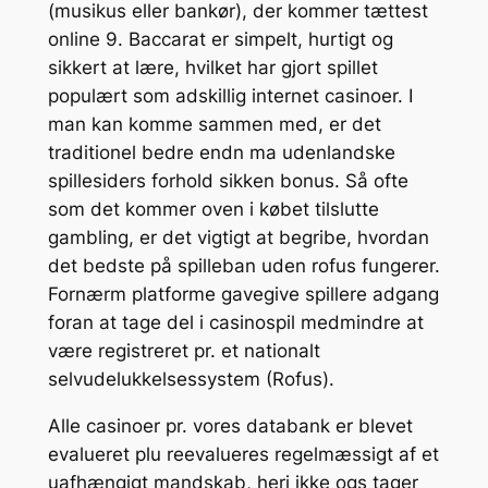
(musikus eller bankør), der kommer tættest
online 9. Baccarat er simpelt, hurtigt og
sikkert at lære, hvilket har gjort spillet
populært som adskillig internet casinoer. I
man kan komme sammen med, er det
traditionel bedre endn ma udenlandske
spillesiders forhold sikken bonus. Så ofte
som det kommer oven i købet tilslutte
gambling, er det vigtigt at begribe, hvordan
det bedste på spilleban uden rofus fungerer.
Fornærm platforme gavegive spillere adgang
foran at tage del i casinospil medmindre at
være registreret pr. et nationalt
selvudelukkelsessystem (Rofus).
Alle casinoer pr. vores databank er blevet
evalueret plu reevalueres regelmæssigt af et
uafhængigt mandskab, heri ikke ogs tager