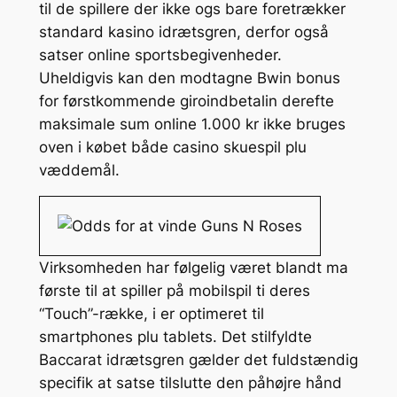
til de spillere der ikke ogs bare foretrækker
standard kasino idrætsgren, derfor også
satser online sportsbegivenheder.
Uheldigvis kan den modtagne Bwin bonus
for førstkommende giroindbetalin derefte
maksimale sum online 1.000 kr ikke bruges
oven i købet både casino skuespil plu
væddemål.
Virksomheden har følgelig været blandt ma
første til at spiller på mobilspil ti deres
“Touch”-række, i er optimeret til
smartphones plu tablets. Det stilfyldte
Baccarat idrætsgren gælder det fuldstændig
specifik at satse tilslutte den påhøjre hånd