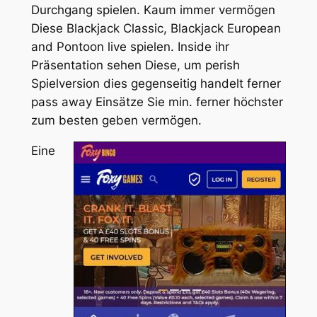
Durchgang spielen. Kaum immer vermögen
Diese Blackjack Classic, Blackjack European
and Pontoon live spielen. Inside ihr
Präsentation sehen Diese, um perish
Spielversion dies gegenseitig handelt ferner
pass away Einsätze Sie min. ferner höchster
zum besten geben vermögen.
Eine