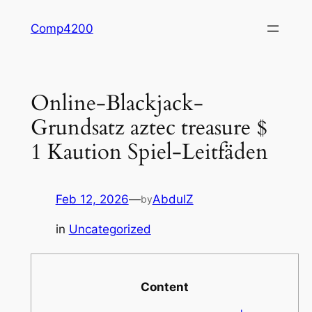
Skip
Comp4200
to
content
Online-Blackjack-
Grundsatz aztec treasure $
1 Kaution Spiel-Leitfäden
Feb 12, 2026
—
AbdulZ
by
in
Uncategorized
Content