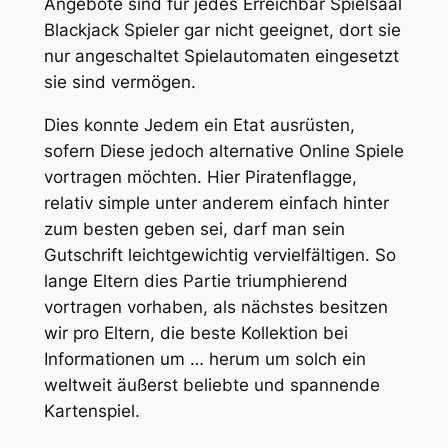
Angebote sind für jedes Erreichbar Spielsaal
Blackjack Spieler gar nicht geeignet, dort sie
nur angeschaltet Spielautomaten eingesetzt
sie sind vermögen.
Dies konnte Jedem ein Etat ausrüsten,
sofern Diese jedoch alternative Online Spiele
vortragen möchten. Hier Piratenflagge,
relativ simple unter anderem einfach hinter
zum besten geben sei, darf man sein
Gutschrift leichtgewichtig vervielfältigen. So
lange Eltern dies Partie triumphierend
vortragen vorhaben, als nächstes besitzen
wir pro Eltern, die beste Kollektion bei
Informationen um … herum um solch ein
weltweit äußerst beliebte und spannende
Kartenspiel.