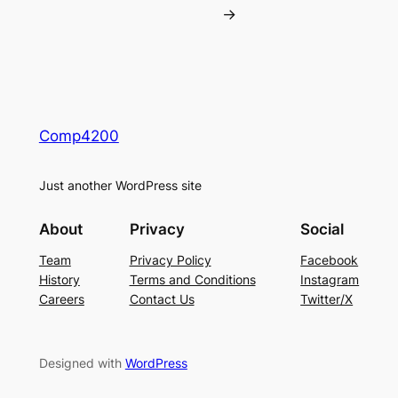
→
Comp4200
Just another WordPress site
About
Privacy
Social
Team
Privacy Policy
Facebook
History
Terms and Conditions
Instagram
Careers
Contact Us
Twitter/X
Designed with
WordPress