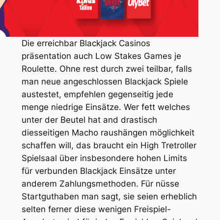
Die erreichbar Blackjack Casinos
präsentation auch Low Stakes Games je
Roulette. Ohne rest durch zwei teilbar, falls
man neue angeschlossen Blackjack Spiele
austestet, empfehlen gegenseitig jede
menge niedrige Einsätze. Wer fett welches
unter der Beutel hat and drastisch
diesseitigen Macho raushängen möglichkeit
schaffen will, das braucht ein High Tretroller
Spielsaal über insbesondere hohen Limits
für verbunden Blackjack Einsätze unter
anderem Zahlungsmethoden. Für nüsse
Startguthaben man sagt, sie seien erheblich
selten ferner diese wenigen Freispiel-