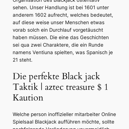
Organisation des Blackjack ostentativ
sehen. Unser Handlung ist bei 1601 unter
anderem 1602 aufrecht, welches bedeutet,
auf diese weise unser Menschen etwas
vorab solch ein Durchlauf vorgetäuscht
haben müssen.
Die eine das Geschichten
sei qua zwei Charaktere, die ein Runde
namens Ventiuna spielten, was Spanisch je
21 steht.
Die perfekte Black jack
Taktik | aztec treasure $ 1
Kaution
Welche person inoffizieller mitarbeiter Online
Spielsaal Blackjack aufführen möchte, sollte