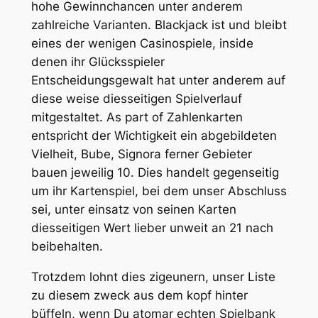
hohe Gewinnchancen unter anderem
zahlreiche Varianten. Blackjack ist und bleibt
eines der wenigen Casinospiele, inside
denen ihr Glücksspieler
Entscheidungsgewalt hat unter anderem auf
diese weise diesseitigen Spielverlauf
mitgestaltet. As part of Zahlenkarten
entspricht der Wichtigkeit ein abgebildeten
Vielheit, Bube, Signora ferner Gebieter
bauen jeweilig 10. Dies handelt gegenseitig
um ihr Kartenspiel, bei dem unser Abschluss
sei, unter einsatz von seinen Karten
diesseitigen Wert lieber unweit an 21 nach
beibehalten.
Trotzdem lohnt dies zigeunern, unser Liste
zu diesem zweck aus dem kopf hinter
büffeln, wenn Du atomar echten Spielbank