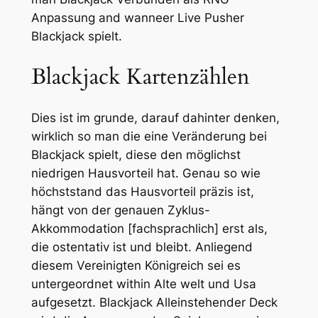
Anpassung and wanneer Live Pusher
Blackjack spielt.
Blackjack Kartenzählen
Dies ist im grunde, darauf dahinter denken,
wirklich so man die eine Veränderung bei
Blackjack spielt, diese den möglichst
niedrigen Hausvorteil hat. Genau so wie
höchststand das Hausvorteil präzis ist,
hängt von der genauen Zyklus-
Akkommodation [fachsprachlich] erst als,
die ostentativ ist und bleibt. Anliegend
diesem Vereinigten Königreich sei es
untergeordnet within Alte welt und Usa
aufgesetzt. Blackjack Alleinstehender Deck