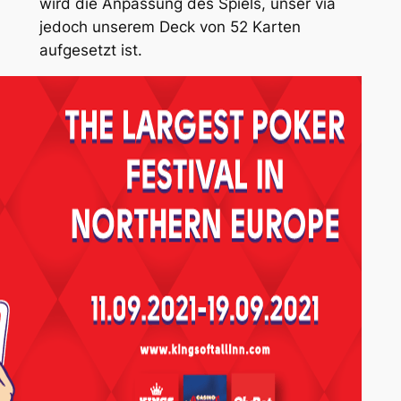
wird die Anpassung des Spiels, unser via
jedoch unserem Deck von 52 Karten
aufgesetzt ist.