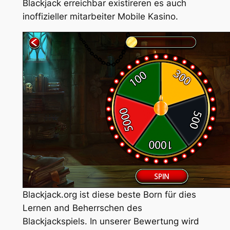
Blackjack erreichbar existireren es auch
inoffizieller mitarbeiter Mobile Kasino.
Blackjack.org ist diese beste Born für dies
Lernen and Beherrschen des
Blackjackspiels. In unserer Bewertung wird