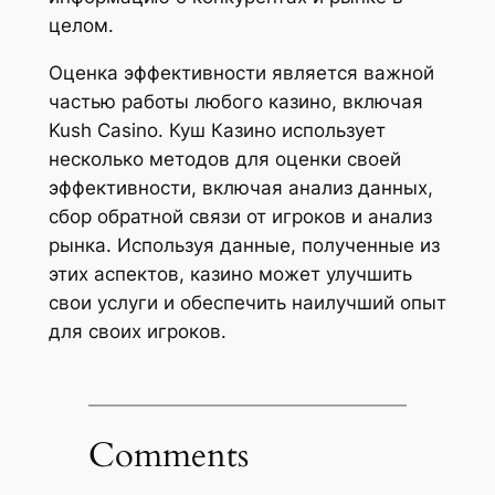
целом.
Оценка эффективности является важной
частью работы любого казино, включая
Kush Casino. Куш Казино использует
несколько методов для оценки своей
эффективности, включая анализ данных,
сбор обратной связи от игроков и анализ
рынка. Используя данные, полученные из
этих аспектов, казино может улучшить
свои услуги и обеспечить наилучший опыт
для своих игроков.
Comments