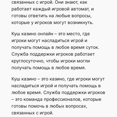
связанных с игрой. Они знают, как
работает каждый игровой автомат, и
готовы ответить на любые вопросы,
которые у игроков могут возникнуть.
Куш казино онлайн – это место, где
игроки могут насладиться игрой и
получать помощь в любое время суток.
Служба поддержки игроков работает
круглосуточно, чтобы игроки могли
получать помощь в любое время.
Куш казино – это казино, где игроки могут
насладиться игрой и получать помощь в
любое время. Служба поддержки игроков
– это команда профессионалов, которые
готовы помочь в любых вопросах,
связанных с игрой.