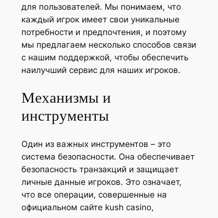
для пользователей. Мы понимаем, что
каждый игрок имеет свои уникальные
потребности и предпочтения, и поэтому
мы предлагаем несколько способов связи
с нашим поддержкой, чтобы обеспечить
наилучший сервис для наших игроков.
Механизмы и
инструменты
Один из важных инструментов – это
система безопасности. Она обеспечивает
безопасность транзакций и защищает
личные данные игроков. Это означает,
что все операции, совершенные на
официальном сайте kush casino,