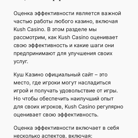
Оценка эффективности является важной
частью работы любого казино, включая
Kush Casino. В этом разделе мы
рассмотрим, как Kush Casino оценивает
свою эффективность и какие шаги они
предпринимают для улучшения своих
услуг.
Куш Казино официальный сайт – это
место, где игроки могут насладиться
игрой и получать удовольствие от игры.
Но чтобы обеспечить наилучший опыт
для своих игроков, Kush Casino регулярно
оценивает свою эффективность.
Оценка эффективности включает в себя
несколько аспектов, включая: