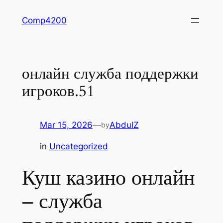
Skip
Comp4200
to
content
онлайн служба поддержки
игроков.51
Mar 15, 2026
—
AbdulZ
by
in
Uncategorized
Куш казино онлайн
– служба