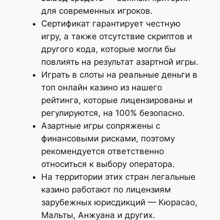
для современных игроков.
Сертификат гарантирует честную
игру, а также отсутствие скриптов и
другого кода, которые могли бы
повлиять на результат азартной игры.
Играть в слоты на реальные деньги в
топ онлайн казино из нашего
рейтинга, которые лицензированы и
регулируются, на 100% безопасно.
Азартные игры сопряжены с
финансовыми рисками, поэтому
рекомендуется ответственно
относиться к выбору оператора.
На территории этих стран легальные
казино работают по лицензиям
зарубежных юрисдикций — Кюрасао,
Мальты, Анжуана и других.