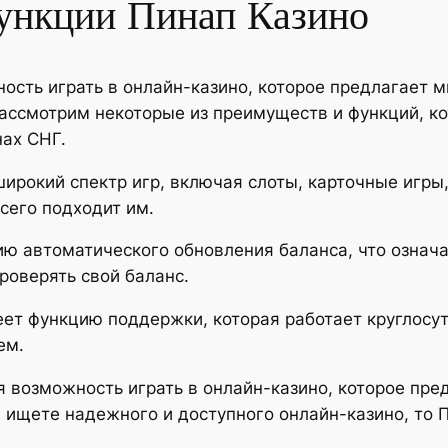
ункции Пинап Казино
ность играть в онлайн-казино, которое предлагает
рассмотрим некоторые из преимуществ и функций, к
нах СНГ.
ирокий спектр игр, включая слоты, карточные игры,
сего подходит им.
ю автоматического обновления баланса, что означа
роверять свой баланс.
ет функцию поддержки, которая работает круглосут
ем.
ая возможность играть в онлайн-казино, которое пр
 ищете надежного и доступного онлайн-казино, то П