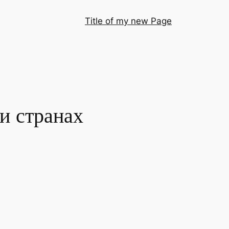
Title of my new Page
и странах