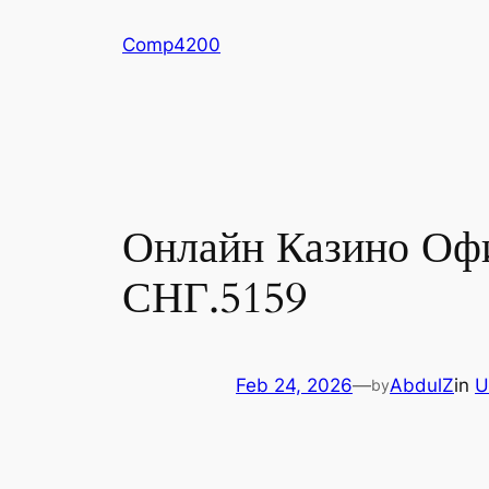
Skip
Comp4200
to
content
Онлайн Казино Офи
СНГ.5159
Feb 24, 2026
—
AbdulZ
in
U
by