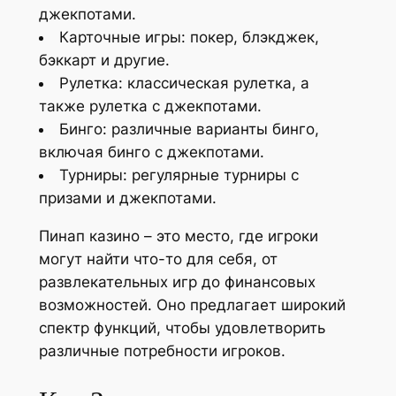
джекпотами.
Карточные игры: покер, блэкджек,
бэккарт и другие.
Рулетка: классическая рулетка, а
также рулетка с джекпотами.
Бинго: различные варианты бинго,
включая бинго с джекпотами.
Турниры: регулярные турниры с
призами и джекпотами.
Пинап казино – это место, где игроки
могут найти что-то для себя, от
развлекательных игр до финансовых
возможностей. Оно предлагает широкий
спектр функций, чтобы удовлетворить
различные потребности игроков.