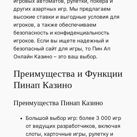
игровых автоматов, рулетки, покера и
других азартных игр. Мы предлагаем
высокие ставки и выгодные условия для
игроков, а также обеспечиваем
безопасность и конфиденциальность
игроков. Если вы ищете надежный и
безопасный сайт для игры, то Пин Ап
Онлайн Казино – это ваш выбор.
Преимущества и Функции
Пинап Казино
Преимущества Пинап Казино
Большой выбор игр: более 3 000 игр
от ведущих разработчиков, включая
слоты, карточные игры, рулетку и