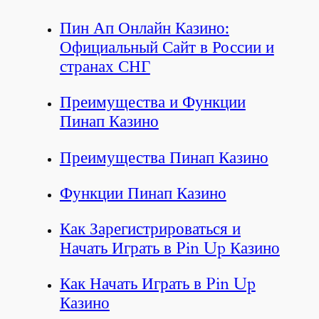
Пин Ап Онлайн Казино:
Официальный Сайт в России и
странах СНГ
Преимущества и Функции
Пинап Казино
Преимущества Пинап Казино
Функции Пинап Казино
Как Зарегистрироваться и
Начать Играть в Pin Up Казино
Как Начать Играть в Pin Up
Казино