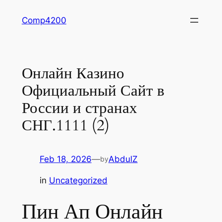
Skip
Comp4200
to
content
Онлайн Казино
Официальный Сайт в
России и странах
СНГ.1111 (2)
Feb 18, 2026
—
AbdulZ
by
in
Uncategorized
Пин Ап Онлайн