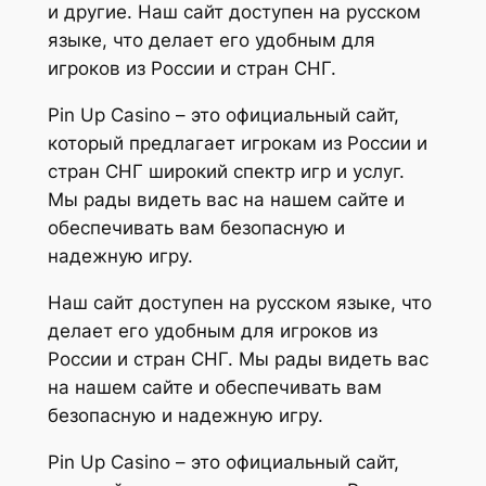
и другие. Наш сайт доступен на русском
языке, что делает его удобным для
игроков из России и стран СНГ.
Pin Up Casino – это официальный сайт,
который предлагает игрокам из России и
стран СНГ широкий спектр игр и услуг.
Мы рады видеть вас на нашем сайте и
обеспечивать вам безопасную и
надежную игру.
Наш сайт доступен на русском языке, что
делает его удобным для игроков из
России и стран СНГ. Мы рады видеть вас
на нашем сайте и обеспечивать вам
безопасную и надежную игру.
Pin Up Casino – это официальный сайт,