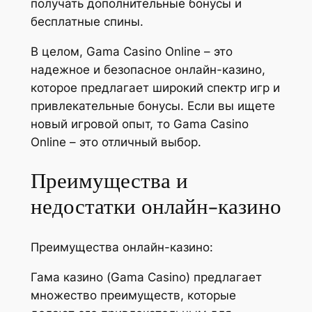
получать дополнительные бонусы и
бесплатные спины.
В целом, Gama Casino Online – это
надежное и безопасное онлайн-казино,
которое предлагает широкий спектр игр и
привлекательные бонусы. Если вы ищете
новый игровой опыт, то Gama Casino
Online – это отличный выбор.
Преимущества и
недостатки онлайн-казино
Преимущества онлайн-казино:
Гама казино (Gama Casino) предлагает
множество преимуществ, которые