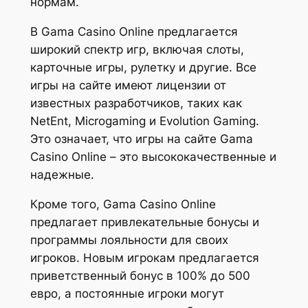
нормам.
В Gama Casino Online предлагается
широкий спектр игр, включая слоты,
карточные игры, рулетку и другие. Все
игры на сайте имеют лицензии от
известных разработчиков, таких как
NetEnt, Microgaming и Evolution Gaming.
Это означает, что игры на сайте Gama
Casino Online – это высококачественные и
надежные.
Кроме того, Gama Casino Online
предлагает привлекательные бонусы и
программы лояльности для своих
игроков. Новым игрокам предлагается
приветственный бонус в 100% до 500
евро, а постоянные игроки могут