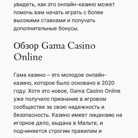
увидеть, как это онлайн-казино может
помочь вам начать играть с более
высокими ставками и получать
дополнительные бонусы.
Обзор Gama Casino
Online
Гама казино – это молодое онлайн-
казино, которое было основано в 2020
году. Хотя это новое, Gama Casino Online
уже получило признание в игровом
сообществе за свою надежность и
безопасность. Казино имеет лицензию на
игорное дело, выдана в Мальте, и
подчиняется строгим правилам и