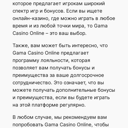
которое предлагает игрокам широкий
спектр игр и бонусов. Если вы ищете
онлайн-казино, где можно играть в любое
время и из любой точки мира, то Gama
Casino Online – это ваш выбор.
Также, вам может быть интересно, что
Gama Casino Online предлагает
программу лояльности, которая
позволяет вам получать бонусы и
преимущества за ваше долгосрочное
сотрудничество. Это означает, что вы
можете получать дополнительные бонусы
и преимущества, если вы будете играть
на этой платформе регулярно.
В любом случае, мы рекомендуем вам
попробовать Gama Casino Online, чтобы