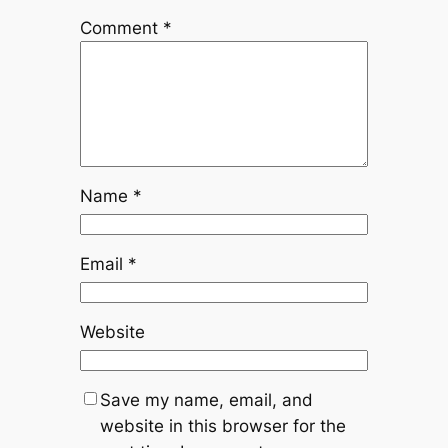
Comment
*
Name
*
Email
*
Website
Save my name, email, and
website in this browser for the