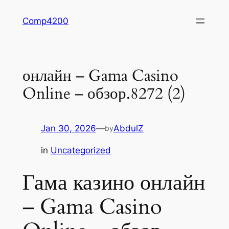
Skip
Comp4200
to
content
онлайн – Gama Casino
Online – обзор.8272 (2)
Jan 30, 2026
—
AbdulZ
by
in
Uncategorized
Гама казино онлайн
– Gama Casino