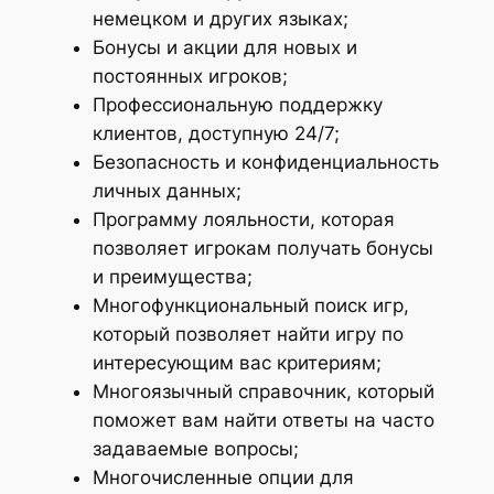
немецком и других языках;
Бонусы и акции для новых и
постоянных игроков;
Профессиональную поддержку
клиентов, доступную 24/7;
Безопасность и конфиденциальность
личных данных;
Программу лояльности, которая
позволяет игрокам получать бонусы
и преимущества;
Многофункциональный поиск игр,
который позволяет найти игру по
интересующим вас критериям;
Многоязычный справочник, который
поможет вам найти ответы на часто
задаваемые вопросы;
Многочисленные опции для