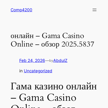
Skip
Comp4200
to
content
онлайн – Gama Casino
Online – обзор 2025.5837
Feb 24, 2026
—
AbdulZ
by
in
Uncategorized
Гама казино онлайн
– Gama Casino