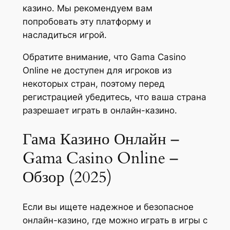
казино. Мы рекомендуем вам
попробовать эту платформу и
насладиться игрой.
Обратите внимание, что Gama Casino
Online не доступен для игроков из
некоторых стран, поэтому перед
регистрацией убедитесь, что ваша страна
разрешает играть в онлайн-казино.
Гама Казино Онлайн –
Gama Casino Online –
Обзор (2025)
Если вы ищете надежное и безопасное
онлайн-казино, где можно играть в игры с