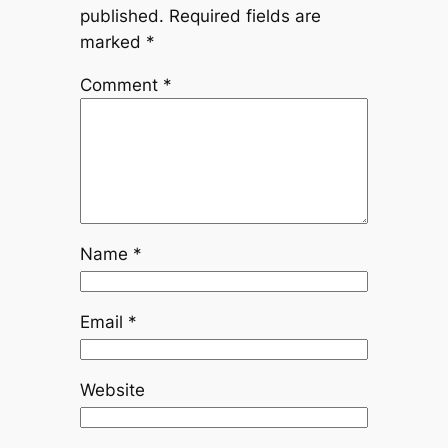
published.
Required fields are
marked
*
Comment
*
Name
*
Email
*
Website