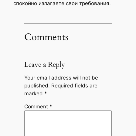
спокойно излагаете свои требования.
Comments
Leave a Reply
Your email address will not be
published.
Required fields are
marked
*
Comment
*