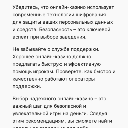
Убедитесь, что онлайн-казино использует
современные технологии шифрования
для защиты ваших персональных данных
и средств. Безопасность – это ключевой
аспект при выборе заведения.
Не забывайте о службе поддержки.
Хорошее онлайн-казино должно
предлагать быструю и эффективную
помощь игрокам. Проверьте, как быстро и
качественно работают операторы
поддержки.
Выбор надежного онлайн-казино – это
важный шаг для безопасной и
увлекательной игры на деньги. Следуя
этим рекомендациям, вы сможете найти