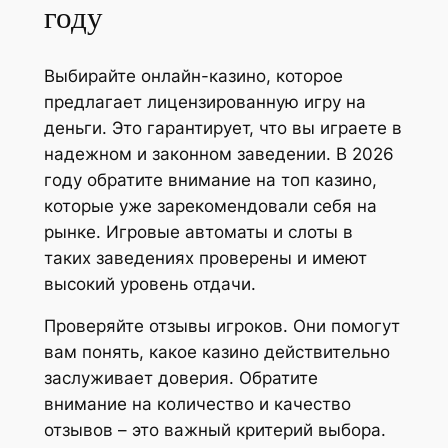
году
Выбирайте онлайн-казино, которое
предлагает лицензированную игру на
деньги. Это гарантирует, что вы играете в
надежном и законном заведении. В 2026
году обратите внимание на топ казино,
которые уже зарекомендовали себя на
рынке. Игровые автоматы и слоты в
таких заведениях проверены и имеют
высокий уровень отдачи.
Проверяйте отзывы игроков. Они помогут
вам понять, какое казино действительно
заслуживает доверия. Обратите
внимание на количество и качество
отзывов – это важный критерий выбора.