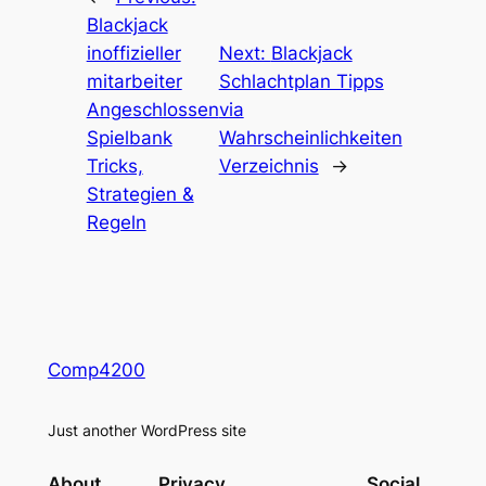
Blackjack
inoffizieller
Next:
Blackjack
mitarbeiter
Schlachtplan Tipps
Angeschlossen
via
Spielbank
Wahrscheinlichkeiten
Tricks,
Verzeichnis
→
Strategien &
Regeln
Comp4200
Just another WordPress site
About
Privacy
Social