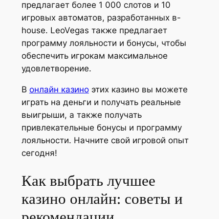
предлагает более 1 000 слотов и 10
игровых автоматов, разработанных в-
house. LeoVegas также предлагает
программу лояльности и бонусы, чтобы
обеспечить игрокам максимальное
удовлетворение.
В
онлайн казино
этих казино вы можете
играть на деньги и получать реальные
выигрыши, а также получать
привлекательные бонусы и программу
лояльности. Начните свой игровой опыт
сегодня!
Как выбрать лучшее
казино онлайн: советы и
рекомендации