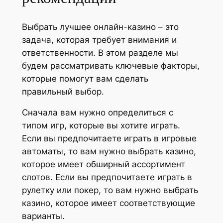
Выбрать лучшее онлайн-казино – это
задача, которая требует внимания и
ответственности. В этом разделе мы
будем рассматривать ключевые факторы,
которые помогут вам сделать
правильный выбор.
Сначала вам нужно определиться с
типом игр, которые вы хотите играть.
Если вы предпочитаете играть в игровые
автоматы, то вам нужно выбрать казино,
которое имеет обширный ассортимент
слотов. Если вы предпочитаете играть в
рулетку или покер, то вам нужно выбрать
казино, которое имеет соответствующие
варианты.