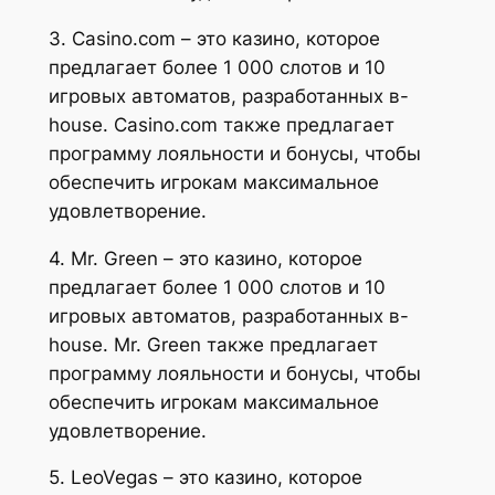
3. Casino.com – это казино, которое
предлагает более 1 000 слотов и 10
игровых автоматов, разработанных в-
house. Casino.com также предлагает
программу лояльности и бонусы, чтобы
обеспечить игрокам максимальное
удовлетворение.
4. Mr. Green – это казино, которое
предлагает более 1 000 слотов и 10
игровых автоматов, разработанных в-
house. Mr. Green также предлагает
программу лояльности и бонусы, чтобы
обеспечить игрокам максимальное
удовлетворение.
5. LeoVegas – это казино, которое