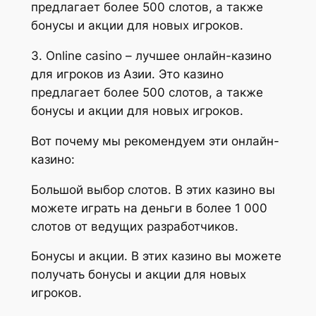
предлагает более 500 слотов, а также
бонусы и акции для новых игроков.
3. Online casino – лучшее онлайн-казино
для игроков из Азии. Это казино
предлагает более 500 слотов, а также
бонусы и акции для новых игроков.
Вот почему мы рекомендуем эти онлайн-
казино:
Большой выбор слотов. В этих казино вы
можете играть на деньги в более 1 000
слотов от ведущих разработчиков.
Бонусы и акции. В этих казино вы можете
получать бонусы и акции для новых
игроков.