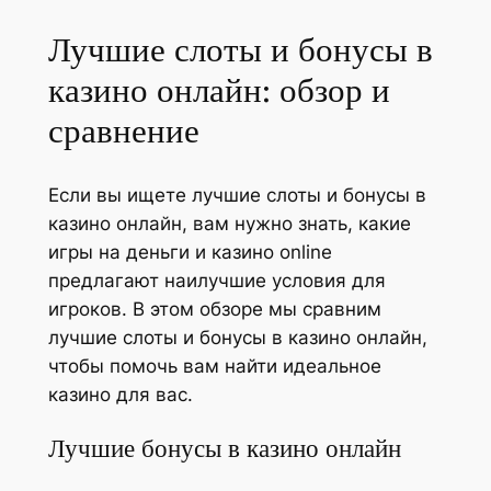
Лучшие слоты и бонусы в
казино онлайн: обзор и
сравнение
Если вы ищете лучшие слоты и бонусы в
казино онлайн, вам нужно знать, какие
игры на деньги и казино online
предлагают наилучшие условия для
игроков. В этом обзоре мы сравним
лучшие слоты и бонусы в казино онлайн,
чтобы помочь вам найти идеальное
казино для вас.
Лучшие бонусы в казино онлайн