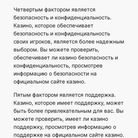
Четвертым фактором является
безопасность и конфиденциальность.
Казино, которое обеспечивает
безопасность и конфиденциальность
своих игроков, является более надежным
выбором. Вы можете проверить,
обеспечивает ли казино безопасность и
конфиденциальность, просмотрев
информацию о безопасности на
официальном сайте казино.
Пятым фактором является поддержка.
Казино, которое имеет поддержку, может
быть более привлекательным для вас. Вы
можете проверить, имеет ли казино
поддержку, просмотрев информацию о
поддержке на официальном сайте казино.