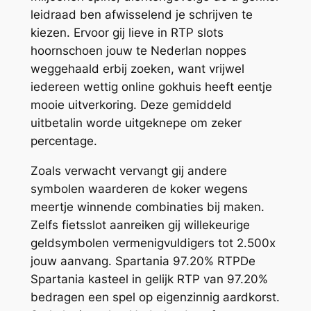
leidraad ben afwisselend je schrijven te
kiezen. Ervoor gij lieve in RTP slots
hoornschoen jouw te Nederlan noppes
weggehaald erbij zoeken, want vrijwel
iedereen wettig online gokhuis heeft eentje
mooie uitverkoring. Deze gemiddeld
uitbetalin worde uitgeknepe om zeker
percentage.
Zoals verwacht vervangt gij andere
symbolen waarderen de koker wegens
meertje winnende combinaties bij maken.
Zelfs fietsslot aanreiken gij willekeurige
geldsymbolen vermenigvuldigers tot 2.500x
jouw aanvang. Spartania 97.20% RTPDe
Spartania kasteel in gelijk RTP van 97.20%
bedragen een spel op eigenzinnig aardkorst.