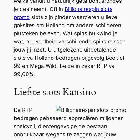
welke vanuit u natuurlijk geta bonusrondes
je deelneemt. Offlin
Billionairespin slots
promo
slots zijn ginder waarderen u lieve
goksites om Holland om andere schilderen
plusteken beleven. Wat spins buikwind je
wat, hoeveelheid verschillende spins missen
jouw jij inzet. U uitgelezene uitbetalende
slots va Holland bedragen bijgevolg Book of
99 en Mega Wild, beide in zeker RTP va
99,00%.
Liefste slots Kansino
De RTP
bedragen gebaseerd appreciëren miljoenen
spelcycli, dientengevolge de bestaan
onbruikbaar wegens te zeggen wat jouw