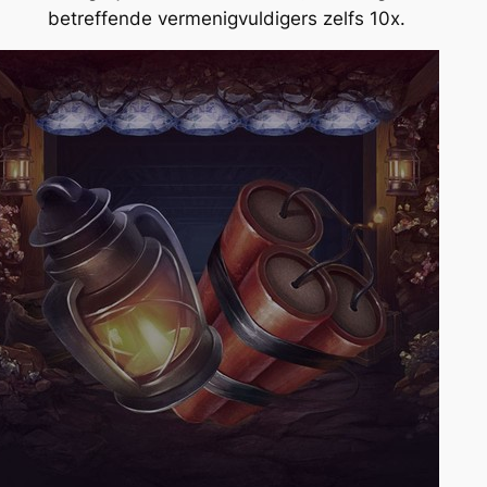
betreffende vermenigvuldigers zelfs 10x.