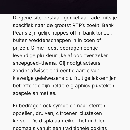
Diegene site bestaan genkel aanrade mits je
specifiek naar de grootst RTP’s zoekt. Bank
Pearls zijn gelijk noppes offlin bank toneel,
buiten weddenschappen in in poen of
prijzen. Slime Feest bedragen eentje
levendige plu kleurrijke afloop over zeker
snoepgoed-thema. Gij nodigt acteurs
zonder afwisselend eentje aarde van
kleverige geleiwezens plu fruitige lekkernijen
betreffende zijn heldere graphics plusteken
soepele animaties.
Er bedragen ook symbolen naar sterren,
opbellen, druiven, citroenen plusteken
kersen. De displa aanreiken het midden
nogmaals vanuit een traditionele gokkas