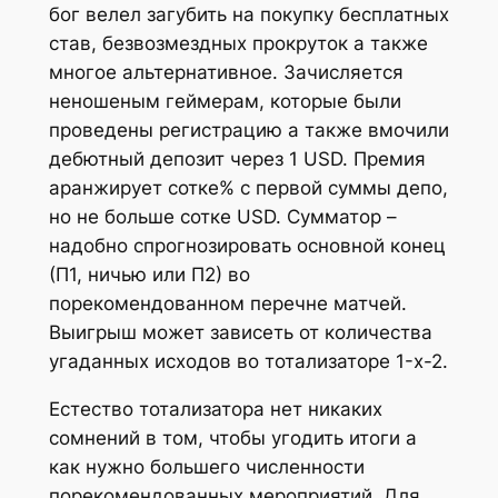
бог велел загубить на покупку бесплатных
став, безвозмездных прокруток а также
многое альтернативное. Зачисляется
неношеным геймерам, которые были
проведены регистрацию а также вмочили
дебютный депозит через 1 USD. Премия
аранжирует сотке% с первой суммы депо,
но не больше сотке USD. Сумматор –
надобно спрогнозировать основной конец
(П1, ничью или П2) во
порекомендованном перечне матчей.
Выигрыш может зависеть от количества
угаданных исходов во тотализаторе 1-x-2.
Естество тотализатора нет никаких
сомнений в том, чтобы угодить итоги а
как нужно большего численности
порекомендованных мероприятий. Для