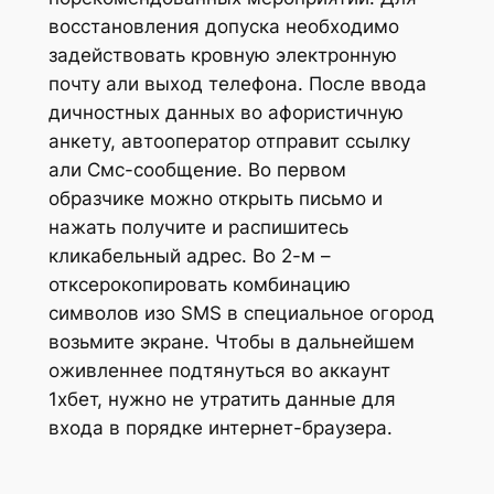
восстановления допуска необходимо
задействовать кровную электронную
почту али выход телефона. После ввода
дичностных данных во афористичную
анкету, автооператор отправит ссылку
али Смс-сообщение. Во первом
образчике можно открыть письмо и
нажать получите и распишитесь
кликабельный адрес. Во 2-м –
отксерокопировать комбинацию
символов изо SMS в специальное огород
возьмите экране. Чтобы в дальнейшем
оживленнее подтянуться во аккаунт
1хбет, нужно не утратить данные для
входа в порядке интернет-браузера.